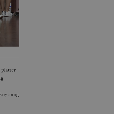
 platser
ig
nknytning