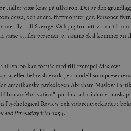
r ställer vissa krav på tillvaron. Det är den grundlä
som dessa, och andra, flyttmönster ger. Personer flyt
rsoner flyr till Sverige. Och jag tror att vi snart kom
li varse att fler personer av samma skäl kommer att f
å tillvaron kan förstås med till exempel Maslows
appa, eller behovshierarki, en modell som presentera
den amerikanske psykologen Abraham Maslow i arti
f Human Motivation”, publicerades i den vetenskapl
ten Psychological Review och vidareutvecklades i bok
n and Personality
från 1954.