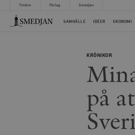
Timbro
Förlag
Smedjan
Timbro
SAMHÄLLE
IDÉER
EKONOMI
KRÖNIKOR
Mina
på at
Sver