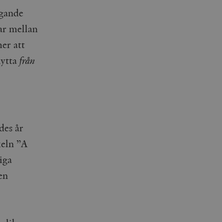
ggande
tar mellan
mer att
lytta
från
des år
keln ”A
iga
en