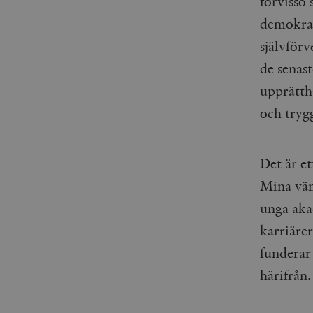
förvisso
woocommerce_items_in_
demokrati
wp_woocommerce_sessio
självför
{32}
de senas
__cf_bm
upprätth
och trygg
_hjAbsoluteSessionInPr
__cf_bm
Det är e
Mina vän
unga aka
karriärer
Namn
Namn
funderar
_ga
YSC
härifrån.
VISITOR_INFO1_LIVE