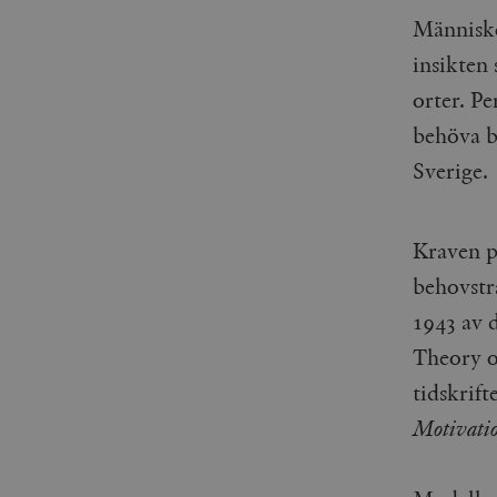
Människo
insikten 
orter. Pe
behöva b
Sverige.
Kraven p
behovstr
1943 av 
Theory o
tidskrif
Motivatio