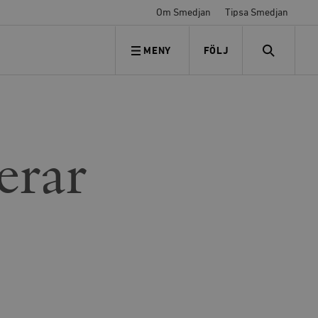
Om Smedjan
Tipsa Smedjan
MENY
FÖLJ
FÖLJ OSS
SEARCH
erar