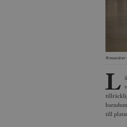
Rresenärer v
L
ä
v
tillräckl
barndoms
till plat