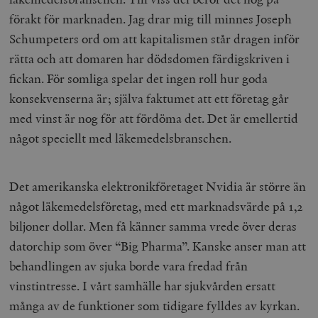
förakt för marknaden. Jag drar mig till minnes Joseph
Schumpeters ord om att kapitalismen står dragen inför
rätta och att domaren har dödsdomen färdigskriven i
fickan. För somliga spelar det ingen roll hur goda
konsekvenserna är; själva faktumet att ett företag går
med vinst är nog för att fördöma det. Det är emellertid
något speciellt med läkemedelsbranschen.
Det amerikanska elektronikföretaget Nvidia är större än
något läkemedelsföretag, med ett marknadsvärde på 1,2
biljoner dollar. Men få känner samma vrede över deras
datorchip som över “Big Pharma”. Kanske anser man att
behandlingen av sjuka borde vara fredad från
vinstintresse. I vårt samhälle har sjukvården ersatt
många av de funktioner som tidigare fylldes av kyrkan.