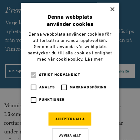
×
Prenumerera på Smedjan!
Denna webbplats
Varje lördag får du som prenumerant (gratis) ett
använder cookies
nyhetsbrev med exklusiv text av Svend Dahl och lästips
Denna webbplats använder cookies för
från veckan som gått. Dessutom unika erbjudanden på
att förbättra användarupplevelsen.
Genom att använda vår webbplats
Timbro förlags utgivning.
samtycker du till alla cookies i enlighet
med vår cookiepolicy.
Läs mer
Email
STRIKT NÖDVÄNDIGT
ANALYS
MARKNADSFÖRING
FUNKTIONER
Människor har goda skäl att överge sina fördomar.
Läkemedelsbranschen är en av få sektorer som
ACCEPTERA ALLA
fortfarande är innovativ på det sätt näringslivet var
under 1900-talet. Dess landvinningar påverkar
AVVISA ALLT