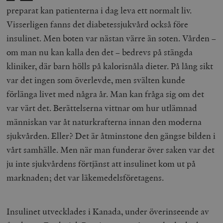
preparat kan patienterna i dag leva ett normalt liv.
Visserligen fanns det diabetessjukvård också före
insulinet. Men boten var nästan värre än soten. Vården –
om man nu kan kalla den det – bedrevs på stängda
kliniker, där barn hölls på kalorisnåla dieter. På lång sikt
var det ingen som överlevde, men svälten kunde
förlänga livet med några år. Man kan fråga sig om det
var värt det. Berättelserna vittnar om hur utlämnad
människan var åt naturkrafterna innan den moderna
sjukvården. Eller? Det är åtminstone den gängse bilden i
vårt samhälle. Men när man funderar över saken var det
ju inte sjukvårdens förtjänst att insulinet kom ut på
marknaden; det var läkemedelsföretagens.
Insulinet utvecklades i Kanada, under överinseende av