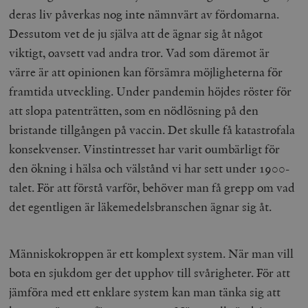
deras liv påverkas nog inte nämnvärt av fördomarna.
Dessutom vet de ju själva att de ägnar sig åt något
viktigt, oavsett vad andra tror. Vad som däremot är
värre är att opinionen kan försämra möjligheterna för
framtida utveckling. Under pandemin höjdes röster för
att slopa patenträtten, som en nödlösning på den
bristande tillgången på vaccin. Det skulle få katastrofala
konsekvenser. Vinstintresset har varit oumbärligt för
den ökning i hälsa och välstånd vi har sett under 1900-
talet. För att förstå varför, behöver man få grepp om vad
det egentligen är läkemedelsbranschen ägnar sig åt.
Människokroppen är ett komplext system. När man vill
bota en sjukdom ger det upphov till svårigheter. För att
jämföra med ett enklare system kan man tänka sig att