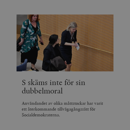
S skäms inte för sin
dubbelmoral
Användandet av olika måttstockar har varit
ett återkommande tillvägagångssätt för
Socialdemokraterna.