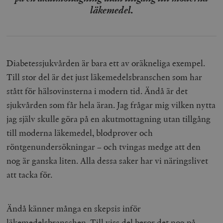
läkemedel.
Diabetessjukvården är bara ett av oräkneliga exempel.
Till stor del är det just läkemedelsbranschen som har
stått för hälsovinsterna i modern tid. Ändå är det
sjukvården som får hela äran. Jag frågar mig vilken nytta
jag själv skulle göra på en akutmottagning utan tillgång
till moderna läkemedel, blodprover och
röntgenundersökningar – och tvingas medge att den
nog är ganska liten. Alla dessa saker har vi näringslivet
att tacka för.
Ändå känner många en skepsis inför
läkemedelsbranschen. Till viss del beror det nog på