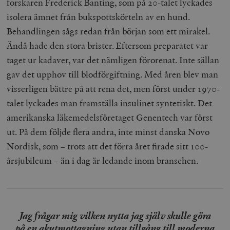
forskaren Frederick Banting, som på 20-talet lyckades
isolera ämnet från bukspottskörteln av en hund.
Behandlingen sågs redan från början som ett mirakel.
Ändå hade den stora brister. Eftersom preparatet var
taget ur kadaver, var det nämligen förorenat. Inte sällan
gav det upphov till blodförgiftning. Med åren blev man
visserligen bättre på att rena det, men först under 1970-
talet lyckades man framställa insulinet syntetiskt. Det
amerikanska läkemedelsföretaget Genentech var först
ut. På dem följde flera andra, inte minst danska Novo
Nordisk, som – trots att det förra året firade sitt 100-
årsjubileum – än i dag är ledande inom branschen.
Jag frågar mig vilken nytta jag själv skulle göra
på en akutmottagning utan tillgång till moderna