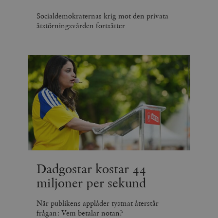
Socialdemokraternas krig mot den privata
ätstörningsvården fortsätter
Dadgostar kostar 44
miljoner per sekund
När publikens applåder tystnat återstår
frågan: Vem betalar notan?