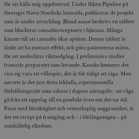
för att hålla mig uppdaterad. Under fliken Pipeline på
företaget Novo Nordisks hemsida, publicerar de projekt
som är under utveckling. Bland annat beskrivs en tablett
som blockerar cannabisreceptorer i hjärnan. Många
känner till att cannabis ökar aptiten. Denna tablett är
tänkt att ha motsatt effekt, och göra patienterna mätta,
woocommerce_items_in_cart
Automattic
S
Inc.
för att underlätta viktnedgång. I preliminära studier
timbro.se
framstår preparatet som lovande. Kanske kommer det
visa sig vara ett villospår; det är för tidigt att säga. Men
wp_woocommerce_session_[abcdef0123456789]
timbro.se
2
oavsett är det just detta lekfulla, experimentella
{32}
förhållningssätt som saknas i dagens näringsliv: att våga
__cf_bm
Cloudflare
Inc.
m
gå från ett uppslag till en produkt även om det tar tid.
.myfonts.net
Parat med försiktighet och vetenskaplig noggrannhet, är
det ett recept på framgång och – i förlängningen – på
samhällelig rikedom.