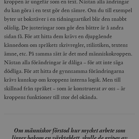
kroppen är ungefär som en text. Nästan alla ändringar
du kan göra i en text gör den sämre. Om du till exempel
byter ut bokstäver i en tidningsartikel blir den snabbt
oläslig. De justeringar som gör den bättre är å andra
sidan få. För att hitta dem krävs en djupgående
kännedom om språkets skrivregler, stilistiken, textens
ämne, etc. På samma sätt är det med människokroppen.
Nästan alla förändringar är dåliga – för att inte säga
dödliga. För att hitta de gynnsamma förändringarna
krävs kunskap om kroppens interna logik. Men till
skillnad från språket – som är konstruerat av oss – är
kroppens funktioner till stor del okända.
Om människor förstod hur mycket arbete som
ligger bakom en värktablett, skulle de gripas av