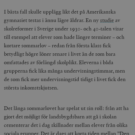
I bästa fall skulle upplägg likt det på Amerikanska
gymnasiet testas i ännu lägre åldrar. En ny
studie
av
skolreformer i Sverige under 1930- och 40-talen visar
till exempel att elever som hade längre terminer – och
kortare sommarlov – redan från första klass fick
betydligt högre löner senare i livet än de som bara
omfattades av förlängd skolplikt. Eleverna i båda
grupperna fick lika många undervisningstimmar, men
de som fick mer undervisningstid tidigt i livet fick den
största inkomstskjutsen.
Det långa sommarlovet har spelat ut sin roll: från att ha
gjort det möjligt för landsbygdsbarn att gå i skolan
cementerar det i dag skillnader mellan elever från olika
sociala grupper. Det är dags att korta tiden mellan ”Den