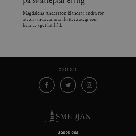
på skatteplanering
Magdalena Andersson klandrar andra för
att använda samma skattestrategi som
hennes eget hushåll.
FÖLJ OSS
Facebook
Twitter
Instagram
Besök oss