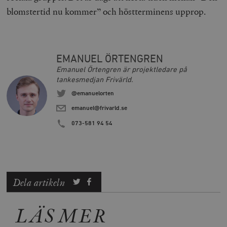
blomstertid nu kommer” och höstterminens upprop.
EMANUEL ÖRTENGREN
Emanuel Örtengren är projektledare på
tankesmedjan Frivärld.
@emanuelorten
emanuel@frivarld.se
073-581 94 54
Dela artikeln
LÄS MER