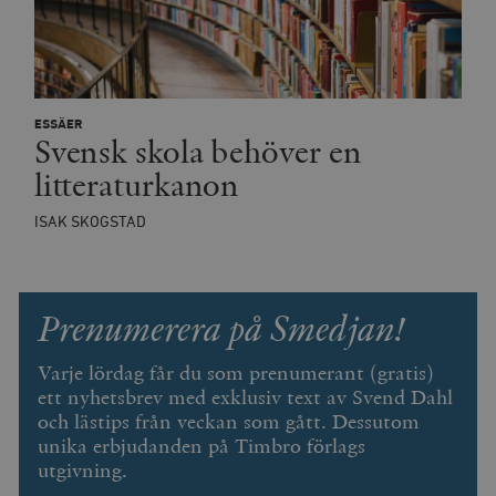
_hjFirstSeen
Hotjar Ltd
.timbro.se
m
ESSÄER
Svensk skola behöver en
litteraturkanon
ISAK SKOGSTAD
woocommerce_items_in_cart
Automattic
S
Inc.
timbro.se
Prenumerera på Smedjan!
wp_woocommerce_session_[abcdef0123456789]
timbro.se
2
{32}
Varje lördag får du som prenumerant (gratis)
__cf_bm
Cloudflare
ett nyhetsbrev med exklusiv text av Svend Dahl
Inc.
m
.myfonts.net
och lästips från veckan som gått. Dessutom
unika erbjudanden på Timbro förlags
utgivning.