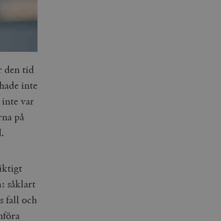
 den tid
hade inte
 inte var
rna på
.
iktigt
: såklart
 fall och
nföra