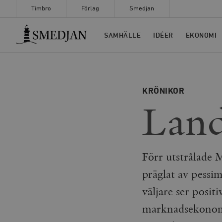
Timbro
Förlag
Smedjan
Timbro
SAMHÄLLE
IDÉER
EKONOMI
KRÖNIKOR
Land
Förr utstrålade 
präglat av pessi
väljare ser posit
marknadsekonomi,