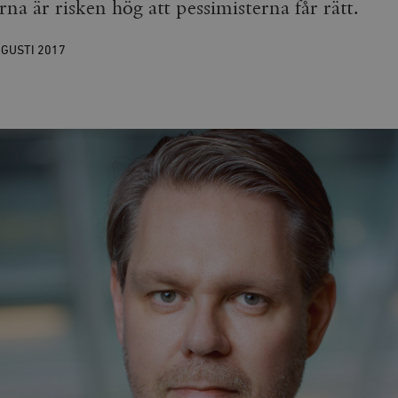
na är risken hög att pessimisterna får rätt.
UGUSTI
2017