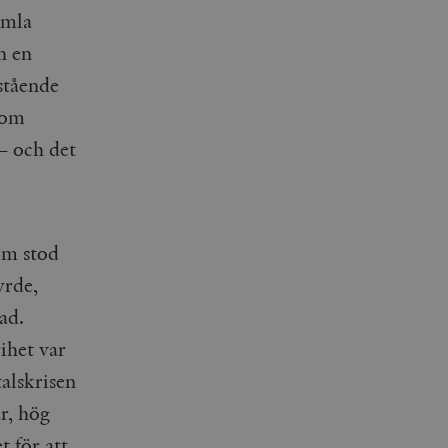
amla
h en
stående
 som
– och det
som stod
yrde,
ad.
ihet var
alskrisen
r, hög
t för att