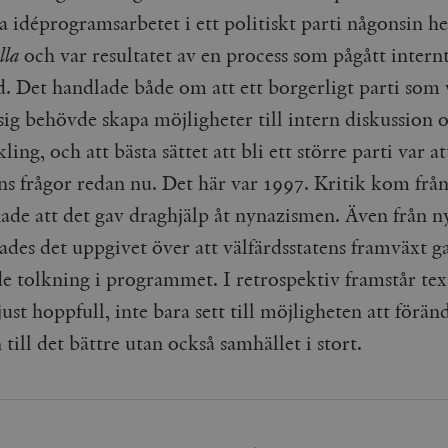
Google LLC
1 dag
Denna cookie ställs in av Google Analytics. Den l
Mailchimp
28 dagar
a idéprogramsarbetet i ett politiskt parti någonsin h
.timbro.se
unikt värde för varje besökt sida och används fö
timbro.se
sidvisningar.
lla
och var resultatet av en process som pågått intern
Cloudflare
30
Denna cookie används för att skilja mellan människor och bot
.timbro.se
54
Detta är en mönstertyps-cookie som har ställts in
Inc.
minuter
för webbplatsen för att göra giltiga rapporter om användnin
d. Det handlade både om att ett borgerligt parti som 
sekunder
mönsterelementet i namnet innehåller det unika i
.podbean.com
kontot eller webbplatsen det hänför sig till. Det 
sig behövde skapa möjligheter till intern diskussion 
som används för att begränsa mängden data som 
Meta
3
Används av Facebook för att leverera en serie reklamproduk
webbplatser med hög trafikvolym.
Platform Inc.
månader
från tredjepartsannonsörer
.timbro.se
ling, och att bästa sättet att bli ett större parti var at
.timbro.se
1 år 1
Denna cookie används av Google Analytics för at
månad
sessionstillståndet.
Vimeo.com
1 år 1
Dessa kakor används av Vimeo-videospelaren på webbplatse
ns frågor redan nu. Det här var 1997. Kritik kom fr
Inc.
månad
.timbro.se
1 år
.vimeo.com
de att det gav draghjälp åt nynazismen. Även från ny
mple_675006
.timbro.se
2
ades det uppgivet över att välfärdsstatens framväxt g
minuter
.timbro.se
30
de tolkning i programmet. I retrospektiv framstår tex
minuter
just hoppfull, inte bara sett till möjligheten att förän
 till det bättre utan också samhället i stort.