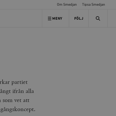
Om Smedjan
Tipsa Smedjan
MENY
FÖLJ
FÖLJ OSS
SEARCH
rkar partiet
ngt ifrån alla
m som vet att
mgångskoncept.