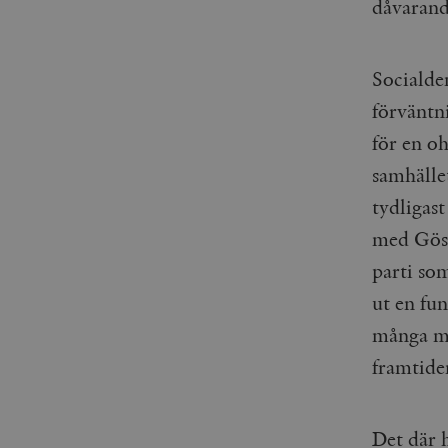
dåvarand
woocommerce_items_in_
wp_woocommerce_sessio
{32}
Socialde
__cf_bm
förväntn
för en oh
_hjAbsoluteSessionInPr
samhälle
tydligas
__cf_bm
med Göst
parti som
ut en fu
Namn
Namn
många me
framtide
_ga
YSC
VISITOR_INFO1_LIVE
Det där h