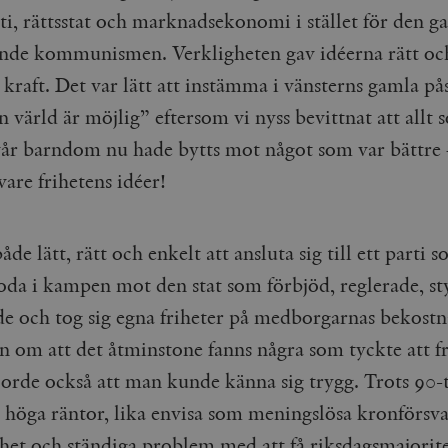
i, rättsstat och marknadsekonomi i stället för den g
nde kommunismen. Verkligheten gav idéerna rätt oc
 kraft. Det var lätt att instämma i vänsterns gamla på
 värld är möjlig” eftersom vi nyss bevittnat att allt
 vår barndom nu hade bytts mot något som var bättre 
vare frihetens idéer!
åde lätt, rätt och enkelt att ansluta sig till ett parti 
goda i kampen mot den stat som förbjöd, reglerade, st
de och tog sig egna friheter på medborgarnas bekostn
n om att det åtminstone fanns några som tyckte att fr
gjorde också att man kunde känna sig trygg. Trots 90-t
 höga räntor, lika envisa som meningslösa kronförsva
shet och ständiga problem med att få riksdagsmajorite