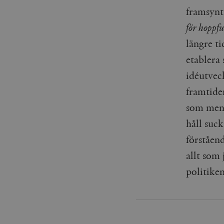
_gid
mailchimp_landing_site
framsynt
för hoppfu
__cf_bm
_gat_UA-19195086-1
längre ti
etablera 
_fbp
idéutveck
_ga_YBG49SLCTY
vuid
framtide
_hjSessionUser_675006
som mena
_hjIncludedInSessionSa
håll suck
_hjSession_675006
förståen
allt som 
politiken