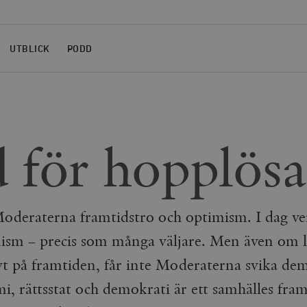
UTBLICK
PODD
 för hopplösa
Moderaterna framtidstro och optimism. I dag ve
mism – precis som många väljare. Men även om lå
ivt på framtiden, får inte Moderaterna svika de
 rättsstat och demokrati är ett samhälles fra