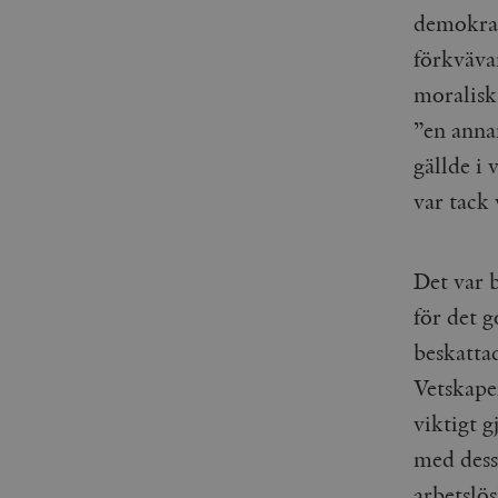
demokrat
förkväva
moralisk
”en annan
gällde i
var tack 
Det var b
för det 
beskatta
Vetskape
viktigt 
med dess
arbetslö