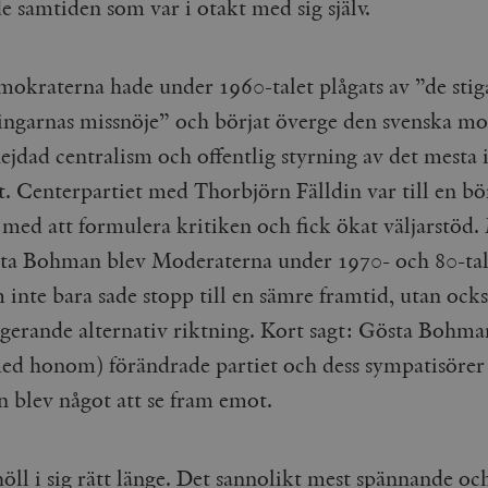
e samtiden som var i otakt med sig själv.
cart
Automattic
Session
Hjälper WooCommerce att avgöra när v
Inc.
ändras.
timbro.se
n_[abcdef0123456789]
timbro.se
2 dagar
mokraterna hade under 1960-talet plågats av ”de sti
Cloudflare
30
Denna cookie används för att skilja m
ingarnas missnöje” och börjat överge den svenska mo
Inc.
minuter
Detta är fördelaktigt för webbplatsen f
.myfonts.net
rapporter om användningen av deras 
ejdad centralism och offentlig styrning av det mesta 
ogress
Hotjar Ltd
30
Cookien är inställd så att Hotjar kan s
t. Centerpartiet med Thorbjörn Fälldin var till en bö
.timbro.se
minuter
användarens resa för ett totalt antal s
ingen identifierbar information.
t med att formulera kritiken och fick ökat väljarstöd
Cloudflare
30
Denna cookie används för att skilja m
Inc.
minuter
Detta är fördelaktigt för webbplatsen f
a Bohman blev Moderaterna under 1970- och 80-tal
.vimeo.com
rapporter om användningen av deras 
 inte bara sade stopp till en sämre framtid, utan ock
ngerande alternativ riktning. Kort sagt: Gösta Bohma
Leverantör /
Leverantör
Utgång
Beskrivning
Utgång
Beskrivning
d honom) förändrade partiet och dess sympatisörer 
Domän
/ Domän
n blev något att se fram emot.
Google LLC
Google LLC
Session
Denna cookie ställs in av YouTube för att spåra visningar av 
1 år 1
Detta cookie-namn är associerat med Google Unive
.youtube.com
.timbro.se
månad
en viktig uppdatering av Googles mer vanliga ana
används för att särskilja unika användare genom at
slumpmässigt genererat nummer som klientidentif
Google LLC
6
Denna cookie ställs in av Youtube för att hålla reda på använ
sidförfrågan på en webbplats och används för at
.youtube.com
månader
Youtube-videor inbäddade i webbplatser; den kan också avg
öll i sig rätt länge. Det sannolikt mest spännande oc
session- och kampanjdata för webbplatsanalysra
webbplatsbesökaren använder den nya eller gamla versionen