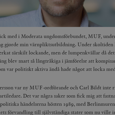
gick med i Moderata ungdomsförbundet, MUF, under
ag gjorde min värnpliktsutbildning. Under skoltiden 
verkat särskilt lockande, men de lumpenkvällar då det
ing blev snart så långtråkiga i jämförelse att kompisa
om var politiskt aktiva ändå hade något att locka med
tersson var ny MUF-ordförande och Carl Bildt inte r
artiledare. Det var några saker som fick mig att fastna
spolitiska händelserna hösten 1989, med Berlinmurens
ts förvandling till självständiga stater som nu ville i