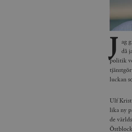
J
ag 
då j
politik 
tjänstgör
luckan s
Ulf Kris
lika ny p
de värld
Östblocke