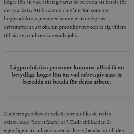
högre lön än vad arbetsgivarna är beredda att betala för
deras arbete. Att ha samma ingångslön som mer
högproduktiva personer hämmar naturligtvis
drivkrafterna att öka sin produktivitet och ta sig vidare
till bättre, osubventionerade jobb.
Lågproduktiva personer kommer alltså få en
betydligt högre lön än vad arbetsgivarna är
beredda att betala för deras arbete.
Etableringsjobben är också extremt lika de redan
existerande ”extratjänsterna”. Enda skillnaden är
egentligen att subventionen är lägre, betalas ut till den