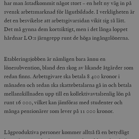
har man åstadkommit något stort – en helt ny väg in på
svensk arbetsmarknad för lågutbildade. I verkligheten är
det en besvikelse att arbetsgivarsidan vikit sig så lätt.
Det må gynna dem kortsiktigt, men i det långa loppet
hårdnar LO:s järngrepp runt de höga ingångslönerna.
Etableringsjobben är nämligen bara ännu en
lönesubvention, bland den skog av likande åtgärder som
redan finns. Arbetsgivare ska betala 8 400 kronor i
månaden och sedan ska skattebetalarna gå in och betala
mellanskillnaden upp till en kollektivavtalsenlig lön på
runt 16 000, vilket kan jämföras med studenter och
många pensionärer som lever på 11 000 kronor.
Lågproduktiva personer kommer alltså få en betydligt