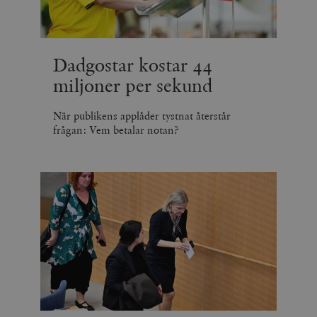
minuter
Dadgostar kostar 44
miljoner per sekund
När publikens applåder tystnat återstår
frågan: Vem betalar notan?