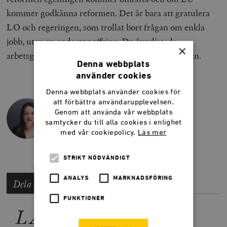
kommer godkänna reformen. Det är bara att gratulera
LO och regeringen, som trollat bort frågan om enkla
jobb, utan en enda uppoffring. De överlistade
×
arbetsgivarsidan som har själv att känna sig snopen.
Denna webbplats
använder cookies
Denna webbplats använder cookies för
att förbättra användarupplevelsen.
SIRI STEIJER
Genom att använda vår webbplats
Programansvarig Arbetsmarknad
samtycker du till alla cookies i enlighet
med vår cookiepolicy.
Läs mer
STRIKT NÖDVÄNDIGT
ANALYS
MARKNADSFÖRING
Dela artikeln
FUNKTIONER
LÄS MER