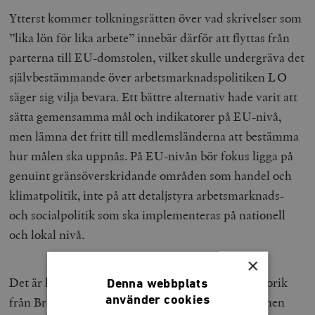
Ytterst kommer tolkningsrätten över vad skrivelser som
”lika lön för lika arbete” innebär därför att flyttas från
parterna till EU-domstolen, vilket skulle undergräva det
självbestämmande över arbetsmarknadspolitiken LO
säger sig vilja bevara. Ett bättre alternativ hade varit att
sätta gemensamma mål och indikatorer på EU-nivå,
men lämna det fritt till medlemsländerna att bestämma
hur målen ska uppnås. På EU-nivån bör fokus ligga på
genuint gränsöverskridande områden som handel och
klimatpolitik, inte på att detaljstyra arbetsmarknads-
och socialpolitik som ska implementeras på nationell
och lokal nivå.
×
Det är lätt att påpeka ironin i att LO har lånat retorik
Denna webbplats
använder cookies
från Brexit-kampanjen samtidigt som organisationen