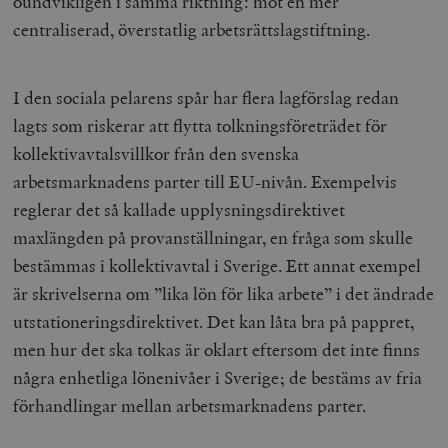
oundvikligen i samma riktning: mot en mer
centraliserad, överstatlig arbetsrättslagstiftning.
I den sociala pelarens spår har flera lagförslag redan
lagts som riskerar att flytta tolkningsföreträdet för
kollektivavtalsvillkor från den svenska
arbetsmarknadens parter till EU-nivån. Exempelvis
reglerar det så kallade upplysningsdirektivet
maxlängden på provanställningar, en fråga som skulle
bestämmas i kollektivavtal i Sverige. Ett annat exempel
är skrivelserna om ”lika lön för lika arbete” i det ändrade
utstationeringsdirektivet. Det kan låta bra på pappret,
men hur det ska tolkas är oklart eftersom det inte finns
några enhetliga lönenivåer i Sverige; de bestäms av fria
förhandlingar mellan arbetsmarknadens parter.