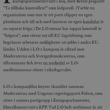
Europaparlamentsvalet i maj, med Brexit-plagiatet
”Ta tillbaka kontrollen!” som ledparoll. (Varför en
organisation som inte är ett parti släpper en egen
plattform och till och med lanserar en egen
kandidat
är
en separat fråga.) De LO menar har tappat kontroll är
”högern”, som röstat nej till EU-lagstiftning som
begränsat arbetares möjligheter att jobba i andra EU-
länder. Udden i LO:s kampanj är riktad mot
Moderaterna och Sverigedemokraterna, som
tillsammans fick över
en tredjedel
av LO-
medlemmarnas röster i riksdagsvalet.
LO:s kampanjfilm knyter skamlöst samman
Moderaterna med Ungerns regeringsparti Fidesz, som
sitter i samma partigrupp i Europaparlamentet,
liberalkonservativa EPP. Vad LO helt utelämnar är att