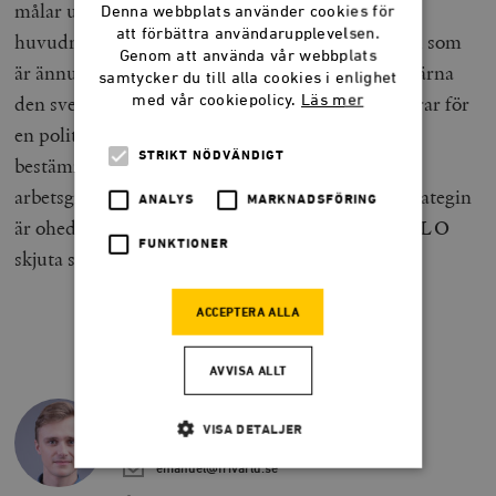
målar upp Sverigedemokraterna som sin
Denna webbplats använder cookies för
att förbättra användarupplevelsen.
huvudmotståndare i Europaparlamentsvalet. Vad som
Genom att använda vår webbplats
är ännu mer motsägelsefullt är att LO säger sig värna
samtycker du till alla cookies i enlighet
den svenska partsmodellen och likväl argumenterar för
med vår cookiepolicy.
Läs mer
en politik som bevisligen kommer att flytta
STRIKT NÖDVÄNDIGT
bestämmanderätt från svenska fack och
arbetsgivarorganisationer. Den första delen av strategin
ANALYS
MARKNADSFÖRING
är ohederlig och vilseledande, med den andra lär LO
FUNKTIONER
skjuta sig själv i foten.
ACCEPTERA ALLA
EMANUEL ÖRTENGREN
AVVISA ALLT
Emanuel Örtengren är projektledare på
tankesmedjan Frivärld.
VISA DETALJER
@emanuelorten
emanuel@frivarld.se