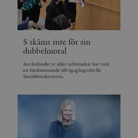
S skäms inte för sin
dubbelmoral
Användandet av olika måttstockar har varit
ett återkommande tillvägagångssätt för
Socialdemokraterna.