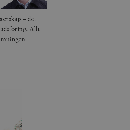
sterskap – det
dsföring. Allt
jämningen