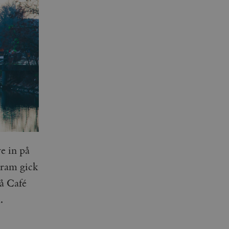
e in på
gram gick
på Café
.