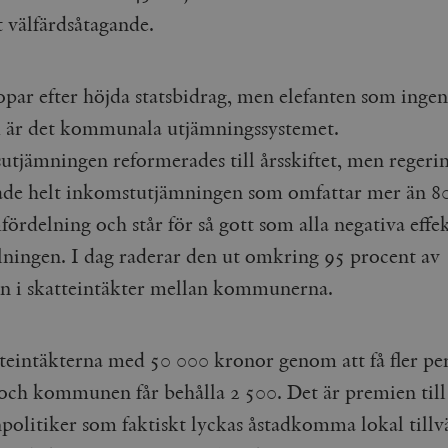
Google LLC
1 dag
Denna cookie ställs in av Google Analytics. Den l
Mailchimp
28 dagar
t välfärdsåtagande.
.timbro.se
unikt värde för varje besökt sida och används fö
timbro.se
sidvisningar.
Cloudflare
30
Denna cookie används för att skilja mellan människor och bot
.timbro.se
54
Detta är en mönstertyps-cookie som har ställts in
Inc.
minuter
för webbplatsen för att göra giltiga rapporter om användnin
sekunder
mönsterelementet i namnet innehåller det unika i
.podbean.com
par efter höjda statsbidrag, men elefanten som ingen 
kontot eller webbplatsen det hänför sig till. Det 
som används för att begränsa mängden data som 
Meta
3
Används av Facebook för att leverera en serie reklamproduk
 är det kommunala utjämningssystemet.
webbplatser med hög trafikvolym.
Platform Inc.
månader
från tredjepartsannonsörer
.timbro.se
utjämningen reformerades till årsskiftet, men regeri
.timbro.se
1 år 1
Denna cookie används av Google Analytics för at
månad
sessionstillståndet.
Vimeo.com
1 år 1
Dessa kakor används av Vimeo-videospelaren på webbplatse
de helt inkomstutjämningen som omfattar mer än 8
Inc.
månad
.timbro.se
1 år
.vimeo.com
fördelning och står för så gott som alla negativa effe
mple_675006
.timbro.se
2
minuter
ningen. I dag raderar den ut omkring 95 procent av
.timbro.se
30
en i skatteintäkter mellan kommunerna.
minuter
teintäkterna med 50 000 kronor genom att få fler per
 och kommunen får behålla 2 500. Det är premien till
litiker som faktiskt lyckas åstadkomma lokal tillv