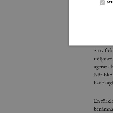
kommuner
STR
idrottst
garant.
I prakti
förluster
2017 fic
miljoner
Strikt nödvändiga kakor ti
agerar e
utan strikt nödvändiga cook
När
Eko
Namn
hade tag
woocommerce_cart_has
_hjFirstSeen
En förkl
benämnas