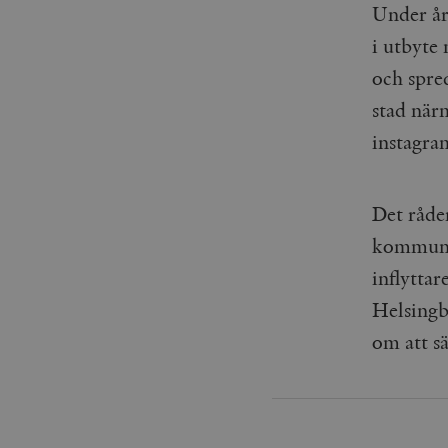
Under år
i utbyte
och spred
stad närm
instagra
Det råde
kommunal
inflyttar
Helsingb
om att s