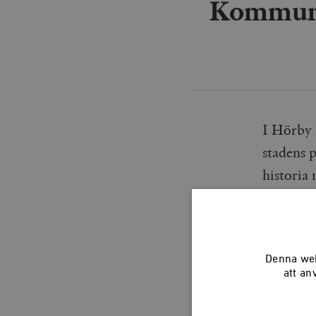
Kommunik
I Hörby 
stadens 
historia 
kommunen
sig till s
Denna web
Kommunik
att an
kartan
. 