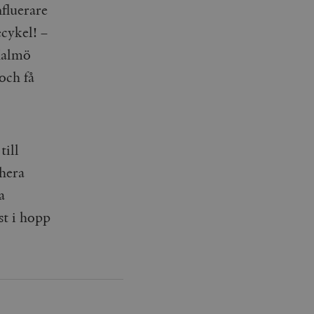
fluerare
cykel! –
 Malmö
och få
till
ahera
a
st i hopp