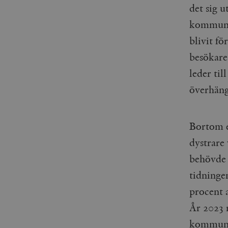
woocommerce_items_in_
det sig 
kommuna
wp_woocommerce_sessio
{32}
blivit fö
__cf_bm
besökare
leder til
_hjAbsoluteSessionInPr
överhän
__cf_bm
Bortom e
dystrare
behövd
Namn
Namn
tidning
_ga
YSC
procent 
År 2023 
VISITOR_INFO1_LIVE
kommunse