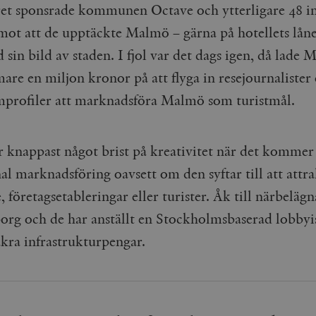
et sponsrade kommunen Octave och ytterligare 48 in
 mot att de upptäckte Malmö – gärna på hotellets låne
 sin bild av staden. I fjol var det dags igen, då lade
are en miljon kronor på att flyga in resejournalister 
mprofiler att marknadsföra Malmö som turistmål.
r knappast något brist på kreativitet när det kommer 
 marknadsföring oavsett om den syftar till att attr
e, företagsetableringar eller turister. Åk till närbelägn
org och de har anställt en Stockholmsbaserad lobbyi
äkra infrastrukturpengar.