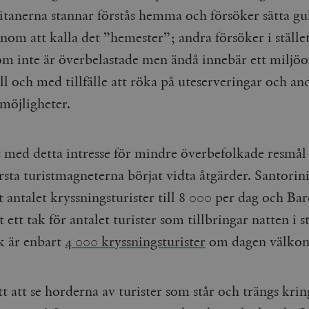
Google LLC
1 dag
Denna cookie ställs in av Google Analytics. Den l
itanerna stannar förstås hemma och försöker sätta g
Mailchimp
28 dagar
.timbro.se
unikt värde för varje besökt sida och används fö
timbro.se
sidvisningar.
nom att kalla det ”hemester”; andra försöker i stället
Cloudflare
30
Denna cookie används för att skilja mellan människor och bot
.timbro.se
54
Detta är en mönstertyps-cookie som har ställts in
Inc.
minuter
för webbplatsen för att göra giltiga rapporter om användnin
om inte är överbelastade men ändå innebär ett miljö
sekunder
mönsterelementet i namnet innehåller det unika i
.podbean.com
kontot eller webbplatsen det hänför sig till. Det 
ll och med tillfälle att röka på uteserveringar och an
som används för att begränsa mängden data som 
Meta
3
Används av Facebook för att leverera en serie reklamproduk
webbplatser med hög trafikvolym.
Platform Inc.
månader
från tredjepartsannonsörer
 möjligheter.
.timbro.se
.timbro.se
1 år 1
Denna cookie används av Google Analytics för at
månad
sessionstillståndet.
Vimeo.com
1 år 1
Dessa kakor används av Vimeo-videospelaren på webbplatse
Inc.
månad
.timbro.se
1 år
.vimeo.com
t med detta intresse för mindre överbefolkade resmål 
mple_675006
.timbro.se
2
minuter
rsta turistmagneterna börjat vidta åtgärder. Santorin
.timbro.se
30
 antalet kryssningsturister till 8 000 per dag och Ba
minuter
t ett tak för antalet turister som tillbringar natten i s
 är enbart
4 000 kryssningsturister
om dagen välko
tt att se horderna av turister som står och trängs kr