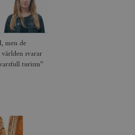
ål, men de
 världen svarar
arsfull turism”