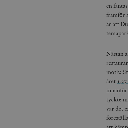
en fantas
framför 
är att D
temapark
Nästan al
restaura
motiv. S
året
1,27
innanför
tyckte m
var det e
föreställ
att kämp