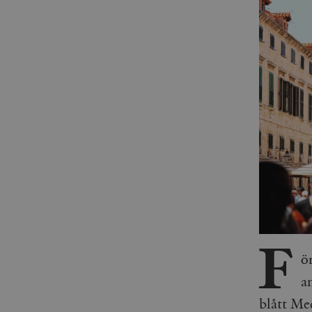
F
ö
a
blått Me