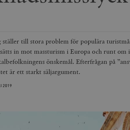
ställer till stora problem för populära turistm
sätts in mot massturism i Europa och runt om i
kalbefolkningens önskemål. Efterfrågan på ”ansv
itet är ett starkt säljargument.
LI
2019