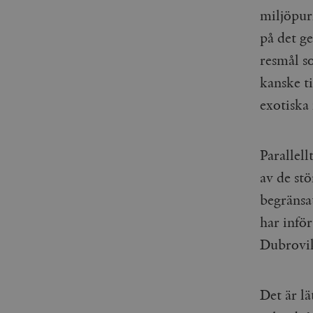
_gid
miljöpur
mailchimp_landing_site
på det ge
__cf_bm
_gat_UA-19195086-1
resmål s
kanske ti
_fbp
exotiska
_ga_YBG49SLCTY
vuid
_hjSessionUser_675006
Parallell
_hjIncludedInSessionSa
av de stö
_hjSession_675006
begränsat
har inför
Dubrovik
Det är lä