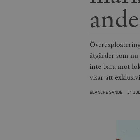
ande
Överexploatering 
åtgärder som nu 
inte bara mot lo
visar att exklusiv
BLANCHE SANDE
31 JU