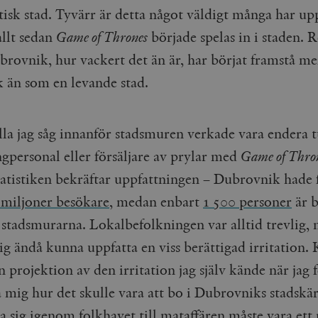
tisk stad. Tyvärr är detta något väldigt många har up
allt sedan
Game of Thrones
började spelas in i staden. R
ubrovnik, hur vackert det än är, har börjat framstå m
 än som en levande stad.
la jag såg innanför stadsmuren verkade vara endera tu
ngpersonal eller försäljare av prylar med
Game of Thro
tatistiken bekräftar uppfattningen – Dubrovnik hade 
 miljoner besökare
,
medan enbart
1 500 personer
är b
 stadsmurarna.
Lokalbefolkningen var alltid trevlig, 
ig ändå kunna uppfatta en viss berättigad irritation.
n projektion av den irritation jag själv kände när jag 
a mig hur det skulle vara att bo i Dubrovniks stadskä
a sig igenom folkhavet till mataffären måste vara ett