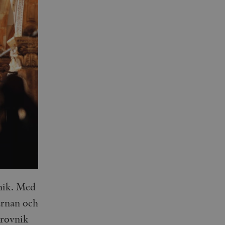
vnik. Med
ärnan och
brovnik