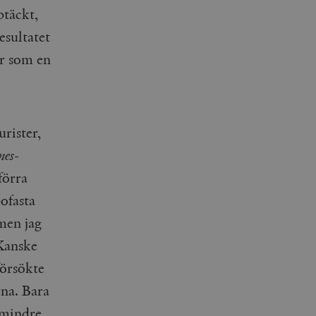
ptäckt,
esultatet
er som en
rister,
nes
-
förra
ofasta
men jag
 Kanske
försökte
rna. Bara
 mindre