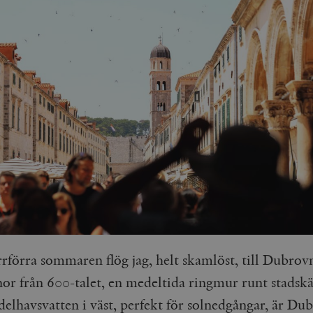
rrförra sommaren flög jag, helt skamlöst, till Dubro
nor från 600-talet, en medeltida ringmur runt stadsk
delhavsvatten i väst, perfekt för solnedgångar, är Du