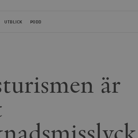
UTBLICK
PODD
turismen är
t
nadsmisslyck