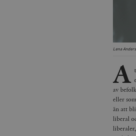
Lena Anderss
A
av befolk
eller som
än att bl
liberal o
liberaler