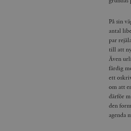
grundas 
_gid
mailchimp_landing_site
__cf_bm
På sin v
_gat_UA-19195086-1
antal lib
_fbp
par rejäl
_ga_YBG49SLCTY
till att 
vuid
Även url
_hjSessionUser_675006
färdig m
_hjIncludedInSessionSa
ett oskri
_hjSession_675006
om att en
därför må
den form
agenda 