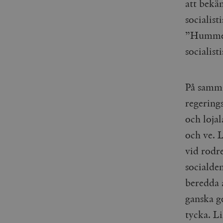
att bekä
socialist
”Hummerk
socialist
På samma
regering
och loja
och ve. 
vid rodre
socialde
beredda 
ganska g
tycka. Li