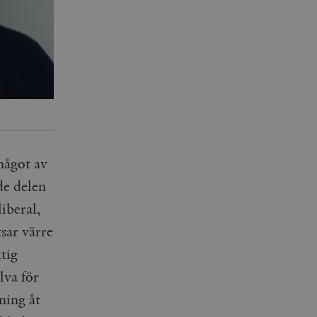
 något av
de delen
iberal,
tsar värre
ktig
lva för
ning åt