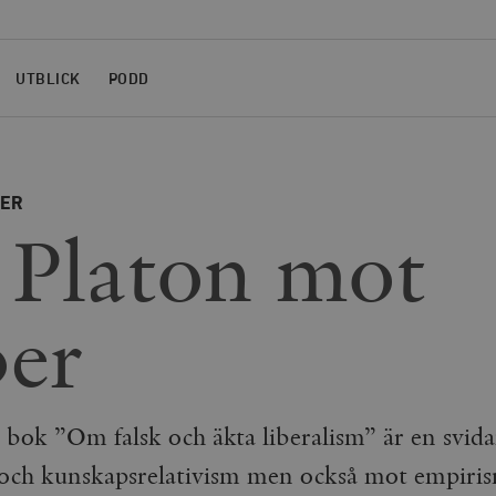
UTBLICK
PODD
NER
Platon mot
er
bok ”Om falsk och äkta liberalism” är en svid
k och kunskapsrelativism men också mot empiri