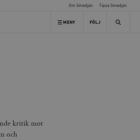
Om Smedjan
Tipsa Smedjan
MENY
FÖLJ
FÖLJ OSS
SEARCH
ande kritik mot
sm och