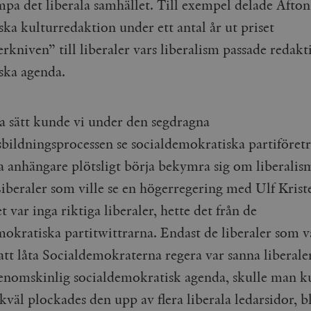
mpa det liberala samhället. Till exempel delade Afton
iska kulturredaktion under ett antal år ut priset
niven” till liberaler vars liberalism passade redakt
iska agenda.
 sätt kunde vi under den segdragna
sbildningsprocessen se socialdemokratiska partiföret
la anhängare plötsligt börja bekymra sig om liberalis
Liberaler som ville se en högerregering med Ulf Krist
t var inga riktiga liberaler, hette det från de
mokratiska partitwittrarna. Endast de liberaler som v
att låta Socialdemokraterna regera var sanna liberale
enomskinlig socialdemokratisk agenda, skulle man 
kväl plockades den upp av flera liberala ledarsidor, b