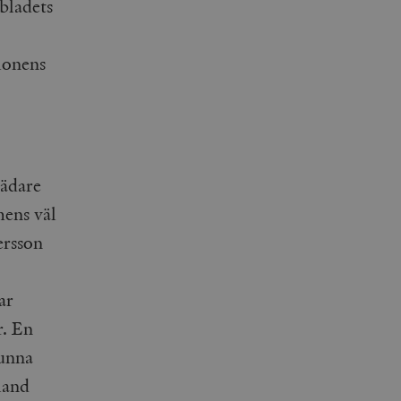
bladets
ionens
rädare
mens väl
ersson
ar
r. En
kunna
land