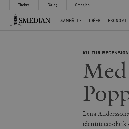
Timbro
Förlag
Smedjan
Timbro
SAMHÄLLE
IDÉER
EKONOMI
KULTUR
RECENSIO
Med 
Popp
Lena Anderssons 
identitetspoliti