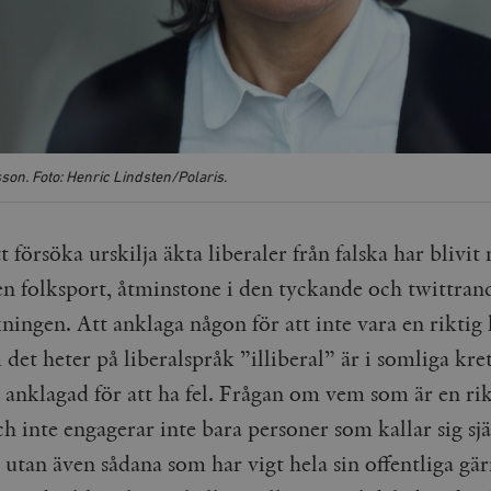
on. Foto: Henric Lindsten/Polaris.
tt försöka urskilja äkta liberaler från falska har blivit
en folksport, åtminstone i den tyckande och twittran
ningen. Att anklaga någon för att inte vara en riktig l
 det heter på liberalspråk ”illiberal” är i somliga kre
i anklagad för att ha fel. Frågan om vem som är en ri
ch inte engagerar inte bara personer som kallar sig sjä
, utan även sådana som har vigt hela sin offentliga gär