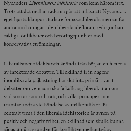
Inc.
m
Nycanders
Liberalismens idéhistoria
som kom häromåret.
.vimeo.com
Trots att det mellan raderna går att utläsa att Nycanders
eget hjärta klappar starkare för socialliberalismen än för
andra inriktningar i den liberala idéfloran, redogör han
sakligt för likheter och beröringspunkter med
konservativa strömningar.
Liberalismens idéhistoria är ända från början en historia
av infekterade debatter. Till skillnad från dagens
inomliberala pajkastning har det inte primärt varit
Leverantör
Namn
Utgång
B
/ Domän
debatter om vem som ska få kalla sig liberal, utan om
Leverantör /
Namn
Utgång
Beskrivning
_ga
Google LLC
1 år 1
D
vad som är sant och rätt, och vilka principer som
Domän
.timbro.se
månad
a
U
trumfar andra vid händelse av målkonflikter. Ett
YSC
Google LLC
Session
Denna cookie 
e
.youtube.com
av YouTube fö
G
centralt tema i den liberala idéhistorien är synen på
spåra visning
a
inbäddade vi
a
positiv och negativ frihet, en skillnad som skulle kunna
u
VISITOR_INFO1_LIVE
Google LLC
6
Denna cookie 
t
sägas utgöra grunden för konflikten mellan två av
.youtube.com
månader
av Youtube fö
g