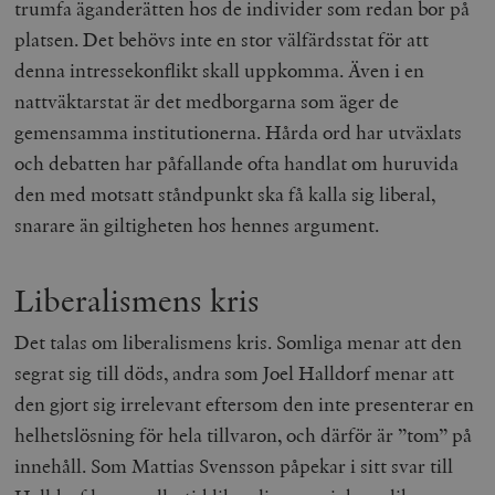
trumfa äganderätten hos de individer som redan bor på
platsen. Det behövs inte en stor välfärdsstat för att
denna intressekonflikt skall uppkomma. Även i en
nattväktarstat är det medborgarna som äger de
gemensamma institutionerna. Hårda ord har utväxlats
och debatten har påfallande ofta handlat om huruvida
den med motsatt ståndpunkt ska få kalla sig liberal,
snarare än giltigheten hos hennes argument.
Liberalismens kris
Det talas om liberalismens kris. Somliga menar att den
segrat sig till döds, andra som Joel Halldorf menar att
den gjort sig irrelevant eftersom den inte presenterar en
helhetslösning för hela tillvaron, och därför är ”tom” på
innehåll. Som Mattias Svensson påpekar i sitt svar till