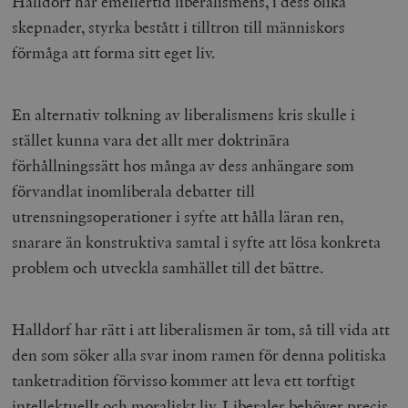
Halldorf har emellertid liberalismens, i dess olika
skepnader, styrka bestått i tilltron till människors
förmåga att forma sitt eget liv.
En alternativ tolkning av liberalismens kris skulle i
stället kunna vara det allt mer doktrinära
förhållningssätt hos många av dess anhängare som
förvandlat inomliberala debatter till
utrensningsoperationer i syfte att hålla läran ren,
snarare än konstruktiva samtal i syfte att lösa konkreta
problem och utveckla samhället till det bättre.
Halldorf har rätt i att liberalismen är tom, så till vida att
den som söker alla svar inom ramen för denna politiska
tanketradition förvisso kommer att leva ett torftigt
intellektuellt och moraliskt liv. Liberaler behöver precis