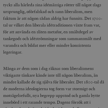
/ Domän
tycks alla härleda sina idémässiga rötter till något slags
woocommerce_cart_hash
Automattic
S
ursprunglig, oförfalskad och sann liberalism, men
Inc.
timbro.se
faktum är att någon sådan aldrig har funnits. Det 1700-
tal ur vilket den liberala idétraditionen växte fram var,
för att använda en sliten metafor, en smältdegel av
_hjFirstSeen
Hotjar Ltd
.timbro.se
m
tankegods och idéströmningar som sammansmält med
varandra och bildat mer eller mindre konsistenta
legeringar.
Många av dem som i dag räknas som liberalismens
viktigaste tänkare kände inte till någon liberalism, än
woocommerce_items_in_cart
Automattic
S
mindre kallade de sig själva för liberaler. Det 1800-tal då
Inc.
timbro.se
de moderna ideologierna tog form var stormigt och
motsägelsefullt, nya begrepp uppstod och gamla bytte
innebörd i ett rasande tempo. Dagens försök att i
wp_woocommerce_session_[abcdef0123456789]
timbro.se
2
{32}