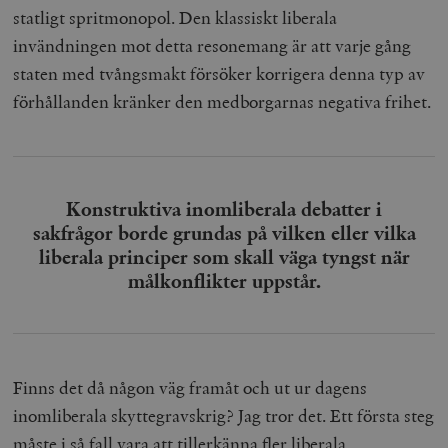
b
statligt spritmonopol. Den klassiskt liberala
vuid
Vimeo.com
1 år 1
Dessa kakor 
_hjSessionUser_675006
.timbro.se
1 år
Inc.
månad
av Vimeo-
invändningen mot detta resonemang är att varje gång
.vimeo.com
videospelare
_hjIncludedInSessionSample_675006
.timbro.se
2
webbplatser.
staten med tvångsmakt försöker korrigera denna typ av
minuter
förhållanden kränker den medborgarnas negativa frihet.
_hjSession_675006
.timbro.se
30
minuter
Konstruktiva inomliberala debatter i
sakfrågor borde grundas på vilken eller vilka
liberala principer som skall väga tyngst när
målkonflikter uppstår.
Finns det då någon väg framåt och ut ur dagens
inomliberala skyttegravskrig? Jag tror det. Ett första steg
måste i så fall vara att tillerkänna fler liberala