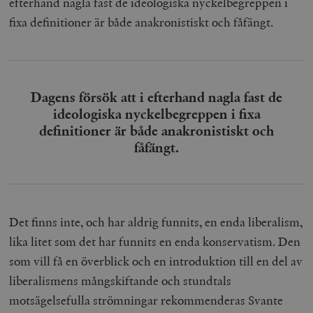
efterhand nagla fast de ideologiska nyckelbegreppen i
fixa definitioner är både anakronistiskt och fåfängt.
__cf_bm
Cloudflare
Inc.
m
.myfonts.net
Dagens försök att i efterhand nagla fast de
ideologiska nyckelbegreppen i fixa
definitioner är både anakronistiskt och
fåfängt.
_hjAbsoluteSessionInProgress
Hotjar Ltd
.timbro.se
m
Det finns inte, och har aldrig funnits, en enda liberalism,
lika litet som det har funnits en enda konservatism. Den
som vill få en överblick och en introduktion till en del av
liberalismens mångskiftande och stundtals
motsägelsefulla strömningar rekommenderas Svante
__cf_bm
Cloudflare