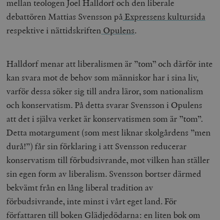
mellan teologen Joel Halldorf och den liberale
debattören Mattias Svensson på
Expressens kultursida
respektive i nättidskriften
Opulens
.
Halldorf menar att liberalismen är ”tom” och därför inte
kan svara mot de behov som människor har i sina liv,
varför dessa söker sig till andra läror, som nationalism
och konservatism. På detta svarar Svensson i Opulens
att det i själva verket är konservatismen som är ”tom”.
Detta motargument (som mest liknar skolgårdens ”men
durå!”) får sin förklaring i att Svensson reducerar
konservatism till förbudsivrande, mot vilken han ställer
sin egen form av liberalism. Svensson bortser därmed
bekvämt från en lång liberal tradition av
förbudsivrande, inte minst i vårt eget land. För
författaren till boken
Glädjedödarna: en liten bok om