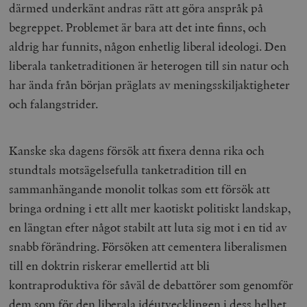
därmed underkänt andras rätt att göra anspråk på
begreppet. Problemet är bara att det inte finns, och
aldrig har funnits, någon enhetlig liberal ideologi. Den
liberala tanketraditionen är heterogen till sin natur och
har ända från början präglats av meningsskiljaktigheter
och falangstrider.
Kanske ska dagens försök att fixera denna rika och
stundtals motsägelsefulla tanketradition till en
sammanhängande monolit tolkas som ett försök att
bringa ordning i ett allt mer kaotiskt politiskt landskap,
en längtan efter något stabilt att luta sig mot i en tid av
snabb förändring. Försöken att cementera liberalismen
till en doktrin riskerar emellertid att bli
kontraproduktiva för såväl de debattörer som genomför
dem som för den liberala idéutvecklingen i dess helhet.