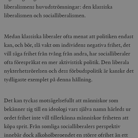
hålla reda på
k
liberalismens huvudströmningar: den klassiska
användarinst
i
för Youtube-v
w
liberalismen och socialliberalismen.
inbäddade i
a
webbplatser;
s
också avgör
f
webbplatsbe
w
använder den
Medan klassiska liberaler ofta menat att politiken endast
eller gamla 
_gid
Google LLC
1 dag
D
av Youtube-
kan, och bör, slå vakt om individens negativa frihet, det
.timbro.se
G
gränssnittet.
o
vill säga frihet från tvång från andra, har socialliberaler
v
mailchimp_landing_site
Mailchimp
28 dagar
o
timbro.se
ofta förespråkat en mer aktivistisk politik. Den liberala
o
__cf_bm
Cloudflare
30
Denna cookie
nykterhetsrörelsen och dess förbudspolitik är kanske det
_gat_UA-19195086-1
.timbro.se
54
D
Inc.
minuter
för att skilja
sekunder
c
.podbean.com
människor oc
tydligaste exemplet på denna hållning.
G
Detta är förd
m
för webbplat
i
att göra gilti
i
rapporter o
e
användningen
Det kan tyckas motsägelsefullt att människor som
si
deras webbpl
_
bekänner sig till en ideologi vars själva namn härleds ur
a
_fbp
Meta
3
Används av F
s
Platform Inc.
månader
för att lever
ordet frihet inte vill tillerkänna människor friheten att
p
.timbro.se
serie
t
reklamproduk
köpa sprit. Från somliga socialliberalers perspektiv
såsom realti
_ga_YBG49SLCTY
.timbro.se
1 år 1
D
från
innebär dock alkoholberoendet en större ofrihet än ett
månad
G
tredjepartsa