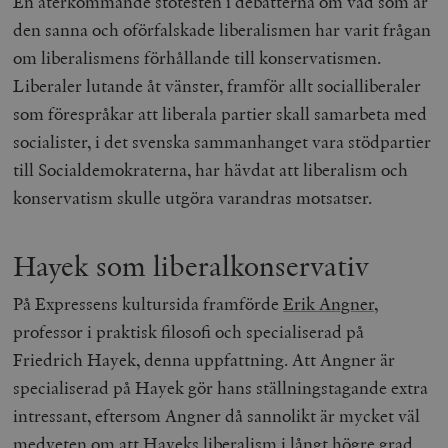
En återkommande stötesten i debatterna om vad som är
den sanna och oförfalskade liberalismen har varit frågan
om liberalismens förhållande till konservatismen.
Liberaler lutande åt vänster, framför allt socialliberaler
som förespråkar att liberala partier skall samarbeta med
socialister, i det svenska sammanhanget vara stödpartier
till Socialdemokraterna, har hävdat att liberalism och
konservatism skulle utgöra varandras motsatser.
Hayek som liberalkonservativ
På Expressens kultursida framförde
Erik Angner
,
professor i praktisk filosofi och specialiserad på
Friedrich Hayek, denna uppfattning. Att Angner är
specialiserad på Hayek gör hans ställningstagande extra
intressant, eftersom Angner då sannolikt är mycket väl
medveten om att Hayeks liberalism i långt högre grad