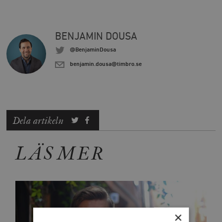
BENJAMIN DOUSA
@BenjaminDousa
benjamin.dousa@timbro.se
Dela artikeln
LÄS MER
×