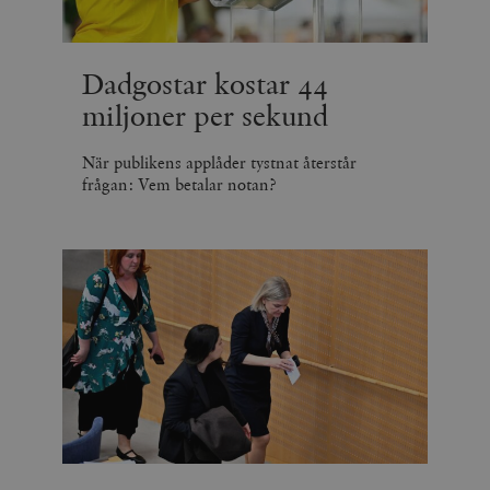
Dadgostar kostar 44
miljoner per sekund
När publikens applåder tystnat återstår
frågan: Vem betalar notan?