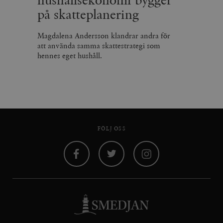
hushållsekonomi bygger
på skatteplanering
Magdalena Andersson klandrar andra för
att använda samma skattestrategi som
hennes eget hushåll.
FÖLJ OSS
Facebook
Twitter
Instagram