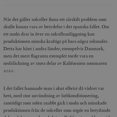
Inc.
timbro.se
När det gäller solceller finns ett särskilt problem som
wp_woocommerce_session_[abcdef0123456789]
timbro.se
2
skulle kunna vara av betydelse i det spanska fallet. Om
{32}
ett moln drar in över en solcellsanläggning kan
__cf_bm
Cloudflare
Inc.
m
produktionen minska kraftigt på bara några sekunder.
.myfonts.net
Detta har hänt i andra länder, exempelvis Danmark,
men det mest flagranta exemplet torde vara en
nedsläckning av stora delar av Kalifornien sommaren
2020.
I det fallet hamnade man i akut elbrist då vädret var
_hjAbsoluteSessionInProgress
Hotjar Ltd
.timbro.se
m
hett, med stor användning av luftkonditionering,
samtidigt som solen snabbt gick i moln och minskade
produktionen från de solceller som utgör en betydande