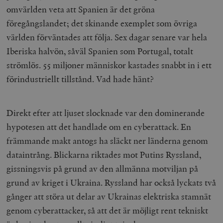
omvärlden veta att Spanien är det gröna
föregångslandet; det skinande exemplet som övriga
världen förväntades att följa. Sex dagar senare var hela
Iberiska halvön, såväl Spanien som Portugal, totalt
strömlös. 55 miljoner människor kastades snabbt in i ett
förindustriellt tillstånd. Vad hade hänt?
Direkt efter att ljuset slocknade var den dominerande
hypotesen att det handlade om en cyberattack. En
främmande makt antogs ha släckt ner länderna genom
dataintrång. Blickarna riktades mot Putins Ryssland,
gissningsvis på grund av den allmänna motviljan på
grund av kriget i Ukraina. Ryssland har också lyckats två
gånger att störa ut delar av Ukrainas elektriska stamnät
genom cyberattacker, så att det är möjligt rent tekniskt