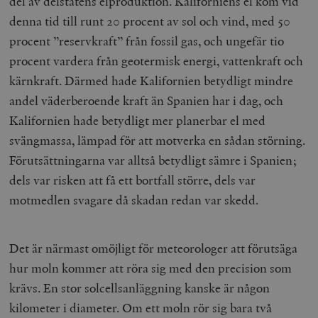
del av delstatens elproduktion. Kaliforniens el kom vid
denna tid till runt 20 procent av sol och vind, med 50
procent ”reservkraft” från fossil gas, och ungefär tio
procent vardera från geotermisk energi, vattenkraft och
__cf_bm
Cloudflare
Inc.
m
kärnkraft. Därmed hade Kalifornien betydligt mindre
.vimeo.com
andel väderberoende kraft än Spanien har i dag, och
Kalifornien hade betydligt mer planerbar el med
svängmassa, lämpad för att motverka en sådan störning.
Förutsättningarna var alltså betydligt sämre i Spanien;
dels var risken att få ett bortfall större, dels var
motmedlen svagare då skadan redan var skedd.
Det är närmast omöjligt för meteorologer att förutsäga
hur moln kommer att röra sig med den precision som
Leverantör
Namn
Utgång
B
/ Domän
krävs. En stor solcellsanläggning kanske är någon
Leverantör /
Namn
Utgång
Beskrivning
_ga
Google LLC
1 år 1
D
kilometer i diameter. Om ett moln rör sig bara två
Domän
.timbro.se
månad
a