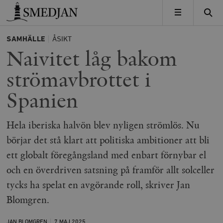
Timbro
MENY
SAMHÄLLE
ÅSIKT
Naivitet låg bakom
strömavbrottet i
Spanien
Hela iberiska halvön blev nyligen strömlös. Nu
börjar det stå klart att politiska ambitioner att bli
ett globalt föregångsland med enbart förnybar el
och en överdriven satsning på framför allt solceller
tycks ha spelat en avgörande roll, skriver Jan
Blomgren.
JAN BLOMGREN
7 MAJ
2025