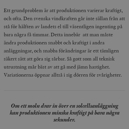
Strikt nödvändiga kakor tillåter
Ett grundproblem är att produktionen varierar kraftigt,
kärnwebbplatsfunktioner som användarinloggning
och kontohantering. Webbplatsen kan inte användas
och ofta. Den svenska vindkraften går inte sällan från att
ordentligt utan strikt nödvändiga cookies.
stå för hälften av landets el till väsentligen ingenting på
Leverantör
Namn
U
/ Domän
bara några få timmar. Detta innebär att man måste
ändra produktionen snabbt och kraftigt i andra
woocommerce_cart_hash
Automattic
S
Inc.
anläggningar, och snabba förändringar är ett tämligen
timbro.se
säkert sätt att göra sig sårbar. Så gott som all teknisk
utrustning mår bäst av att gå med jämn hastighet.
_hjFirstSeen
Hotjar Ltd
Variationerna öppnar alltså i sig dörren för svårigheter.
.timbro.se
m
Om ett moln drar in över en solcellsanläggning
kan produktionen minska kraftigt på bara några
sekunder.
woocommerce_items_in_cart
Automattic
S