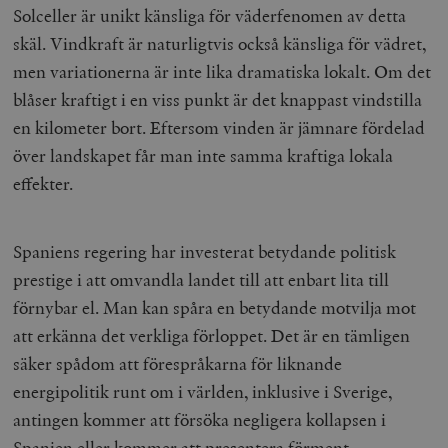
a
Solceller är unikt känsliga för väderfenomen av detta
_fbp
Meta
3
Används av F
s
Platform Inc.
månader
för att lever
p
skäl. Vindkraft är naturligtvis också känsliga för vädret,
.timbro.se
serie
t
reklamproduk
men variationerna är inte lika dramatiska lokalt. Om det
såsom realti
_ga_YBG49SLCTY
.timbro.se
1 år 1
D
från
blåser kraftigt i en viss punkt är det knappast vindstilla
månad
G
tredjepartsa
b
en kilometer bort. Eftersom vinden är jämnare fördelad
vuid
Vimeo.com
1 år 1
Dessa kakor 
_hjSessionUser_675006
.timbro.se
1 år
Inc.
månad
av Vimeo-
över landskapet får man inte samma kraftiga lokala
.vimeo.com
videospelare
_hjIncludedInSessionSample_675006
.timbro.se
2
webbplatser.
effekter.
minuter
_hjSession_675006
.timbro.se
30
minuter
Spaniens regering har investerat betydande politisk
prestige i att omvandla landet till att enbart lita till
förnybar el. Man kan spåra en betydande motvilja mot
att erkänna det verkliga förloppet. Det är en tämligen
säker spådom att förespråkarna för liknande
energipolitik runt om i världen, inklusive i Sverige,
antingen kommer att försöka negligera kollapsen i
Spanien eller kommer att presentera förment