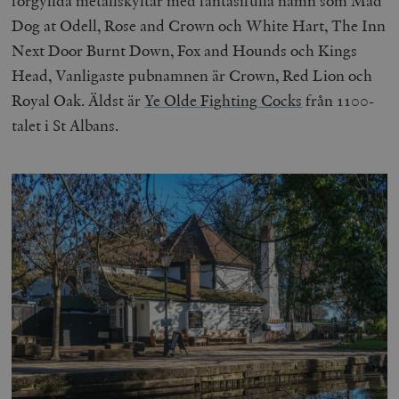
förgyllda metallskyltar med fantasifulla namn som Mad
b
Dog at Odell, Rose and Crown och White Hart, The Inn
vuid
Vimeo.com
1 år 1
Dessa kakor 
_hjSessionUser_675006
.timbro.se
1 år
Inc.
månad
av Vimeo-
Next Door Burnt Down, Fox and Hounds och Kings
.vimeo.com
videospelare
_hjIncludedInSessionSample_675006
.timbro.se
2
webbplatser.
minuter
Head, Vanligaste pubnamnen är Crown, Red Lion och
_hjSession_675006
.timbro.se
30
Royal Oak. Äldst är
Ye Olde Fighting Cocks
från 1100-
minuter
talet i St Albans.