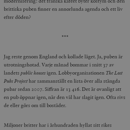
modernisering: det franska kaféet byter kostym och den
brittiska puben finner en annorlunda agenda och ett liv
__cf_bm
Cloudflare
Inc.
m
efter döden?
.myfonts.net
***
Jag reste genom England och kollade läget. Ja, puben är
utrotningshotad. Varje månad bommar i snitt 37 av
_hjAbsoluteSessionInProgress
Hotjar Ltd
landets
public houses
igen. Lobbyorganisationen
The Lost
.timbro.se
m
Pubs Project
har sammanställt en lista över alla stängda
pubar sedan 2007. Siffran är 13 416. Det är ovanligt att
en pub öppnar igen, när den väl har slagit igen. Ofta rivs
de eller görs om till bostäder.
Miljoner britter har i århundraden hyllat sitt rikes
__cf_bm
Cloudflare