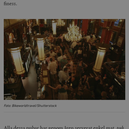
finess.
Foto: Bikeworldtravel/Shutterstock
Alla dessa pubar har genom åren serverat enkel mat,
pub