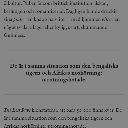
Inc.
m
ölkultur. Puben är som brittisk institution älskad,
.vimeo.com
besjungen och romantiserad. Dagligen har de druckit
sina
pints
– en knapp halvliter – med ljummen
bitter
, en
något svalare lager eller kylig, svart, skummande
Guinness.
De är i samma situation som den bengaliska
tigern och Afrikas noshörning:
utrotningshotade.
Leverantör
Namn
Utgång
B
/ Domän
Leverantör /
Namn
Utgång
Beskrivning
_ga
Google LLC
1 år 1
D
Domän
.timbro.se
månad
a
U
YSC
Google LLC
Session
Denna cookie 
e
.youtube.com
av YouTube fö
G
The Lost Pubs
klonstaterar, att bara 50 000 finns kvar. De
spåra visning
a
inbäddade vi
a
är i samma situation som den bengaliska tigern och
u
VISITOR_INFO1_LIVE
Google LLC
6
Denna cookie 
t
Afrikas noshörning: utrotningshotade.
.youtube.com
månader
av Youtube fö
g