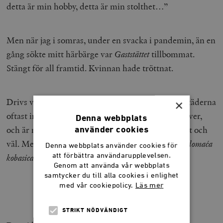
detta är min hobby, detta är min stolthet…”
Men när jag i somras, under en svacka i pandemin, än en
gång sökte mitt härbärge var
Gaststättet
tillbommat.
Stängt för all framtid. Kvinnan hade tröttnat.
Drivs verksamheten vidare är det i de tyska småstäderna
×
oftast invandrare (bosnier och serber) som tagit över,
Denna webbplats
och är mindre känsliga för långa arbetsdagar. Gott och
använder cookies
väl. Men
Bratwursten
ersätts av
ćevapi
och
sremska domaća
Denna webbplats använder cookies för
att förbättra användarupplevelsen.
kobasica.
Genom att använda vår webbplats
samtycker du till alla cookies i enlighet
med vår cookiepolicy.
Läs mer
***
STRIKT NÖDVÄNDIGT