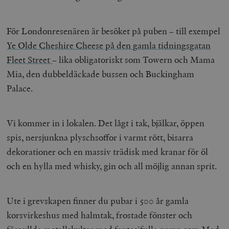
hålla reda på
k
användarinst
i
för Youtube-v
w
inbäddade i
För Londonresenären är besöket på puben – till exempel
a
webbplatser;
s
också avgör
Ye Olde Cheshire Cheese på den gamla tidningsgatan
f
webbplatsbe
w
använder den
Fleet Street
– lika obligatoriskt som Towern och Mama
eller gamla 
_gid
Google LLC
1 dag
D
av Youtube-
Mia, den dubbeldäckade bussen och Buckingham
.timbro.se
G
gränssnittet.
o
Palace.
v
mailchimp_landing_site
Mailchimp
28 dagar
o
timbro.se
o
__cf_bm
Cloudflare
30
Denna cookie
_gat_UA-19195086-1
.timbro.se
54
D
Inc.
minuter
för att skilja
Vi kommer in i lokalen. Det lågt i tak, bjälkar, öppen
sekunder
c
.podbean.com
människor oc
G
Detta är förd
spis, nersjunkna plyschsoffor i varmt rött, bisarra
m
för webbplat
i
att göra gilti
dekorationer och en massiv trädisk med kranar för öl
i
rapporter o
e
användningen
och en hylla med whisky, gin och all möjlig annan sprit.
si
deras webbpl
_
a
_fbp
Meta
3
Används av F
s
Platform Inc.
månader
för att lever
p
.timbro.se
serie
Ute i grevskapen finner du pubar i 500 år gamla
t
reklamproduk
såsom realti
korsvirkeshus med halmtak, frostade fönster och
_ga_YBG49SLCTY
.timbro.se
1 år 1
D
från
månad
G
tredjepartsa