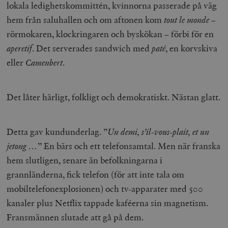
lokala ledighetskommittén, kvinnorna passerade på väg
hem från saluhallen och om aftonen kom
tout le monde
–
rörmokaren, klockringaren och byskökan – förbi för en
aperetif
. Det serverades sandwich med
paté
, en korvskiva
eller
Camenbert
.
Det låter härligt, folkligt och demokratiskt. Nästan glatt.
Detta gav kundunderlag. ”
Un demi, s’il-vous-plait, et un
jetong …
” En bärs och ett telefonsamtal. Men när franska
hem slutligen, senare än befolkningarna i
grannländerna, fick telefon (för att inte tala om
mobiltelefonexplosionen) och tv-apparater med 500
kanaler plus Netflix tappade kaféerna sin magnetism.
Fransmännen slutade att gå på dem.