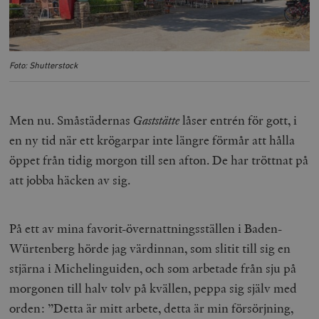
Foto: Shutterstock
Men nu. Småstädernas
Gaststätte
låser entrén för gott, i
en ny tid när ett krögarpar inte längre förmår att hålla
öppet från tidig morgon till sen afton. De har tröttnat på
att jobba häcken av sig.
På ett av mina favorit-övernattningsställen i Baden-
Würtenberg hörde jag värdinnan, som slitit till sig en
stjärna i Michelinguiden, och som arbetade från sju på
morgonen till halv tolv på kvällen, peppa sig själv med
orden: ”Detta är mitt arbete, detta är min försörjning,