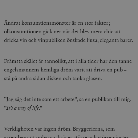
Ändrat konsumtionsmönster är en stor faktor;
ölkonsumtionen gick ner när det blev mera chic att
dricka vin och vinpubliken önskade ljusa, eleganta barer.
Främsta skälet är sannolikt, att i alla tider har den sanne
engelsmannens hemliga dröm varit att driva en pub –
stå på andra sidan disken och tanka glasen.
”Jag såg det inte som ett arbete”, sa en publikan till mig.
”
It’s a way of life
.”
Verkligheten var ingen dröm. Bryggerierna, som
arrenderar ut pubarna, kräver större och större vinster