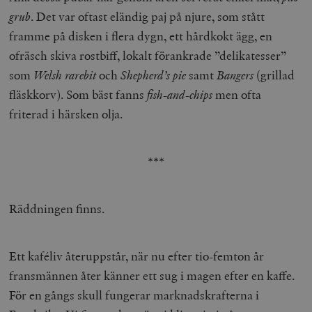
grub
. Det var oftast eländig paj på njure, som stått
framme på disken i flera dygn, ett hårdkokt ägg, en
ofräsch skiva rostbiff, lokalt förankrade ”delikatesser”
som
Welsh rarebit
och
Shepherd’s pie
samt
Bangers
(grillad
fläskkorv). Som bäst fanns
fish-and-chips
men ofta
friterad i härsken olja.
***
Räddningen finns.
Ett kaféliv återuppstår, när nu efter tio-femton år
fransmännen åter känner ett sug i magen efter en kaffe.
För en gångs skull fungerar marknadskrafterna i