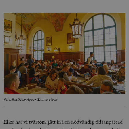
/ Domän
woocommerce_cart_hash
Automattic
S
Inc.
timbro.se
_hjFirstSeen
Hotjar Ltd
.timbro.se
m
woocommerce_items_in_cart
Automattic
S
Foto: Rostislav Ageev/Shutterstock
Inc.
timbro.se
Eller har vi tvärtom gått in i en nödvändig tidsanpassad
wp_woocommerce_session_[abcdef0123456789]
timbro.se
2
{32}