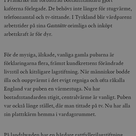
kaféerna förlegade. De behövs inte längre för stugvärme,
telefonsamtal och tv-tittande. I Tyskland blir värdparens
arbetstider på sina
Gaststätte
orimliga och inköpt
arbetskraft är för dyr.
För de mysiga, älskade, vanliga gamla pubarna är
förklaringarna flera, främst kundkretsens förändrade
livsstil och kitsligare lagstiftning. När människor bodde
illa och ouppvärmt i det evigt regniga och ofta råkalla
England var puben en värmestuga. Nu har
bostadsstandarden stigit, centralvärme är vanligt. Puben
var också länge stället, där man tittade på tv. Nu har alla
sin plattskärm hemma i vardagsrummet.
På landsbygden har en hårdare rattfyllerilagstiftning