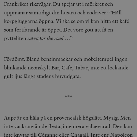
Frankrikes riksvägar. Du spejar ut i mörkret och
uppmanar samtidigt din hustru och codriver: ”Håll
korpgluggarna öppna. Vi ska se om vi kan hitta ett kafé
som fortfarande är öppet. Det vore gott att få en
pytteliten
calva for the road
…”
Fördömt. Bland bensinmackar och möbeltempel ingen
blinkande neonskylt Bar, Café, Tabac, inte ett lockande
gult ljus längs stadens huvudgata.
***
Aups är en håla på en provencalsk högslätt. Mysig. Men
inte vackrare än de flesta, inte mera välbevarad. Den kan
inte knytas till Cézanne eller Chagall. Inte ens Napoleon