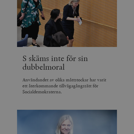
S skäms inte för sin
dubbelmoral
Användandet av olika måttstockar har varit
ett återkommande tillvägagångssätt för
Socialdemokraterna.