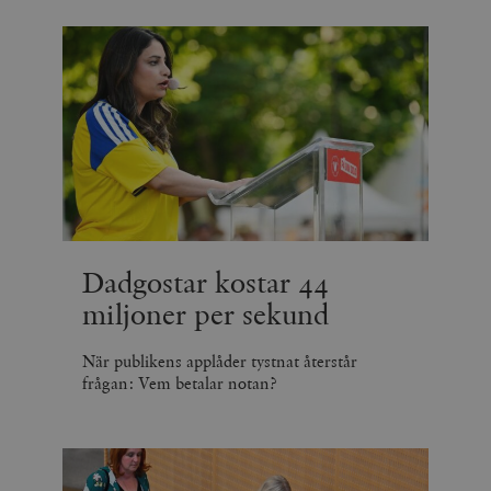
Dadgostar kostar 44
miljoner per sekund
När publikens applåder tystnat återstår
frågan: Vem betalar notan?