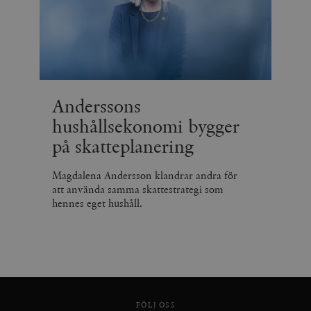
Anderssons
hushållsekonomi bygger
på skatteplanering
Magdalena Andersson klandrar andra för
att använda samma skattestrategi som
hennes eget hushåll.
FÖLJ OSS