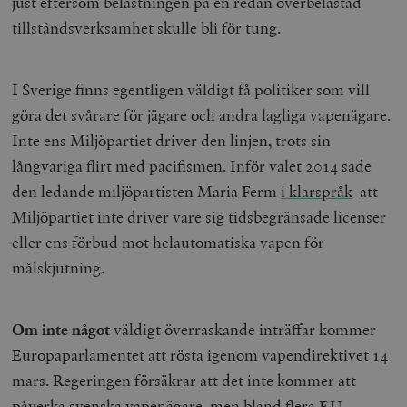
just eftersom belastningen på en redan överbelastad
.vimeo.com
tillståndsverksamhet skulle bli för tung.
I Sverige finns egentligen väldigt få politiker som vill
göra det svårare för jägare och andra lagliga vapenägare.
Inte ens Miljöpartiet driver den linjen, trots sin
långvariga flirt med pacifismen. Inför valet 2014 sade
den ledande miljöpartisten Maria Ferm
i klarspråk
att
Miljöpartiet inte driver vare sig tidsbegränsade licenser
eller ens förbud mot helautomatiska vapen för
Leverantör
Namn
Utgång
B
målskjutning.
/ Domän
Leverantör /
Namn
Utgång
Beskrivning
_ga
Google LLC
1 år 1
D
Domän
.timbro.se
månad
a
U
YSC
Google LLC
Session
Denna cookie 
Om inte något
väldigt överraskande inträffar kommer
e
.youtube.com
av YouTube fö
G
spåra visning
Europaparlamentet att rösta igenom vapendirektivet 14
a
inbäddade vi
a
mars. Regeringen försäkrar att det inte kommer att
u
VISITOR_INFO1_LIVE
Google LLC
6
Denna cookie 
t
.youtube.com
månader
av Youtube fö
påverka svenska vapenägare, men bland flera EU-
g