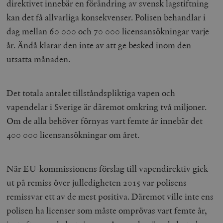
direktivet innebär en förändring av svensk lagstiftning
__cf_bm
Cloudflare
kan det få allvarliga konsekvenser. Polisen behandlar i
Inc.
m
.myfonts.net
dag mellan 60 000 och 70 000 licensansökningar varje
år. Ändå klarar den inte av att ge besked inom den
utsatta månaden.
Det totala antalet tillståndspliktiga vapen och
vapendelar i Sverige är däremot omkring två miljoner.
_hjAbsoluteSessionInProgress
Hotjar Ltd
Om de alla behöver förnyas vart femte år innebär det
.timbro.se
m
400 000 licensansökningar om året.
När EU-kommissionens förslag till vapendirektiv gick
ut på remiss över julledigheten 2015 var polisens
remissvar ett av de mest positiva. Däremot ville inte ens
polisen ha licenser som måste omprövas vart femte år,
__cf_bm
Cloudflare
Inc.
m