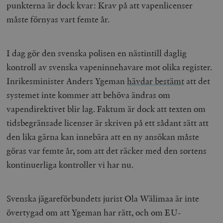
punkterna är dock kvar: Krav på att vapenlicenser
/ Domän
måste förnyas vart femte år.
woocommerce_cart_hash
Automattic
S
Inc.
timbro.se
I dag gör den svenska polisen en nästintill daglig
kontroll av svenska vapeninnehavare mot olika register.
_hjFirstSeen
Hotjar Ltd
.timbro.se
m
Inrikesminister Anders Ygeman
hävdar bestämt
att det
systemet inte kommer att behöva ändras om
vapendirektivet blir lag. Faktum är dock att texten om
tidsbegränsade licenser är skriven på ett sådant sätt att
den lika gärna kan innebära att en ny ansökan måste
göras var femte år, som att det räcker med den sortens
kontinuerliga kontroller vi har nu.
woocommerce_items_in_cart
Automattic
S
Inc.
timbro.se
Svenska jägareförbundets jurist Ola Wälimaa är inte
övertygad om att Ygeman har rätt, och om EU-
wp_woocommerce_session_[abcdef0123456789]
timbro.se
2
{32}