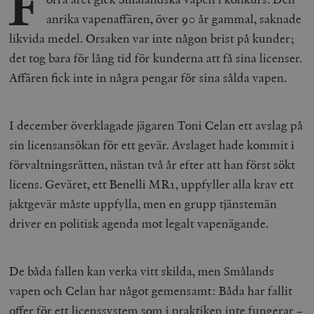
F
anrika vapenaffären, över 90 år gammal, saknade
likvida medel. Orsaken var inte någon brist på kunder;
det tog bara för lång tid för kunderna att få sina licenser.
Affären fick inte in några pengar för sina sålda vapen.
I december överklagade jägaren Toni Celan ett avslag på
sin licensansökan för ett gevär. Avslaget hade kommit i
förvaltningsrätten, nästan två år efter att han först sökt
licens. Geväret, ett Benelli MR1, uppfyller alla krav ett
jaktgevär måste uppfylla, men en grupp tjänstemän
driver en politisk agenda mot legalt vapenägande.
De båda fallen kan verka vitt skilda, men Smålands
vapen och Celan har något gemensamt: Båda har fallit
offer för ett licenssystem som i praktiken inte fungerar –