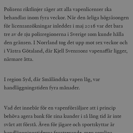
Polisens riktlinjer säger att alla vapenlicenser ska
behandlas inom fyra veckor. När den årliga högsäsongen
för licensansökningar inleddes i maj 2016 var det bara
tre av de sju polisregionerna i Sverige som kunde hålla
den gränsen. I Norrland tog det upp mot sex veckor och
i Västra Götaland, där Kjell Svenssons vapenaffär ligger,
närmare åtta.
I region Syd, där Småländska vapen låg, var
handläggningstiden fyra månader.
Vad det innebär för en vapenförsäljare att i princip
behöva agera bank för sina kunder i så lång tid är inte
svårt att förstå. Även för jägare och sportskyttar är
handläggningstiderna frustrerande, men somliga