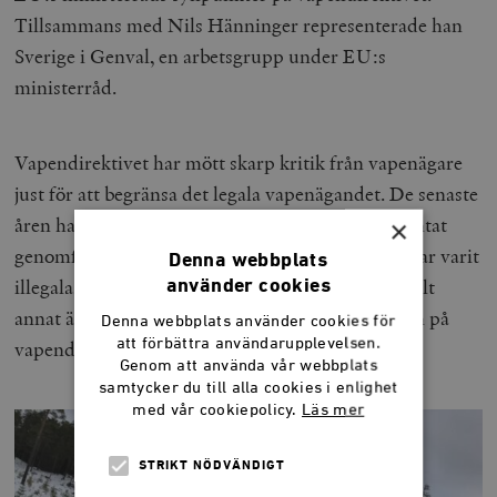
Tillsammans med Nils Hänninger representerade han
Sverige i Genval, en arbetsgrupp under EU:s
ministerråd.
Vapendirektivet har mött skarp kritik från vapenägare
just för att begränsa det legala vapenägandet. De senaste
åren har många allvarliga attacker och terrorattentat
×
genomförts i Europa, men vapnen som använts har varit
Denna webbplats
illegala, ofta från länder på Balkan där vapen är allt
använder cookies
annat än en bristvara sedan kriget. Ändå är udden på
Denna webbplats använder cookies för
att förbättra användarupplevelsen.
vapendirektivet riktad mot laglydiga vapenägare.
Genom att använda vår webbplats
samtycker du till alla cookies i enlighet
med vår cookiepolicy.
Läs mer
STRIKT NÖDVÄNDIGT