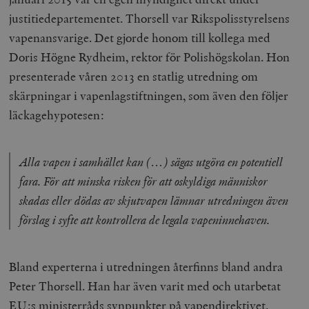
justitiedepartementet. Thorsell var Rikspolisstyrelsens
vapenansvarige. Det gjorde honom till kollega med
Doris Högne Rydheim, rektor för Polishögskolan. Hon
presenterade våren 2013 en statlig utredning om
skärpningar i vapenlagstiftningen, som även den följer
läckagehypotesen:
Alla vapen i samhället kan (…) sägas utgöra en potentiell
fara. För att minska risken för att oskyldiga människor
skadas eller dödas av skjutvapen lämnar utredningen även
förslag i syfte att kontrollera de legala vapeninnehaven.
Bland experterna i utredningen återfinns bland andra
Peter Thorsell. Han har även varit med och utarbetat
EU:s ministerråds synpunkter på vapendirektivet.