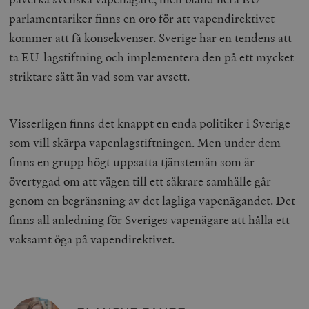
hålla reda på
k
användarinst
parlamentariker finns en oro för att vapendirektivet
i
för Youtube-v
w
inbäddade i
kommer att få konsekvenser. Sverige har en tendens att
a
webbplatser;
s
också avgör
ta EU-lagstiftning och implementera den på ett mycket
f
webbplatsbe
w
använder den
striktare sätt än vad som var avsett.
eller gamla 
_gid
Google LLC
1 dag
D
av Youtube-
.timbro.se
G
gränssnittet.
o
v
mailchimp_landing_site
Mailchimp
28 dagar
Visserligen finns det knappt en enda politiker i Sverige
o
timbro.se
o
som vill skärpa vapenlagstiftningen. Men under dem
__cf_bm
Cloudflare
30
Denna cookie
_gat_UA-19195086-1
.timbro.se
54
D
Inc.
minuter
för att skilja
finns en grupp högt uppsatta tjänstemän som är
sekunder
c
.podbean.com
människor oc
G
Detta är förd
övertygad om att vägen till ett säkrare samhälle går
m
för webbplat
i
att göra gilti
genom en begränsning av det lagliga vapenägandet. Det
i
rapporter o
e
användningen
finns all anledning för Sveriges vapenägare att hålla ett
si
deras webbpl
_
vaksamt öga på vapendirektivet.
a
_fbp
Meta
3
Används av F
s
Platform Inc.
månader
för att lever
p
.timbro.se
serie
t
reklamproduk
såsom realti
_ga_YBG49SLCTY
.timbro.se
1 år 1
D
från
månad
G
tredjepartsa
b