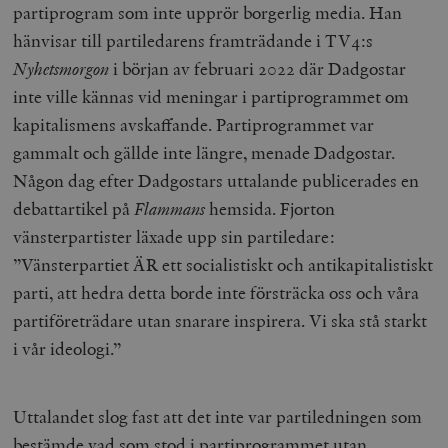
partiprogram som inte upprör borgerlig media. Han
hänvisar till partiledarens framträdande i TV4:s
Nyhetsmorgon
i början av februari 2022 där Dadgostar
inte ville kännas vid meningar i partiprogrammet om
kapitalismens avskaffande. Partiprogrammet var
gammalt och gällde inte längre, menade Dadgostar.
Någon dag efter Dadgostars uttalande publicerades en
debattartikel på
Flammans
hemsida. Fjorton
vänsterpartister läxade upp sin partiledare:
”Vänsterpartiet ÄR ett socialistiskt och antikapitalistiskt
parti, att hedra detta borde inte försträcka oss och våra
partiföreträdare utan snarare inspirera. Vi ska stå starkt
i vår ideologi.”
Uttalandet slog fast att det inte var partiledningen som
bestämde vad som stod i partiprogrammet utan