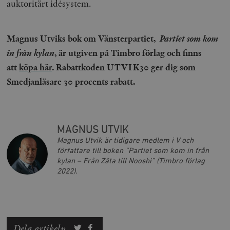
auktoritärt idésystem.
Magnus Utviks bok om Vänsterpartiet,
Partiet som kom
in från kylan
, är utgiven på Timbro förlag och finns
att
köpa här
.
Rabattkoden UTVIK30 ger dig som
Smedjanläsare 30 procents rabatt.
_hjAbsoluteSessionInProgress
Hotjar Ltd
.timbro.se
m
MAGNUS UTVIK
Magnus Utvik är tidigare medlem i V och
författare till boken ”Partiet som kom in från
kylan – Från Zäta till Nooshi” (Timbro förlag
2022).
__cf_bm
Cloudflare
Inc.
m
.vimeo.com
Dela artikeln