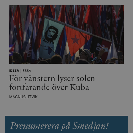
minuter
_hjSession_675006
.timbro.se
30
minuter
IDÉER
ESSÄ
För vänstern lyser solen
fortfarande över Kuba
MAGNUS UTVIK
Prenumerera på Smedjan!