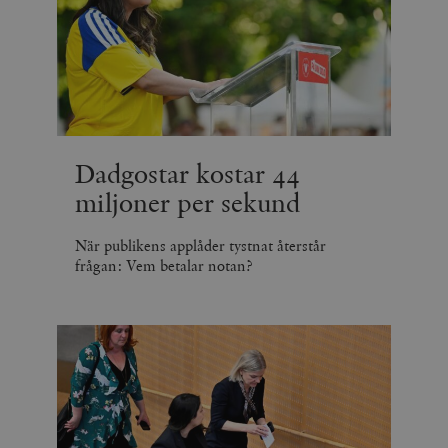
Dadgostar kostar 44
miljoner per sekund
När publikens applåder tystnat återstår
frågan: Vem betalar notan?