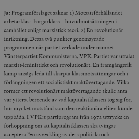
Ja:
Programförslaget saknar 1) Motsatsförhållandet
arbetarklass-borgarklass – huvudmotsättningen i
samhället enligt marxistisk teori. 2) En revolutionär
inriktning. Dessa två punkter genomsyrade
programmen när partiet verkade under namnet
Vänsterpartiet Kommunisterna, VPK. Partiet var uttalat
marxist-leninistiskt och revolutionärt. En framgångsrik
kamp ansågs leda till skärpta klassmotsättningar och i
förlängningen ett socialistiskt maktövertagande. Vilka
former ett revolutionärt maktövertagande skulle anta
var ytterst beroende av vad kapitalistklassen tog sig för,
hur mycket motstånd som den reaktionära eliten kunde
uppbåda. I VPK:s partiprogram från 1972 uttrycks en
förhoppning om att kapitalistklassen ska tvingas
acceptera ”en avveckling av dess politiska och