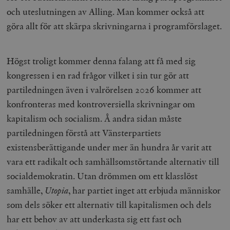
och uteslutningen av Alling. Man kommer också att
göra allt för att skärpa skrivningarna i programförslaget.
_hjFirstSeen
Hotjar Ltd
.timbro.se
m
Högst troligt kommer denna falang att få med sig
kongressen i en rad frågor vilket i sin tur gör att
partiledningen även i valrörelsen 2026 kommer att
konfronteras med kontroversiella skrivningar om
kapitalism och socialism. Å andra sidan måste
partiledningen förstå att Vänsterpartiets
woocommerce_items_in_cart
Automattic
S
Inc.
existensberättigande under mer än hundra år varit att
timbro.se
vara ett radikalt och samhällsomstörtande alternativ till
socialdemokratin. Utan drömmen om ett klasslöst
wp_woocommerce_session_[abcdef0123456789]
timbro.se
2
samhälle,
Utopia
, har partiet inget att erbjuda människor
{32}
som dels söker ett alternativ till kapitalismen och dels
__cf_bm
Cloudflare
Inc.
m
har ett behov av att underkasta sig ett fast och
.myfonts.net