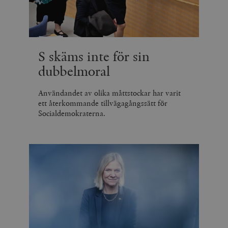
S skäms inte för sin
dubbelmoral
Användandet av olika måttstockar har varit
ett återkommande tillvägagångssätt för
Socialdemokraterna.