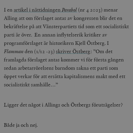
I en
artikel i nättidningen
Parabol
(nr 4 2023) menar
Alling att om förslaget antas av kongressen blir det en
bekräftelse på att Vänsterpartiets tid som ett socialistiskt
parti är över. En annan inflytelserik kritiker av
programförslaget är historikern Kjell Östberg. I
Flamman
den (1/12 -23)
skriver Östberg
: ”Om det
framlagda förslaget antas kommer vi för första gången
sedan arbetarrörelsens barndom sakna ett parti som
öppet verkar för att ersätta kapitalismens makt med ett
socialistiskt samhälle…”
Ligger det något i Allings och Östbergs förutsägelser?
Både ja och nej.