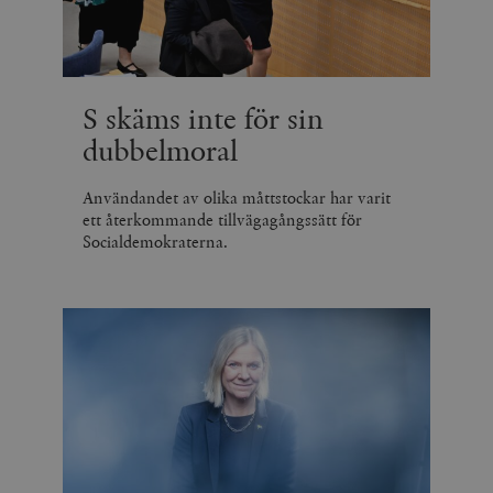
S skäms inte för sin
dubbelmoral
Användandet av olika måttstockar har varit
ett återkommande tillvägagångssätt för
Socialdemokraterna.