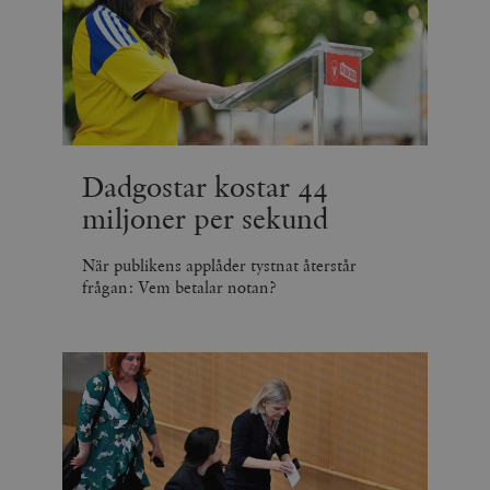
Dadgostar kostar 44
miljoner per sekund
När publikens applåder tystnat återstår
frågan: Vem betalar notan?