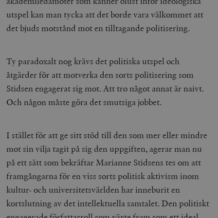
akademiledamöter som känner olust inför ideologiska
utspel kan man tycka att det borde vara välkommet att
det bjuds motstånd mot en tilltagande politisering.
Ty paradoxalt nog krävs det politiska utspel och
åtgärder för att motverka den sorts politisering som
Stidsen engagerat sig mot. Att tro något annat är naivt.
Och någon måste göra det smutsiga jobbet.
I stället för att ge sitt stöd till den som mer eller mindre
mot sin vilja tagit på sig den uppgiften, agerar man nu
på ett sätt som bekräftar Marianne Stidsens tes om att
framgångarna för en viss sorts politisk aktivism inom
kultur- och universitetsvärlden har inneburit en
kortslutning av det intellektuella samtalet. Den politiskt
engagerade författarroll som växte fram som ett ideal