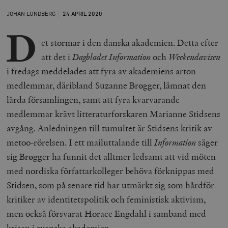
JOHAN LUNDBERG
24 APRIL
2020
D
et stormar i den danska akademien. Detta efter
att det i
Dagbladet Information
och
Weekendavisen
i fredags meddelades att fyra av akademiens arton
medlemmar, däribland Suzanne Brøgger, lämnat den
lärda församlingen, samt att fyra kvarvarande
medlemmar krävt litteraturforskaren Marianne Stidsens
avgång. Anledningen till tumultet är Stidsens kritik av
metoo-rörelsen. I ett mailuttalande till
Information
säger
sig Brøgger ha funnit det alltmer ledsamt att vid möten
med nordiska författarkolleger behöva förknippas med
Stidsen, som på senare tid har utmärkt sig som hårdför
kritiker av identitetspolitik och feministisk aktivism,
men också försvarat Horace Engdahl i samband med
krisen i svenska akademien.