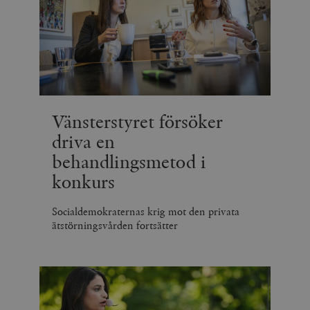
minuter
_hjSession_675006
.timbro.se
30
minuter
Vänsterstyret försöker
driva en
behandlingsmetod i
konkurs
Socialdemokraternas krig mot den privata
ätstörningsvården fortsätter