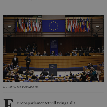
C, L, MP, S och V röstade för.
E
uropaparlamentet vill tvinga alla