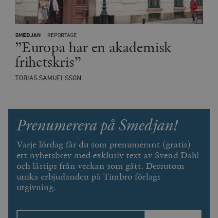
SMEDJAN
REPORTAGE
”Europa har en akademisk
frihetskris”
TOBIAS SAMUELSSON
woocommerce_items_in_cart
Automattic
S
Inc.
timbro.se
Prenumerera på Smedjan!
wp_woocommerce_session_[abcdef0123456789]
timbro.se
2
Varje lördag får du som prenumerant (gratis)
{32}
ett nyhetsbrev med exklusiv text av Svend Dahl
__cf_bm
Cloudflare
och lästips från veckan som gått. Dessutom
Inc.
m
.myfonts.net
unika erbjudanden på Timbro förlags
utgivning.