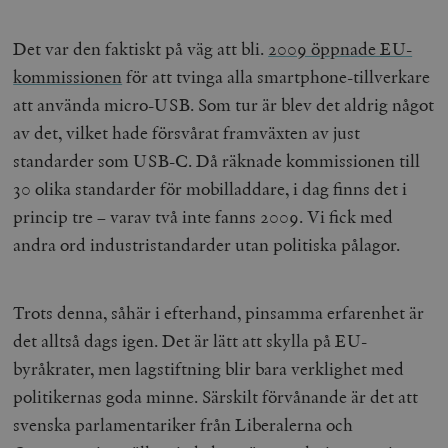
Det var den faktiskt på väg att bli.
2009 öppnade EU-
kommissionen
för att tvinga alla smartphone-tillverkare
att använda micro-USB. Som tur är blev det aldrig något
av det, vilket hade försvårat framväxten av just
standarder som USB-C. Då räknade kommissionen till
30 olika standarder för mobilladdare, i dag finns det i
princip tre – varav två inte fanns 2009. Vi fick med
andra ord industristandarder utan politiska pålagor.
Trots denna, såhär i efterhand, pinsamma erfarenhet är
det alltså dags igen. Det är lätt att skylla på EU-
byråkrater, men lagstiftning blir bara verklighet med
politikernas goda minne. Särskilt förvånande är det att
svenska parlamentariker från Liberalerna och