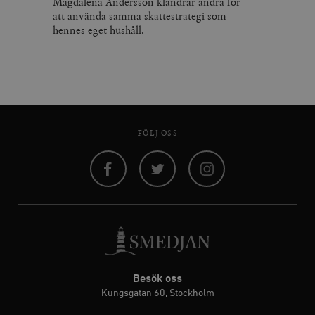
Magdalena Andersson klandrar andra för
att använda samma skattestrategi som
hennes eget hushåll.
FÖLJ OSS
Facebook
Twitter
Instagram
Besök oss
Kungsgatan 60, Stockholm