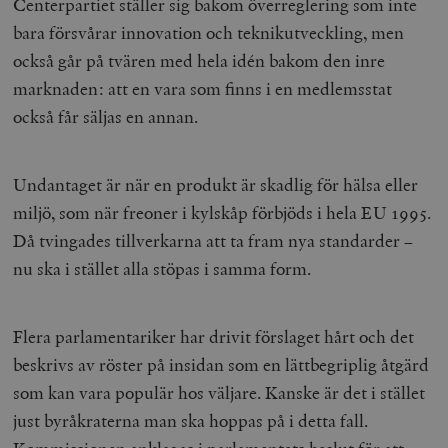
Centerpartiet ställer sig bakom överreglering som inte
bara försvårar innovation och teknikutveckling, men
också går på tvären med hela idén bakom den inre
marknaden: att en vara som finns i en medlemsstat
också får säljas en annan.
Undantaget är när en produkt är skadlig för hälsa eller
miljö, som när freoner i kylskåp förbjöds i hela EU 1995.
Då tvingades tillverkarna att ta fram nya standarder –
nu ska i stället alla stöpas i samma form.
Flera parlamentariker har drivit förslaget hårt och det
beskrivs av röster på insidan som en lättbegriplig åtgärd
som kan vara populär hos väljare. Kanske är det i stället
just byråkraterna man ska hoppas på i detta fall.