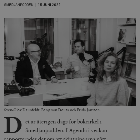
SMEDJANPODDEN
15 JUNI
2022
Sven-Olov Daunfeldt, Benjamin Dousa och Frida Jansson.
D
et är återigen dags för bokcirkel i
Smedjanpodden. I Agenda i veckan
rapporterades det om att skjutningarna nått