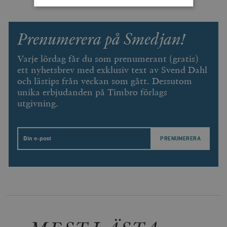
Strikt nödvändigt
Analys
Prenumerera på Smedjan!
Marknadsföring
Funktioner
Varje lördag får du som prenumerant (gratis)
Strikt nödvändiga kakor tillåter
ett nyhetsbrev med exklusiv text av Svend Dahl
kärnwebbplatsfunktioner som användarinloggning
och kontohantering. Webbplatsen kan inte användas
och lästips från veckan som gått. Dessutom
ordentligt utan strikt nödvändiga cookies.
unika erbjudanden på Timbro förlags
Leverantör
utgivning.
Namn
U
/ Domän
woocommerce_cart_hash
Automattic
S
Inc.
timbro.se
Email
_hjFirstSeen
Hotjar Ltd
.timbro.se
m