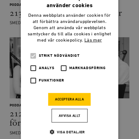
använder cookies
PODDAR
213: Politik och skönlitteratur
Denna webbplats använder cookies för
att förbättra användarupplevelsen.
SMEDJANPODDEN
Genom att använda vår webbplats
samtycker du till alla cookies i enlighet
med vår cookiepolicy.
Läs mer
STRIKT NÖDVÄNDIGT
ANALYS
MARKNADSFÖRING
FUNKTIONER
ACCEPTERA ALLA
PODDAR
212: Till rättshaveristernas
AVVISA ALLT
försvar
VISA DETALJER
SMEDJANPODDEN