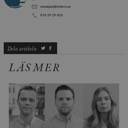
smedjan@timbro.se
070 29 29 025
Dela artikeln
LÄS MER