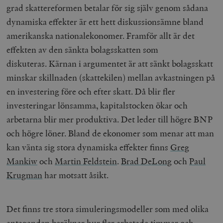
grad skattereformen betalar för sig själv genom sådana
dynamiska effekter är ett hett diskussionsämne bland
amerikanska
nationalekonomer. Framför allt är det
effekten av den sänkta bolagsskatten som
diskuteras. Kärnan i argumentet är att sänkt bolagsskatt
minskar skillnaden (skattekilen) mellan avkastningen på
en investering före och efter skatt. Då blir fler
investeringar lönsamma, kapitalstocken ökar och
arbetarna blir mer produktiva. Det leder till högre BNP
och högre löner. Bland de ekonomer som menar att man
kan vänta sig stora dynamiska effekter finns
Greg
Mankiw
och
Martin Feldstein
.
Brad DeLong
och
Paul
Krugman
har motsatt åsikt.
Det finns tre stora simuleringsmodeller som med olika
antaganden beräknar hur fler arbetade timmar och