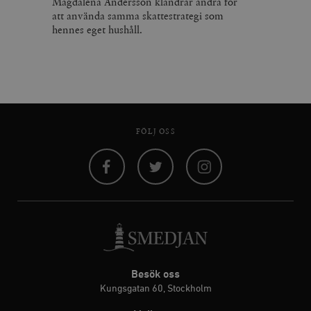
Magdalena Andersson klandrar andra för
att använda samma skattestrategi som
hennes eget hushåll.
FÖLJ OSS
Facebook
Twitter
Instagram
Besök oss
Kungsgatan 60, Stockholm