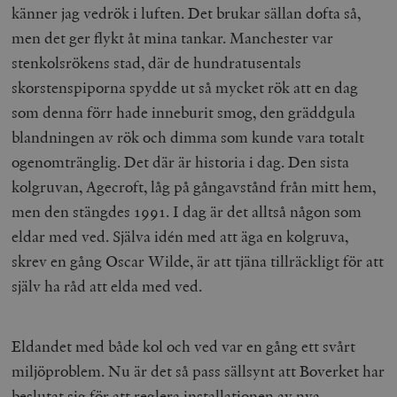
känner jag vedrök i luften. Det brukar sällan dofta så,
men det ger flykt åt mina tankar. Manchester var
stenkolsrökens stad, där de hundratusentals
skorstenspiporna spydde ut så mycket rök att en dag
som denna förr hade inneburit smog, den gräddgula
blandningen av rök och dimma som kunde vara totalt
ogenomtränglig. Det där är historia i dag. Den sista
kolgruvan, Agecroft, låg på gångavstånd från mitt hem,
men den stängdes 1991. I dag är det alltså någon som
eldar med ved. Själva idén med att äga en kolgruva,
skrev en gång Oscar Wilde, är att tjäna tillräckligt för att
själv ha råd att elda med ved.
Eldandet med både kol och ved var en gång ett svårt
miljöproblem. Nu är det så pass sällsynt att Boverket har
beslutat sig för att reglera installationen av nya