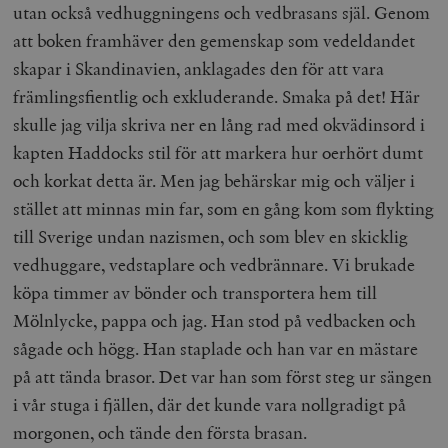
utan också vedhuggningens och vedbrasans själ. Genom
att boken framhäver den gemenskap som vedeldandet
skapar i Skandinavien, anklagades den för att vara
främlingsfientlig och exkluderande. Smaka på det! Här
skulle jag vilja skriva ner en lång rad med okvädinsord i
kapten Haddocks stil för att markera hur oerhört dumt
och korkat detta är. Men jag behärskar mig och väljer i
stället att minnas min far, som en gång kom som flykting
till Sverige undan nazismen, och som blev en skicklig
vedhuggare, vedstaplare och vedbrännare. Vi brukade
köpa timmer av bönder och transportera hem till
Mölnlycke, pappa och jag. Han stod på vedbacken och
sågade och högg. Han staplade och han var en mästare
på att tända brasor. Det var han som först steg ur sängen
i vår stuga i fjällen, där det kunde vara nollgradigt på
morgonen, och tände den första brasan.