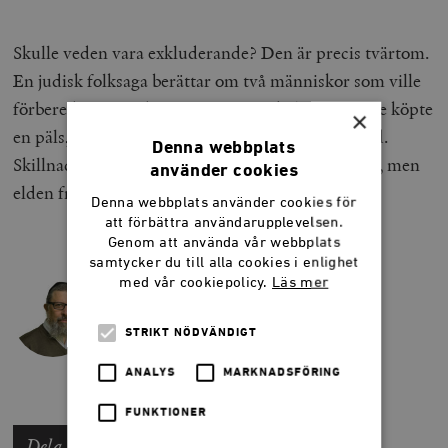
Skulle veden vara exkluderande? Den är precis tvärtom.
En judisk folksaga berättar om två människor som ville
förbereda sig för den stränga vinterkylan. Den ene köpte
×
en päls, för att hålla värmen. Den andre köpte ved.
Denna webbplats
Skillnaden är att pälsen bara värmer en människa, men
använder cookies
elden från veden värmer många.
Denna webbplats använder cookies för
att förbättra användarupplevelsen.
Genom att använda vår webbplats
samtycker du till alla cookies i enlighet
med vår cookiepolicy.
Läs mer
DAN KORN
författare, journalist och folklivsforskare.
STRIKT NÖDVÄNDIGT
ANALYS
MARKNADSFÖRING
FUNKTIONER
Dela artikeln