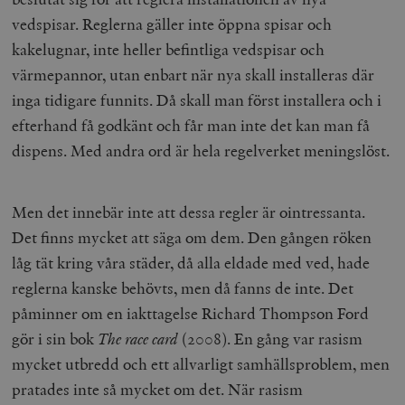
vedspisar. Reglerna gäller inte öppna spisar och
kakelugnar, inte heller befintliga vedspisar och
värmepannor, utan enbart när nya skall installeras där
inga tidigare funnits. Då skall man först installera och i
efterhand få godkänt och får man inte det kan man få
dispens. Med andra ord är hela regelverket meningslöst.
Men det innebär inte att dessa regler är ointressanta.
Det finns mycket att säga om dem. Den gången röken
låg tät kring våra städer, då alla eldade med ved, hade
reglerna kanske behövts, men då fanns de inte. Det
påminner om en iakttagelse Richard Thompson Ford
gör i sin bok
The race card
(2008). En gång var rasism
mycket utbredd och ett allvarligt samhällsproblem, men
pratades inte så mycket om det. När rasism