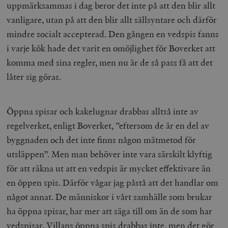
uppmärksammas i dag beror det inte på att den blir allt
vanligare, utan på att den blir allt sällsyntare och därför
mindre socialt accepterad. Den gången en vedspis fanns
i varje kök hade det varit en omöjlighet för Boverket att
komma med sina regler, men nu är de så pass få att det
låter sig göras.
Öppna spisar och kakelugnar drabbas alltså inte av
regelverket, enligt Boverket, ”eftersom de är en del av
byggnaden och det inte finns någon mätmetod för
utsläppen”. Men man behöver inte vara särskilt klyftig
för att räkna ut att en vedspis är mycket effektivare än
en öppen spis. Därför vågar jag påstå att det handlar om
något annat. De människor i vårt samhälle som brukar
ha öppna spisar, har mer att säga till om än de som har
vedspisar. Villans öppna spis drabbas inte, men det gör