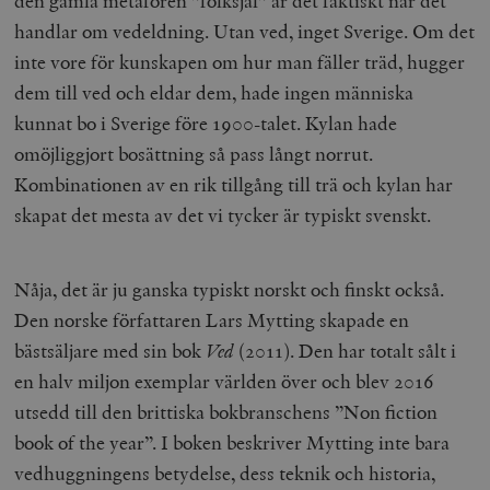
den gamla metaforen ”folksjäl” är det faktiskt när det
handlar om vedeldning. Utan ved, inget Sverige. Om det
inte vore för kunskapen om hur man fäller träd, hugger
dem till ved och eldar dem, hade ingen människa
kunnat bo i Sverige före 1900-talet. Kylan hade
omöjliggjort bosättning så pass långt norrut.
Kombinationen av en rik tillgång till trä och kylan har
skapat det mesta av det vi tycker är typiskt svenskt.
Nåja, det är ju ganska typiskt norskt och finskt också.
Den norske författaren Lars Mytting skapade en
bästsäljare med sin bok
Ved
(2011). Den har totalt sålt i
en halv miljon exemplar världen över och blev 2016
utsedd till den brittiska bokbranschens ”Non fiction
book of the year”. I boken beskriver Mytting inte bara
vedhuggningens betydelse, dess teknik och historia,