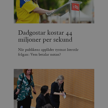
_hjSession_675006
.timbro.se
30
minuter
Dadgostar kostar 44
miljoner per sekund
När publikens applåder tystnat återstår
frågan: Vem betalar notan?