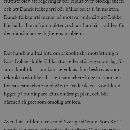
slutsats blev att regeringar bör bildas över blockgränsen
och att Dansk folkeparti bör hållas borta från makten.
Dansk folkeparti menar på motsvarande sätt att Løkke
bör hållas borta från makten, och att han bär skulden för
den danska borgerlighetens problem.
Det handlar alltså inte om sakpolitiska motsättningar.
Lars Løkke skulle få lika stort eller större genomslag för
sin sakpolitik – som kanske enklast kan beskrivas som
teknokratiskt liberal – i ett samarbete högerut som i ett
fortsatt samarbete med Mette Frederiksen. Konflikten
ligger på ett djupare känslomässigt plan, och blir
därmed så gott som omöjlig att lösa.
Även här är likheterna med Sverige slående. Som
SVT
visade i en granskning
förra året röstar Centerpartiet i