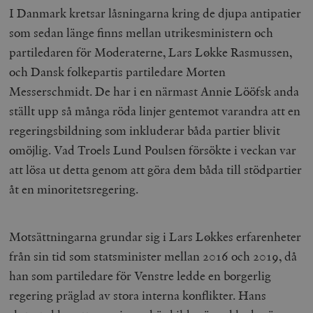
I Danmark kretsar låsningarna kring de djupa antipatier
som sedan länge finns mellan utrikesministern och
partiledaren för Moderaterne, Lars Løkke Rasmussen,
och Dansk folkepartis partiledare Morten
Messerschmidt. De har i en närmast Annie Lööfsk anda
ställt upp så många röda linjer gentemot varandra att en
regeringsbildning som inkluderar båda partier blivit
omöjlig. Vad Troels Lund Poulsen försökte i veckan var
att lösa ut detta genom att göra dem båda till stödpartier
åt en minoritetsregering.
Motsättningarna grundar sig i Lars Løkkes erfarenheter
från sin tid som statsminister mellan 2016 och 2019, då
han som partiledare för Venstre ledde en borgerlig
regering präglad av stora interna konflikter. Hans