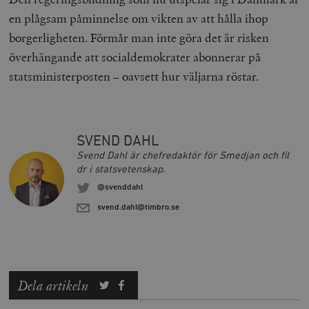
_hjFirstSeen
Hotjar Ltd
en plågsam påminnelse om vikten av att hålla ihop
.timbro.se
m
borgerligheten. Förmår man inte göra det är risken
överhängande att socialdemokrater abonnerar på
statsministerposten – oavsett hur väljarna röstar.
SVEND DAHL
woocommerce_items_in_cart
Automattic
S
Inc.
Svend Dahl är chefredaktör för Smedjan och fil
timbro.se
dr i statsvetenskap.
@svenddahl
svend.dahl@timbro.se
wp_woocommerce_session_[abcdef0123456789]
timbro.se
2
{32}
__cf_bm
Cloudflare
Inc.
m
.myfonts.net
Dela artikeln