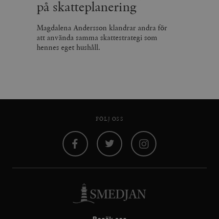
på skatteplanering
Magdalena Andersson klandrar andra för
att använda samma skattestrategi som
hennes eget hushåll.
FÖLJ OSS
Facebook
Twitter
Instagram