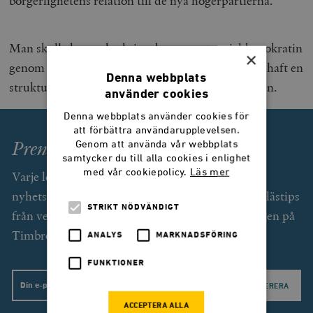
borgerlighetens relation till de nya högerpartierna.
Man skulle kunna beskriva det som att socialdemokratin
×
genom den borgerliga splittringen under lång tid haft en
Denna webbplats
strukturell fördel i de skandinaviska partisystemen.
använder cookies
Denna webbplats använder cookies för
att förbättra användarupplevelsen.
Prenumerera på Smedjan!
Genom att använda vår webbplats
samtycker du till alla cookies i enlighet
med vår cookiepolicy.
Läs mer
Varje lördag får du som prenumerant (gratis) ett
nyhetsbrev med exklusiv text av Svend Dahl och lästips
STRIKT NÖDVÄNDIGT
från veckan som gått. Dessutom unika erbjudanden på
Timbro förlags utgivning.
ANALYS
MARKNADSFÖRING
FUNKTIONER
Email
ACCEPTERA ALLA