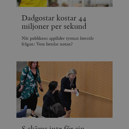
Dadgostar kostar 44
miljoner per sekund
När publikens applåder tystnat återstår
frågan: Vem betalar notan?
S skäms inte för sin