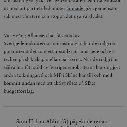
omröstningen gick sverigedemokraten Dan Kareliusson
ut med att partiets ledamöter
ämnade
göra gemensam
sak med vänstern och stoppa det nya vårdvalet.
Varje gång Alliansen har fått stöd av
Sverigedemokraterna i omröstningar, har de rödgröna
porträtterat det som ett utstuderat samarbete och ett
tecken på släktskap mellan partierna. När de rödgröna
själva har fått stöd av Sverigedemokraterna har de gjort
andra tolkningar. S och MP i Skåne har till och med
kommit undan med att aktivt
rösta
på SD:s
budgetförslag.
Som Urban Ahlin (S) påpekade redan i