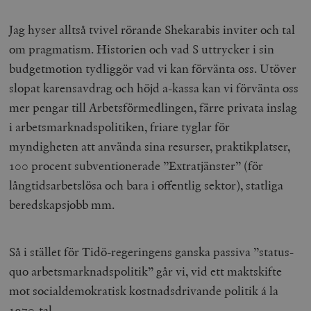
Jag hyser alltså tvivel rörande Shekarabis inviter och tal
om pragmatism. Historien och vad S uttrycker i sin
budgetmotion tydliggör vad vi kan förvänta oss. Utöver
slopat karensavdrag och höjd a-kassa kan vi förvänta oss
mer pengar till Arbetsförmedlingen, färre privata inslag
i arbetsmarknadspolitiken, friare tyglar för
woocommerce_items_in_cart
Automattic
S
Inc.
myndigheten att använda sina resurser, praktikplatser,
timbro.se
100 procent subventionerade ”Extratjänster” (för
långtidsarbetslösa och bara i offentlig sektor), statliga
wp_woocommerce_session_[abcdef0123456789]
timbro.se
2
beredskapsjobb mm.
{32}
__cf_bm
Cloudflare
Inc.
m
.myfonts.net
Så i stället för Tidö-regeringens ganska passiva ”status-
quo arbetsmarknadspolitik” går vi, vid ett maktskifte
mot socialdemokratisk kostnadsdrivande politik á la
1970-tal.