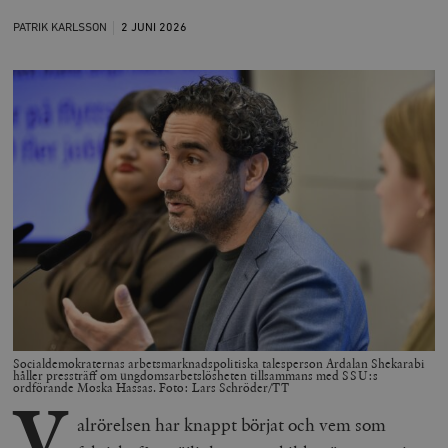
PATRIK KARLSSON
2 JUNI
2026
Socialdemokraternas arbetsmarknadspolitiska talesperson Ardalan Shekarabi
håller pressträff om ungdomsarbetslösheten tillsammans med SSU:s
ordförande Moska Hassas. Foto: Lars Schröder/TT
V
alrörelsen har knappt börjat och vem som