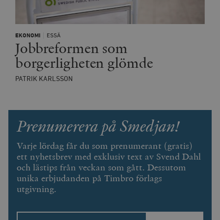
EKONOMI
ESSÄ
Jobbreformen som
borgerligheten glömde
PATRIK KARLSSON
Prenumerera på Smedjan!
Varje lördag får du som prenumerant (gratis)
ett nyhetsbrev med exklusiv text av Svend Dahl
och lästips från veckan som gått. Dessutom
unika erbjudanden på Timbro förlags
utgivning.