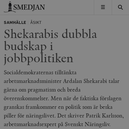
Timbro
MENY
SAMHÄLLE
ÅSIKT
Shekarabis dubbla
budskap i
jobbpolitiken
Socialdemokraternas tilltänkta
arbetsmarknadsminister Ardalan Shekarabi talar
gärna om pragmatism och breda
överenskommelser. Men när de faktiska förslagen
granskas framkommer en politik som är beska
piller för näringslivet. Det skriver Patrik Karlsson,
arbetsmarknadsexpert på Svenskt Näringsliv.