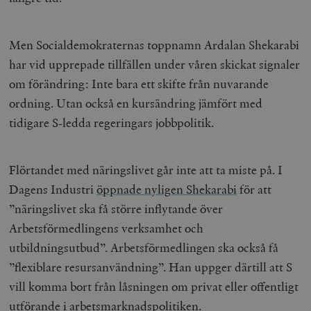
Men Socialdemokraternas toppnamn Ardalan Shekarabi
har vid upprepade tillfällen under våren skickat signaler
om förändring: Inte bara ett skifte från nuvarande
ordning. Utan också en kursändring jämfört med
tidigare S-ledda regeringars jobbpolitik.
Flörtandet med näringslivet går inte att ta miste på. I
Dagens Industri
öppnade nyligen Shekarabi
för att
”näringslivet ska få större inflytande över
Arbetsförmedlingens verksamhet och
utbildningsutbud”. Arbetsförmedlingen ska också få
”flexiblare resursanvändning”. Han uppger därtill att S
vill komma bort från låsningen om privat eller offentligt
utförande i arbetsmarknadspolitiken.