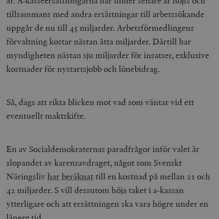
år. A-kasseersättningarna har under senare år höjts och
tillsammans med andra ersättningar till arbetssökande
uppgår de nu till 45 miljarder. Arbetsförmedlingens
förvaltning kostar nästan åtta miljarder. Därtill har
myndigheten nästan sju miljarder för insatser, exklusive
kostnader för nystartsjobb och lönebidrag.
Så, dags att rikta blicken mot vad som väntar vid ett
eventuellt maktskifte.
En av Socialdemokraternas paradfrågor inför valet är
slopandet av karensavdraget, något som Svenskt
Näringsliv
har beräknat
till en kostnad på mellan 21 och
42 miljarder. S vill dessutom höja taket i a-kassan
ytterligare och att ersättningen ska vara högre under en
längre tid.