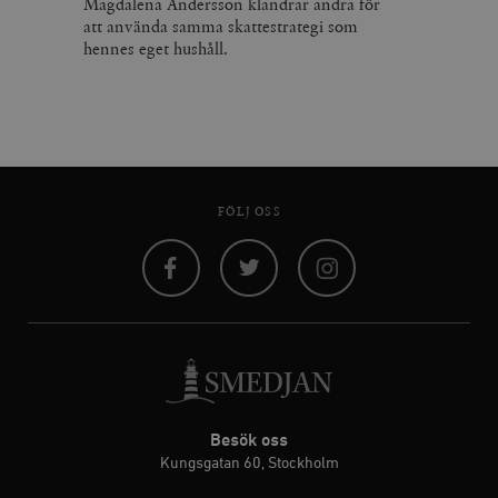
Magdalena Andersson klandrar andra för
att använda samma skattestrategi som
hennes eget hushåll.
FÖLJ OSS
Facebook
Twitter
Instagram
Besök oss
Kungsgatan 60, Stockholm