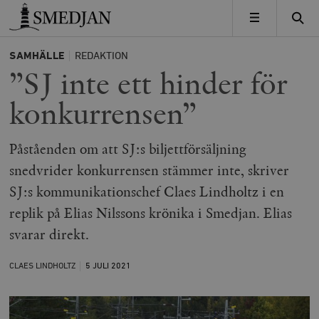
Timbro
MENY
SAMHÄLLE
REDAKTION
”SJ inte ett hinder för
konkurrensen”
Påståenden om att SJ:s biljettförsäljning
snedvrider konkurrensen stämmer inte, skriver
SJ:s kommunikationschef Claes Lindholtz i en
replik på Elias Nilssons krönika i Smedjan. Elias
svarar direkt.
CLAES LINDHOLTZ
5 JULI
2021