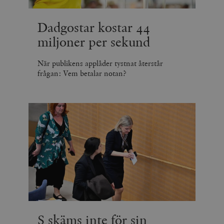
Dadgostar kostar 44
miljoner per sekund
När publikens applåder tystnat återstår
frågan: Vem betalar notan?
S skäms inte för sin