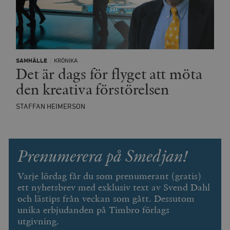
SAMHÄLLE
KRÖNIKA
Det är dags för flyget att möta
Leverantör
Namn
Utgång
B
den kreativa förstörelsen
/ Domän
Leverantör /
Namn
Utgång
Beskrivning
_ga
Google LLC
1 år 1
D
Domän
.timbro.se
månad
a
STAFFAN HEIMERSON
U
YSC
Google LLC
Session
Denna cookie 
e
.youtube.com
av YouTube fö
G
spåra visning
a
inbäddade vi
a
Prenumerera på Smedjan!
u
VISITOR_INFO1_LIVE
Google LLC
6
Denna cookie 
t
.youtube.com
månader
av Youtube fö
g
hålla reda på
k
användarinst
Varje lördag får du som prenumerant (gratis)
i
för Youtube-v
ett nyhetsbrev med exklusiv text av Svend Dahl
w
inbäddade i
a
webbplatser;
och lästips från veckan som gått. Dessutom
s
också avgör
f
unika erbjudanden på Timbro förlags
webbplatsbe
w
använder den
utgivning.
eller gamla 
_gid
Google LLC
1 dag
D