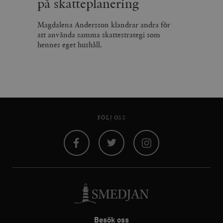
på skatteplanering
Magdalena Andersson klandrar andra för
att använda samma skattestrategi som
hennes eget hushåll.
FÖLJ OSS
Facebook
Twitter
Instagram
Besök oss