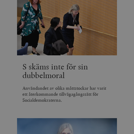
S skäms inte för sin
dubbelmoral
Användandet av olika måttstockar har varit
ett återkommande tillvägagångssätt för
Socialdemokraterna.