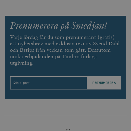
.vimeo.com
Prenumerera på Smedjan!
Varje lördag får du som prenumerant (gratis)
ett nyhetsbrev med exklusiv text av Svend Dahl
och lästips från veckan som gått. Dessutom
unika erbjudanden på Timbro förlags
utgivning.
Leverantör
Namn
Utgång
B
/ Domän
Email
Leverantör /
Namn
Utgång
Beskrivning
_ga
Google LLC
1 år 1
D
Domän
.timbro.se
månad
a
U
YSC
Google LLC
Session
Denna cookie 
e
.youtube.com
av YouTube fö
G
spåra visning
a
inbäddade vi
a
u
VISITOR_INFO1_LIVE
Google LLC
6
Denna cookie 
t
.youtube.com
månader
av Youtube fö
g
hålla reda på
k