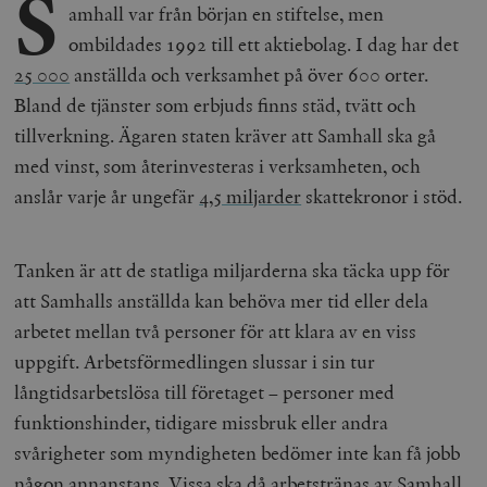
S
amhall var från början en stiftelse, men
ombildades 1992 till ett aktiebolag. I dag har det
25 000
anställda och verksamhet på över 600 orter.
Bland de tjänster som erbjuds finns städ, tvätt och
tillverkning. Ägaren staten kräver att Samhall ska gå
med vinst, som återinvesteras i verksamheten, och
anslår varje år ungefär
4,5 miljarder
skattekronor i stöd.
Tanken är att de statliga miljarderna ska täcka upp för
att Samhalls anställda kan behöva mer tid eller dela
arbetet mellan två personer för att klara av en viss
uppgift. Arbetsförmedlingen slussar i sin tur
långtidsarbetslösa till företaget – personer med
funktionshinder, tidigare missbruk eller andra
svårigheter som myndigheten bedömer inte kan få jobb
någon annanstans. Vissa ska då arbetstränas av Samhall