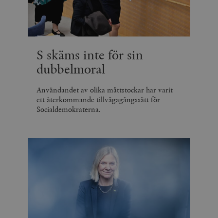
S skäms inte för sin
dubbelmoral
Användandet av olika måttstockar har varit
ett återkommande tillvägagångssätt för
Socialdemokraterna.