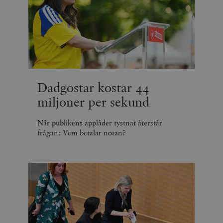
Dadgostar kostar 44
miljoner per sekund
När publikens applåder tystnat återstår
frågan: Vem betalar notan?