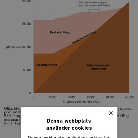
Olika bidrag som staplas på varandra försvagar kopplingen mellan hur mycket
×
pension man tjänat in till och hur mycket pengar man får i plånboken.
Beräkningarna gäller för en ensamstående pensionär med fullt bostadstillägg
och utan tjänstepension.
Denna webbplats
Källa:
Egna beräkningar
använder cookies
Denna webbplats använder cookies för