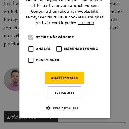
I ord vill regeringen att det ska löna sig att ha arbetat i
att förbättra användarupplevelsen.
ett helt liv. Men i handling gör den alltså tvärtom: inför
Genom att använda vår webbplats
samtycker du till alla cookies i enlighet
bidrag som gör det mindre lönsamt att ha arbetat, och
med vår cookiepolicy.
Läs mer
som staplade på varandra till och med kan leda till att
mer arbete ger mindre pengar i plånboken som
STRIKT NÖDVÄNDIGT
pensionär.
ANALYS
MARKNADSFÖRING
FUNKTIONER
JACOB LUNDBERG
ACCEPTERA ALLA
Doktor i nationalekonomi
AVVISA ALLT
VISA DETALJER
Dela artikeln