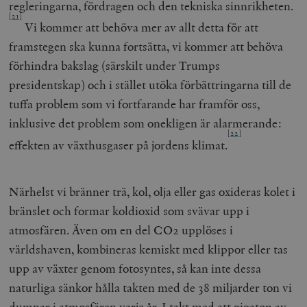
regleringarna, fördragen och den tekniska sinnrikheten.
[21]
Vi kommer att behöva mer av allt detta för att
framstegen ska kunna fortsätta, vi kommer att behöva
förhindra bakslag (särskilt under Trumps
presidentskap) och i stället utöka förbättringarna till de
tuffa problem som vi fortfarande har framför oss,
inklusive det problem som onekligen är alarmerande:
[22]
effekten av växthusgaser på jordens klimat.
Närhelst vi bränner trä, kol, olja eller gas oxideras kolet i
bränslet och formar koldioxid som svävar upp i
atmosfären. Även om en del CO2 upplöses i
världshaven, kombineras kemiskt med klippor eller tas
upp av växter genom fotosyntes, så kan inte dessa
naturliga sänkor hålla takten med de 38 miljarder ton vi
dumpar i atmosfären varje år. I takt med att gigaton av