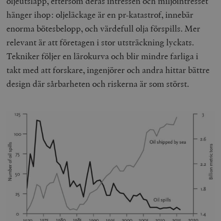
oljeutsläpp, eftersom deras intressen och miljöintresset
b
vuid
Vimeo.com
1 år 1
Dessa kakor 
hänger ihop: oljeläckage är en pr-katastrof, innebär
_hjSessionUser_675006
.timbro.se
1 år
Inc.
månad
av Vimeo-
.vimeo.com
videospelare
enorma bötesbelopp, och värdefull olja förspills. Mer
_hjIncludedInSessionSample_675006
.timbro.se
2
webbplatser.
minuter
relevant är att företagen i stor utsträckning lyckats.
_hjSession_675006
.timbro.se
30
Tekniker följer en lärokurva och blir mindre farliga i
minuter
takt med att forskare, ingenjörer och andra hittar bättre
design där sårbarheten och riskerna är som störst.