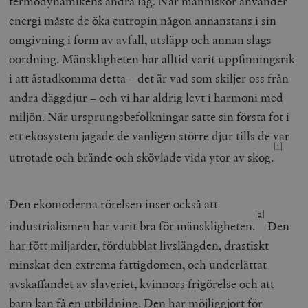
termodynamikens andra lag. När människor använder
energi måste de öka entropin någon annanstans i sin
omgivning i form av avfall, utsläpp och annan slags
oordning. Mänskligheten har alltid varit uppfinningsrik
i att åstadkomma detta – det är vad som skiljer oss från
andra däggdjur – och vi har aldrig levt i harmoni med
miljön. När ursprungsbefolkningar satte sin första fot i
ett ekosystem jagade de vanligen större djur tills de var
[1]
utrotade och brände och skövlade vida ytor av skog.
Den ekomoderna rörelsen inser också att
[2]
industrialismen har varit bra för mänskligheten.
Den
har fött miljarder, fördubblat livslängden, drastiskt
minskat den extrema fattigdomen, och underlättat
avskaffandet av slaveriet, kvinnors frigörelse och att
barn kan få en utbildning. Den har möjliggjort för