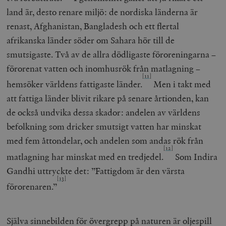
Inc.
m
.vimeo.com
land är, desto renare miljö: de nordiska länderna är
renast, Afghanistan, Bangladesh och ett flertal
afrikanska länder söder om Sahara hör till de
smutsigaste. Två av de allra dödligaste föroreningarna –
förorenat vatten och inomhusrök från matlagning –
[11]
hemsöker världens fattigaste länder.
Men i takt med
att fattiga länder blivit rikare på senare årtionden, kan
de också undvika dessa skador: andelen av världens
befolkning som dricker smutsigt vatten har minskat
med fem åttondelar, och andelen som andas rök från
Leverantör
Namn
Utgång
B
[12]
/ Domän
matlagning har minskat med en tredjedel.
Som Indira
Leverantör /
Namn
Utgång
Beskrivning
_ga
Google LLC
1 år 1
D
Domän
Gandhi uttryckte det: ”Fattigdom är den värsta
.timbro.se
månad
a
U
[13]
YSC
Google LLC
Session
Denna cookie 
förorenaren.”
e
.youtube.com
av YouTube fö
G
spåra visning
a
inbäddade vi
a
u
VISITOR_INFO1_LIVE
Google LLC
6
Denna cookie 
Själva sinnebilden för övergrepp på naturen är oljespill
t
.youtube.com
månader
av Youtube fö
g