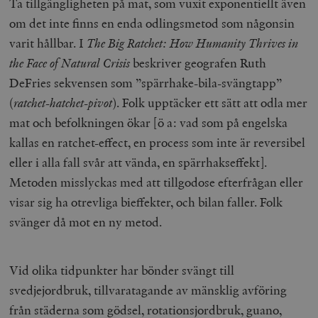
Ta tillgängligheten på mat, som vuxit exponentiellt även
om det inte finns en enda odlingsmetod som någonsin
varit hållbar. I
The Big Ratchet: How Humanity Thrives in
the Face of Natural Crisis
beskriver geografen Ruth
DeFries sekvensen som ”spärrhake-bila-svängtapp”
(
ratchet-hatchet-pivot
). Folk upptäcker ett sätt att odla mer
mat och befolkningen ökar [ö a: vad som på engelska
kallas en ratchet-effect, en process som inte är reversibel
eller i alla fall svår att vända, en spärrhakseffekt].
Metoden misslyckas med att tillgodose efterfrågan eller
visar sig ha otrevliga bieffekter, och bilan faller. Folk
svänger då mot en ny metod.
Vid olika tidpunkter har bönder svängt till
svedjejordbruk, tillvaratagande av mänsklig avföring
från städerna som gödsel, rotationsjordbruk, guano,