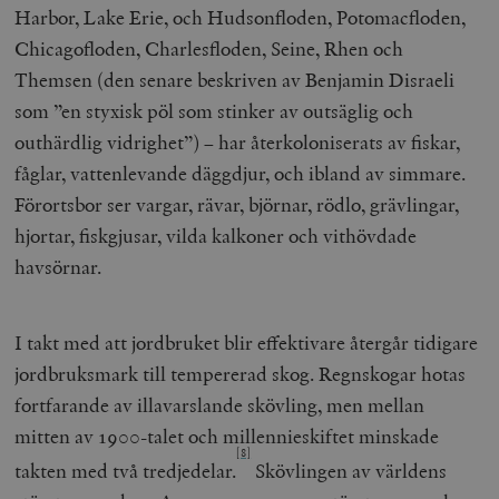
/ Domän
Harbor, Lake Erie, och Hudsonfloden, Potomacfloden,
woocommerce_cart_hash
Automattic
S
Chicagofloden, Charlesfloden, Seine, Rhen och
Inc.
timbro.se
Themsen (den senare beskriven av Benjamin Disraeli
som ”en styxisk pöl som stinker av outsäglig och
outhärdlig vidrighet”) – har återkoloniserats av fiskar,
_hjFirstSeen
Hotjar Ltd
fåglar, vattenlevande däggdjur, och ibland av simmare.
.timbro.se
m
Förortsbor ser vargar, rävar, björnar, rödlo, grävlingar,
hjortar, fiskgjusar, vilda kalkoner och vithövdade
havsörnar.
I takt med att jordbruket blir effektivare återgår tidigare
jordbruksmark till tempererad skog. Regnskogar hotas
woocommerce_items_in_cart
Automattic
S
Inc.
fortfarande av illavarslande skövling, men mellan
timbro.se
mitten av 1900-talet och millennieskiftet minskade
[8]
takten med två tredjedelar.
Skövlingen av världens
wp_woocommerce_session_[abcdef0123456789]
timbro.se
2
{32}