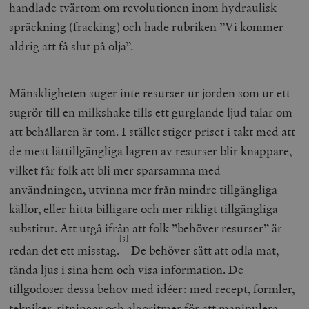
handlade tvärtom om revolutionen inom hydraulisk
spräckning (fracking) och hade rubriken ”Vi kommer
aldrig att få slut på olja”.
Mänskligheten suger inte resurser ur jorden som ur ett
sugrör till en milkshake tills ett gurglande ljud talar om
att behållaren är tom. I stället stiger priset i takt med att
de mest lättillgängliga lagren av resurser blir knappare,
vilket får folk att bli mer sparsamma med
användningen, utvinna mer från mindre tillgängliga
källor, eller hitta billigare och mer rikligt tillgängliga
substitut. Att utgå ifrån att folk ”behöver resurser” är
[5]
redan det ett misstag.
De behöver sätt att odla mat,
tända ljus i sina hem och visa information. De
tillgodoser dessa behov med
idéer
: med recept, formler,
tekniker, ritningar och algoritmer för att manipulera