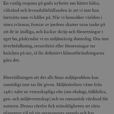
En vanlig respons på goda nyheter om bättre hälsa,
välstånd och levnadsförhållanden är att vi inte kan
fortsätta som vi håller på. När vi hemsöker världen i
stora svärmar, frossar av jordens skatter utan tanke på
att de är ändliga, och kackar skräp och föroreningar i
eget bo, påskyndar vi en miljömässig domedag. Om inte
överbefolkning, resursbrist eller föroreningar tar
knäcken på oss, så lär definitivt klimatförändringarna
göra det.
Föreställningen att det alls
finns
miljöproblem kan
samtidigt inte tas för given. Miljörörelsen växte från
1960-talet ur vetenskapliga rön (om ekologi, folkhälsa,
geo- och miljövetenskap) och en romantisk vördnad för
naturen. Denna rörelse fick mänskligheten att sätta
planetens väl på sin permanenta agenda och har