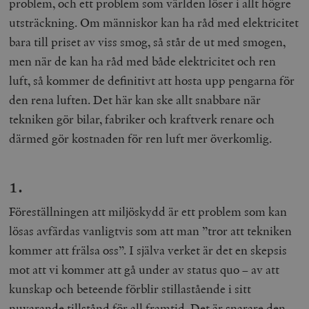
problem, och ett problem som världen löser i allt högre
utsträckning. Om människor kan ha råd med elektricitet
bara till priset av viss smog, så står de ut med smogen,
men när de kan ha råd med både elektricitet och ren
luft, så kommer de definitivt att hosta upp pengarna för
den rena luften. Det här kan ske allt snabbare när
tekniken gör bilar, fabriker och kraftverk renare och
därmed gör kostnaden för ren luft mer överkomlig.
1.
Föreställningen att miljöskydd är ett problem som kan
lösas avfärdas vanligtvis som att man ”tror att tekniken
kommer att frälsa oss”. I själva verket är det en skepsis
mot att vi kommer att gå under av status quo – av att
kunskap och beteende förblir stillastående i sitt
nuvarande tillstånd för all framtid. Det är snarare den