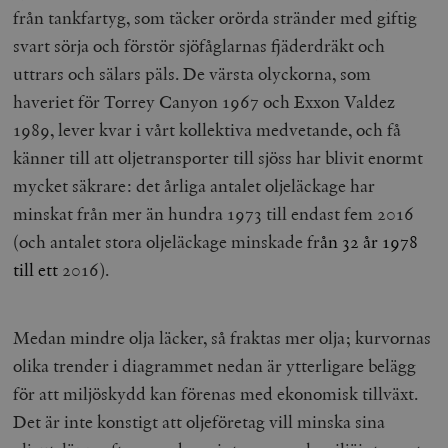
hålla reda på
från tankfartyg, som täcker orörda stränder med giftig
k
användarinst
i
för Youtube-v
svart sörja och förstör sjöfåglarnas fjäderdräkt och
w
inbäddade i
a
webbplatser;
uttrars och sälars päls. De värsta olyckorna, som
s
också avgör
f
webbplatsbe
haveriet för Torrey Canyon 1967 och Exxon Valdez
w
använder den
eller gamla 
1989, lever kvar i vårt kollektiva medvetande, och få
_gid
Google LLC
1 dag
D
av Youtube-
.timbro.se
G
gränssnittet.
känner till att oljetransporter till sjöss har blivit enormt
o
v
mailchimp_landing_site
Mailchimp
28 dagar
mycket säkrare: det årliga antalet oljeläckage har
o
timbro.se
o
minskat från mer än hundra 1973 till endast fem 2016
__cf_bm
Cloudflare
30
Denna cookie
_gat_UA-19195086-1
.timbro.se
54
D
Inc.
minuter
för att skilja
(och antalet stora oljeläckage minskade fr
ån 32 år 1978
sekunder
c
.podbean.com
människor oc
G
Detta är förd
till ett
2016).
m
för webbplat
i
att göra gilti
i
rapporter o
e
användningen
si
deras webbpl
Medan mindre olja läcker, så fraktas mer olja; kurvornas
_
a
_fbp
Meta
3
Används av F
olika trender i diagrammet nedan är ytterligare belägg
s
Platform Inc.
månader
för att lever
p
.timbro.se
serie
för att miljöskydd kan förenas med ekonomisk tillväxt.
t
reklamproduk
såsom realti
Det är inte konstigt att oljeföretag vill minska sina
_ga_YBG49SLCTY
.timbro.se
1 år 1
D
från
månad
G
tredjepartsa