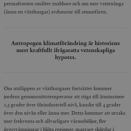
permafrosten smälter snabbare och om mer vattenånga
(ännu en växthusgas) avdunstar till atmosfären.
Antropogen klimatförändring är historiens
mest kraftfullt ifrågasatta vetenskapliga
hypotes.
Om utsläppen av växthusgaser fortsätter kommer
jordens genomsnittstemperatur att stiga till åtminstone
1,5 grader över förindustriell nivå, kanske till 4 grader
över den nivån eller ännu mer. Detta kommer att orsaka
mer frekventa och allvarligare värmeböljor, fler
översvämningar i blöta regioner, magrare skördar i