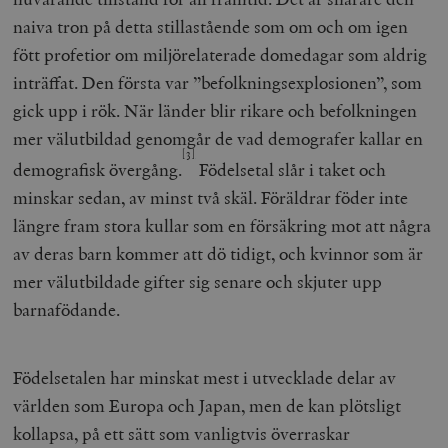
naiva tron på detta stillastående som om och om igen
fött profetior om miljörelaterade domedagar som aldrig
inträffat. Den första var ”befolkningsexplosionen”, som
gick upp i rök. När länder blir rikare och befolkningen
mer välutbildad genomgår de vad demografer kallar en
[3]
demografisk övergång.
Födelsetal slår i taket och
minskar sedan, av minst två skäl. Föräldrar föder inte
längre fram stora kullar som en försäkring mot att några
av deras barn kommer att dö tidigt, och kvinnor som är
mer välutbildade gifter sig senare och skjuter upp
barnafödande.
Födelsetalen har minskat mest i utvecklade delar av
världen som Europa och Japan, men de kan plötsligt
kollapsa, på ett sätt som vanligtvis överraskar