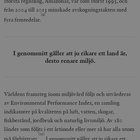
största regnskog, Amazonas, var som störst 1995, och
från 2004 till 2013 minskade avskogningstakten med
__cf_bm
Cloudflare
Inc.
m
[9]
.myfonts.net
fyra femtedelar.
I genomsnitt gäller att ju rikare ett land är,
desto renare miljö.
_hjAbsoluteSessionInProgress
Hotjar Ltd
.timbro.se
m
Världens framsteg inom miljövård följs och utvärderas
av Environmental Performance Index, en samling
indikatorer på kvaliteten på luft, vatten, skogar,
fiskbestånd, jordbruk och naturlig livsmiljö. Av 180
länder som följts i ett årtionde eller mer så har alla utom
[10]
__cf_bm
Cloudflare
två förbättrats.
I genomsnitt gäller att ju rikare ett