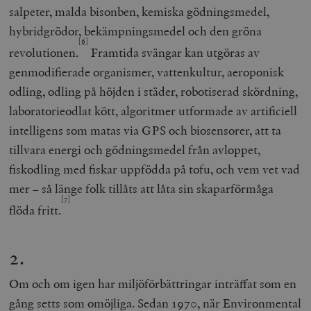
salpeter, malda bisonben, kemiska gödningsmedel,
hybridgrödor, bekämpningsmedel och den gröna
[6]
revolutionen.
Framtida svängar kan utgöras av
genmodifierade organismer, vattenkultur, aeroponisk
odling, odling på höjden i städer, robotiserad skördning,
laboratorieodlat kött, algoritmer utformade av artificiell
intelligens som matas via GPS och biosensorer, att ta
tillvara energi och gödningsmedel från avloppet,
fiskodling med fiskar uppfödda på tofu, och vem vet vad
mer – så länge folk tillåts att låta sin skaparförmåga
[7]
flöda fritt.
2.
Om och om igen har miljöförbättringar inträffat som en
gång setts som omöjliga. Sedan 1970, när Environmental