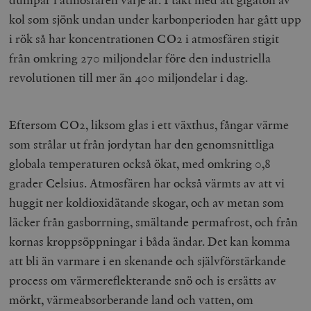
kol som sjönk undan under karbonperioden har gått upp
i rök så har koncentrationen CO2 i atmosfären stigit
från omkring 270 miljondelar före den industriella
revolutionen till mer än 400 miljondelar i dag.
Eftersom CO2, liksom glas i ett växthus, fångar värme
som strålar ut från jordytan har den genomsnittliga
globala temperaturen också ökat, med omkring 0,8
grader Celsius. Atmosfären har också värmts av att vi
huggit ner koldioxidätande skogar, och av metan som
läcker från gasborrning, smältande permafrost, och från
kornas kroppsöppningar i båda ändar. Det kan komma
att bli än varmare i en skenande och självförstärkande
process om värmereflekterande snö och is ersätts av
mörkt, värmeabsorberande land och vatten, om