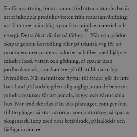
En förutsättning för att kunna förbättra naturvården är
att frånkoppla produktiviteten från resursanvändning:
att få ut mer mänsklig nytta från mindre material och
[16]
energi. Detta ökar värdet på täthet.
När nya grödor
skapas genom korsodling eller på teknisk väg för att
producera mer protein, kalorier och fiber med hjälp av
mindre land, vatten och gödning, så sparar man
jordbruksmark, som kan återgå till att bli naturliga
livsmiljöer. När människor flyttar till städer gör de inte
bara land på landsbygden tillgängligt, utan de behöver
mindre resurser för att pendla, bygga och värma sina
hus. När träd skördas från täta plantager, som ger fem
till tio gånger så stora skördar som naturskog, så sparas
skogsmark, ihop med dess befjädrade, pälsklädda och
fjälliga invånare.