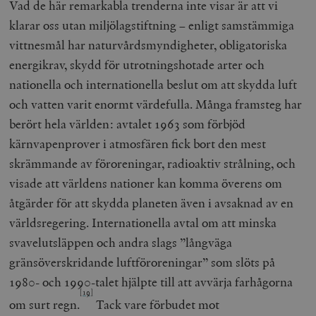
Vad de här remarkabla trenderna inte visar är att vi
klarar oss utan miljölagstiftning – enligt samstämmiga
vittnesmål har naturvårdsmyndigheter, obligatoriska
energikrav, skydd för utrotningshotade arter och
nationella och internationella beslut om att skydda luft
och vatten varit enormt värdefulla.
Många framsteg har
berört hela världen: avtalet 1963 som förbjöd
kärnvapenprover i atmosfären fick bort den mest
skrämmande av föroreningar, radioaktiv strålning, och
visade att världens nationer kan komma överens om
åtgärder för att skydda planeten även i avsaknad av en
världsregering. Internationella avtal om att minska
svavelutsläppen och andra slags ”långväga
gränsöverskridande luftföroreningar” som slöts på
1980- och 1990-talet hjälpte till att avvärja farhågorna
[19]
om surt regn.
Tack vare förbudet mot