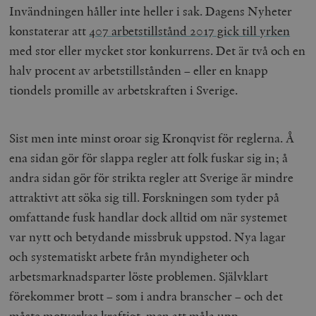
Invändningen håller inte heller i sak. Dagens Nyheter
konstaterar att
407 arbets­tillstånd 2017 gick till yrken
med stor eller mycket stor konkurrens. Det är två och en
halv procent av arbetstillstånden – eller en knapp
tiondels promille av arbetskraften i Sverige.
Sist men inte minst oroar sig Kronqvist för reglerna. Å
ena sidan gör för slappa regler att folk fuskar sig in; å
andra sidan gör för strikta regler att Sverige är mindre
attraktivt att söka sig till. Forskningen som tyder på
omfattande fusk handlar dock alltid om när systemet
var nytt och betydande missbruk uppstod. Nya lagar
och systematiskt arbete från myndigheter och
arbetsmarknadsparter löste problemen. Självklart
förekommer brott – som i andra branscher – och det
måste motverkas kraftigt, men att måla upp