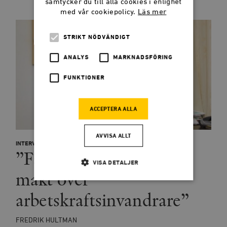
samtycker du till alla cookies i enlighet
med vår cookiepolicy.
Läs mer
STRIKT NÖDVÄNDIGT
ANALYS
MARKNADSFÖRING
FUNKTIONER
ACCEPTERA ALLA
AVVISA ALLT
INTERVJU
”Facket missbrukar sin
VISA DETALJER
makt över
arbetskraftsinvandrare”
Strikt nödvändigt
Analys
Marknadsföring
Funktioner
FREDRIK HULTMAN