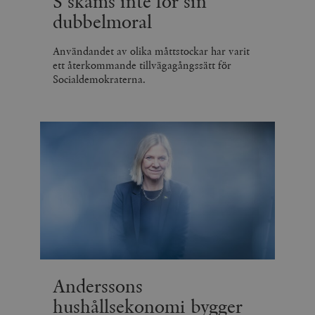
S skäms inte för sin
dubbelmoral
Användandet av olika måttstockar har varit
ett återkommande tillvägagångssätt för
Socialdemokraterna.
Anderssons
hushållsekonomi bygger