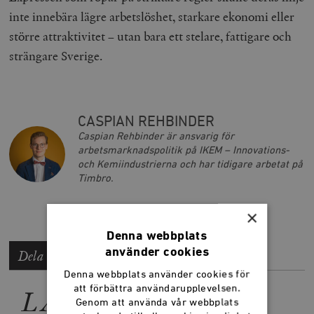
inte innebära lägre arbetslöshet, starkare ekonomi eller
större attraktivitet – utan bara ett stelare, fattigare och
strängare Sverige.
CASPIAN REHBINDER
Caspian Rehbinder är ansvarig för
arbetsmarknadspolitik på IKEM – Innovations-
och Kemiindustrierna och har tidigare arbetat på
Timbro.
×
Denna webbplats
använder cookies
Dela artikeln
Denna webbplats använder cookies för
att förbättra användarupplevelsen.
LÄS MER
Genom att använda vår webbplats