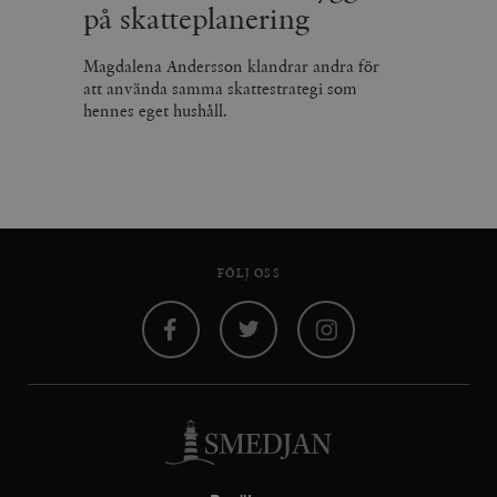
på skatteplanering
Magdalena Andersson klandrar andra för
att använda samma skattestrategi som
hennes eget hushåll.
FÖLJ OSS
Facebook
Twitter
Instagram