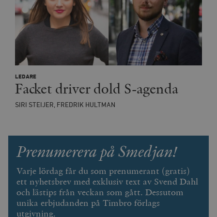
timbro.se
wp_woocommerce_session_[abcdef0123456789]
timbro.se
2
{32}
__cf_bm
Cloudflare
Inc.
m
.myfonts.net
LEDARE
Facket driver dold S-agenda
SIRI STEIJER, FREDRIK HULTMAN
Prenumerera på Smedjan!
_hjAbsoluteSessionInProgress
Hotjar Ltd
Varje lördag får du som prenumerant (gratis)
.timbro.se
m
ett nyhetsbrev med exklusiv text av Svend Dahl
och lästips från veckan som gått. Dessutom
unika erbjudanden på Timbro förlags
utgivning.