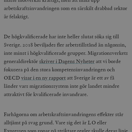
arbetskraftsinvandringen som en särskilt drabbad sektor
är felaktigt.
De högkvalificerade har inte heller slutat söka sig till
Sverige. 2018 beviljades fler arbetstillstånd än någonsin,
inte minst i högkvalificerade grupper. Migrationsverkets
generaldirektör
skriver i Dagens Nyheter
att vi borde
fokusera på den stora kompetensinvandringen och
OECD
visar i en ny rapport
att Sverige är ett av få
länder vars migrationssystem inte gör landet mindre
attraktivt för kvalificerade invandrare.
Farhågorna om arbetskraftsinvandringens effekter står
alltjämt på svag grund. Vare sig det är LO eller
Expressen som ropar på striktare regler skulle deras linje