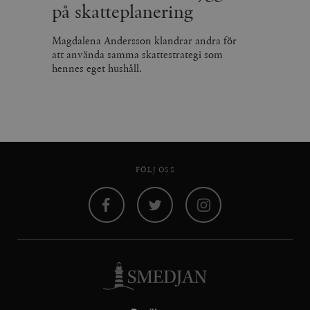
på skatteplanering
Magdalena Andersson klandrar andra för
att använda samma skattestrategi som
hennes eget hushåll.
FÖLJ OSS
Facebook
Twitter
Instagram