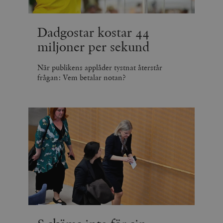
Dadgostar kostar 44
miljoner per sekund
När publikens applåder tystnat återstår
frågan: Vem betalar notan?