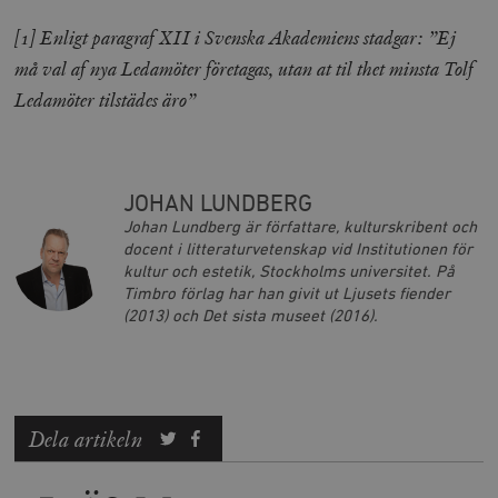
Strikt nödvändiga kakor tillåter
[1]
Enligt paragraf XII i Svenska Akademiens stadgar: ”Ej
kärnwebbplatsfunktioner som användarinloggning
och kontohantering. Webbplatsen kan inte användas
må val af nya Ledamöter företagas, utan at til thet minsta Tolf
ordentligt utan strikt nödvändiga cookies.
Ledamöter tilstädes äro”
Leverantör
Namn
U
/ Domän
woocommerce_cart_hash
Automattic
S
Inc.
timbro.se
JOHAN LUNDBERG
Johan Lundberg är författare, kulturskribent och
docent i litteraturvetenskap vid Institutionen för
_hjFirstSeen
Hotjar Ltd
kultur och estetik, Stockholms universitet. På
.timbro.se
m
Timbro förlag har han givit ut Ljusets fiender
(2013) och Det sista museet (2016).
Dela artikeln
woocommerce_items_in_cart
Automattic
S
Inc.