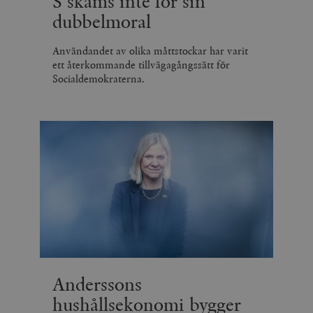
S skäms inte för sin
dubbelmoral
Användandet av olika måttstockar har varit
ett återkommande tillvägagångssätt för
Socialdemokraterna.
Anderssons
hushållsekonomi bygger