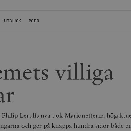
UTBLICK
PODD
emets villiga
ar
är Philip Lerulfs nya bok Marionetterna högaktu
ingarna och ger på knappa hundra sidor både e