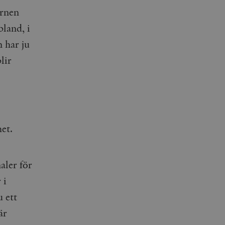
arnen
bland, i
 har ju
lir
et.
aler för
 i
 ett
är