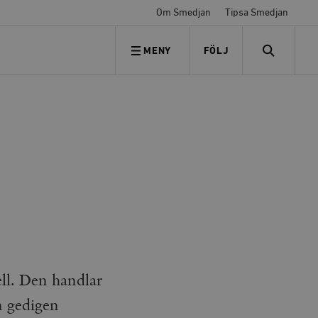
Om Smedjan
Tipsa Smedjan
MENY
FÖLJ
FÖLJ OSS
SEARCH
ell. Den handlar
n gedigen