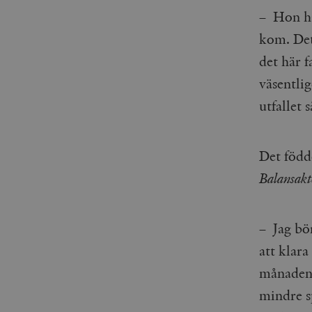
– Hon ha
kom. Det 
det här 
väsentli
utfallet s
Det född
Balansakt
– Jag bö
att klar
månaden.
mindre s