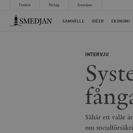
Timbro
Förlag
Smedjan
Timbro
SAMHÄLLE
IDÉER
EKONOMI
INTERVJU
Syst
fång
Såhär ett valår 
om socialförsäkr