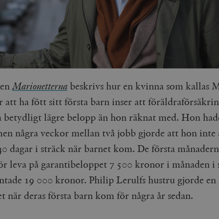
ken
Marionetterna
beskrivs hur en kvinna som kallas 
r att ha fött sitt första barn inser att föräldraförsäkri
å betydligt lägre belopp än hon räknat med. Hon had
 men några veckor mellan två jobb gjorde att hon inte 
240 dagar i sträck när barnet kom. De första månadern
ör leva på garantibeloppet 7 500 kronor i månaden i s
äntade 19 000 kronor. Philip Lerulfs hustru gjorde en
t när deras första barn kom för några år sedan.