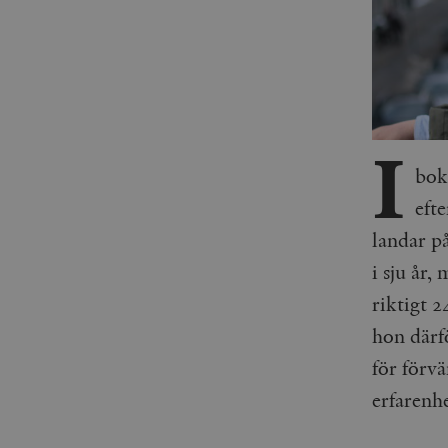
I
bo
efte
landar p
i sju år,
riktigt 
hon därf
för förv
erfarenhe