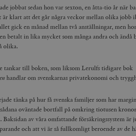
de jobbat sedan hon var sexton, en åtta-tio år när b
är klart att det går några veckor mellan olika jobb i
fallet gick en månad mellan två anställningar, men hon
gen betalt in lika mycket som många andra och ändå b
å olika.
e tankar till boken, som liksom Lerulfs tidigare bok
en
handlar om svenskarnas privatekonomi och tryggh
rjade tänka på hur få svenska familjer som har margin
a sådana oväntade bortfall på omkring tiotusen kronor
 Baksidan av våra omfattande försäkringssystem är ju
parande och att vi är så fullkomligt beroende av de h