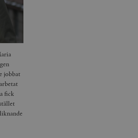
Maria
ngen
e jobbat
arbetat
a fick
tället
 liknande