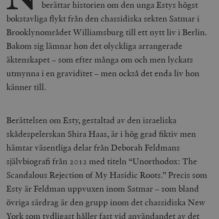
berättar historien om den unga Estys högst
bokstavliga flykt från den chassidiska sekten Satmar i
Brooklynområdet Williamsburg till ett nytt liv i Berlin.
Bakom sig lämnar hon det olyckliga arrangerade
äktenskapet – som efter många om och men lyckats
utmynna i en graviditet – men också det enda liv hon
känner till.
Berättelsen om Esty, gestaltad av den israeliska
skådespelerskan Shira Haas, är i hög grad fiktiv men
hämtar väsentliga delar från Deborah Feldmans
självbiografi från 2012 med titeln “Unorthodox: The
Scandalous Rejection of My Hasidic Roots.” Precis som
Esty är Feldman uppvuxen inom Satmar – som bland
övriga särdrag är den grupp inom det chassidiska New
York som tydligast håller fast vid användandet av det