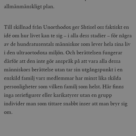
allmänmänskligt plan.
Till skillnad från Unorthodox ger Shtisel oss faktiskt en
idé om hur livet kan te sig – i alla dess stadier – för några
woocommerce_items_in_cart
Automattic
S
av de hundratusentals människor som lever hela sina liv
Inc.
timbro.se
i den ultraortodoxa miljön. Och berättelsen fungerar
därför att den inte gör anspråk på att vara alla dessa
människors berättelse utan tar sin utgångspunkt i en
wp_woocommerce_session_[abcdef0123456789]
timbro.se
2
{32}
enskild familj vars medlemmar har minst lika skilda
__cf_bm
Cloudflare
personligheter som vilken familj som helst. Här finns
Inc.
m
.myfonts.net
inga seriefigurer eller karikatyrer utan en grupp
individer man som tittare snabbt inser att man bryr sig
om.