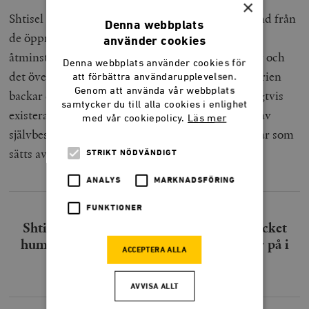
×
Shtisel håller sig genomgående på behörigt avstånd från
Denna webbplats
de öppna politiska konflikter som finns mellan
använder cookies
åtminstone vissa av Israels ultraortodoxa grupper och
Denna webbplats använder cookies för
det övervägande sekulära majoritetssamhället. Serien
att förbättra användarupplevelsen.
Genom att använda vår webbplats
backar dock inte ifrån de spänningar som naturligtvis
samtycker du till alla cookies i enlighet
existerar mellan den enskilda människans behov av
med vår cookiepolicy.
Läs mer
självbestämmande och de förväntningar och ramar som
sätts av den omgivande gruppen.
STRIKT NÖDVÄNDIGT
ANALYS
MARKNADSFÖRING
FUNKTIONER
Shtisel innehåller också förbluffande mycket
humor av det där slaget som vi alla stöter på i
ACCEPTERA ALLA
det verkliga livet
AVVISA ALLT