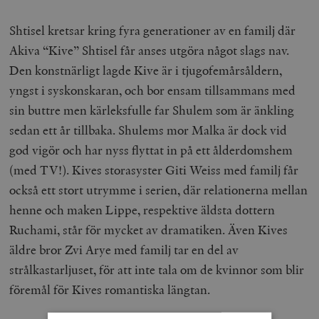
Shtisel kretsar kring fyra generationer av en familj där
Akiva “Kive” Shtisel får anses utgöra något slags nav.
Den konstnärligt lagde Kive är i tjugofemårsåldern,
yngst i syskonskaran, och bor ensam tillsammans med
sin buttre men kärleksfulle far Shulem som är änkling
sedan ett år tillbaka. Shulems mor Malka är dock vid
god vigör och har nyss flyttat in på ett ålderdomshem
(med TV!). Kives storasyster Giti Weiss med familj får
också ett stort utrymme i serien, där relationerna mellan
henne och maken Lippe, respektive äldsta dottern
Ruchami, står för mycket av dramatiken. Även Kives
äldre bror Zvi Arye med familj tar en del av
strålkastarljuset, för att inte tala om de kvinnor som blir
föremål för Kives romantiska längtan.