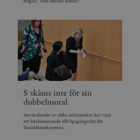
frågan: Vem betalar notan?
S skäms inte för sin
dubbelmoral
Användandet av olika måttstockar har varit
ett återkommande tillvägagångssätt för
Socialdemokraterna.