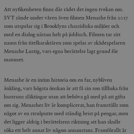
Att nyfikenheten finns där rådet det ingen tvekan om.
SVT sände under våren även filmen Menashe från 2017
som utspelar sig i Brooklyns chassidiska miljöer och
med en dialog nästan helt på jiddisch. Filmen tar sitt
namn från titelkaraktären som spelas av skådespelaren
Menashe Lustig, vars egna berättelse lagt grund för
manuset.
Menashe är en intim historia om en far, nybliven
änkling, vars högsta önskan är att få sin son tillbaka från
hustruns släktingar utan att behöva gå med på att gifta
om sig. Menashes liv är komplicerat, han framställs som
något av en strulputte med ständig brist på pengar, men
det ligger aldrig i berättelsens riktning att han skulle
söka ett helt annat liv någon annanstans. Framförallt är