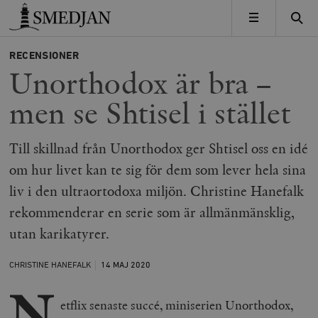
Timbro
MENY
RECENSIONER
Unorthodox är bra –
men se Shtisel i stället
Till skillnad från Unorthodox ger Shtisel oss en idé
om hur livet kan te sig för dem som lever hela sina
liv i den ultraortodoxa miljön. Christine Hanefalk
rekommenderar en serie som är allmänmänsklig,
utan karikatyrer.
CHRISTINE HANEFALK
14 MAJ
2020
N
etflix senaste succé, miniserien Unorthodox,