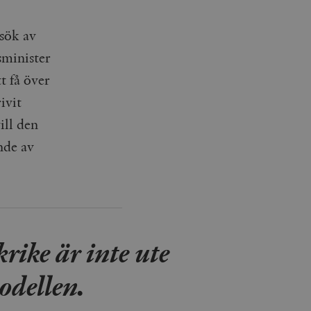
sök av
minister
t få över
ivit
ill den
nde av
rike är inte ute
modellen.