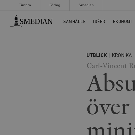
Timbro
Förlag
Smedjan
Timbro
SAMHÄLLE
IDÉER
EKONOMI
UTBLICK
KRÖNIKA
Carl-Vincent R
Absu
över
mini