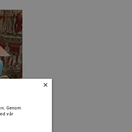
×
sen. Genom
med vår