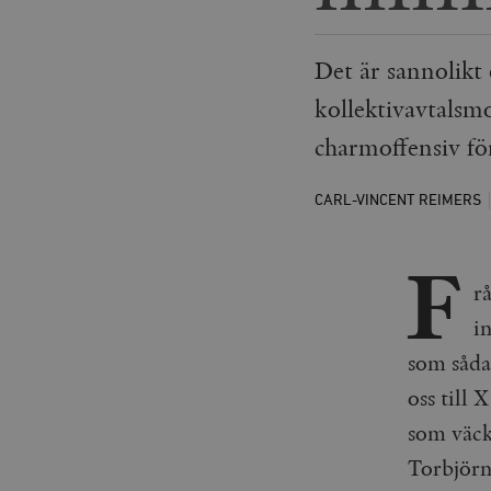
Det är sannolikt
kollektivavtalsm
charmoffensiv för
CARL-VINCENT REIMERS
F
r
i
som såda
oss till 
som väck
Torbjör