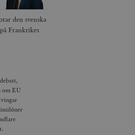
hotar den svenska
opå Frankrikes
debatt,
an om EU
tvingar
nimilöner
andlare
t.