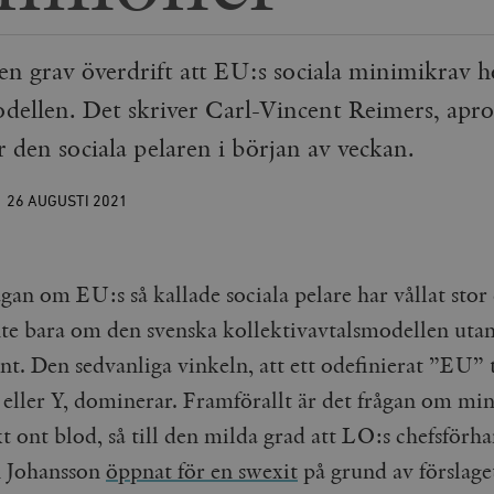
 en grav överdrift att EU:s sociala minimikrav 
odellen. Det skriver Carl-Vincent Reimers, apr
 den sociala pelaren i början av veckan.
26 AUGUSTI
2021
ågan om EU:s så kallade sociala pelare har vållat stor 
nte bara om den svenska kollektivavtalsmodellen ut
nt. Den sedvanliga vinkeln, att ett odefinierat ”EU” 
X eller Y, dominerar. Framförallt är det frågan om mi
t ont blod, så till den milda grad att LO:s chefsförh
n Johansson
öppnat för en swexit
på grund av förslage