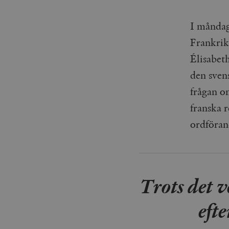
I måndag
Frankrik
Élisabeth
den svens
frågan om
franska 
ordföran
Trots det v
eft