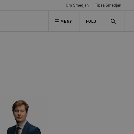
Om Smedjan
Tipsa Smedjan
MENY
FÖLJ
FÖLJ OSS
SEARCH