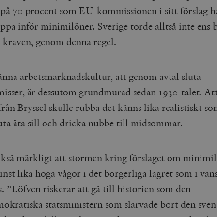
Google LLC
1 dag
Denna cookie ställs in av Google Analytics. Den l
 på 70 procent som EU-kommissionen i sitt förslag ha
Mailchimp
28 dagar
.timbro.se
unikt värde för varje besökt sida och används fö
timbro.se
sidvisningar.
lippa inför minimilöner. Sverige torde alltså inte ens
Cloudflare
30
Denna cookie används för att skilja mellan människor och bot
.timbro.se
54
Detta är en mönstertyps-cookie som har ställts in
Inc.
minuter
för webbplatsen för att göra giltiga rapporter om användnin
p kraven, genom denna regel.
sekunder
mönsterelementet i namnet innehåller det unika i
.podbean.com
kontot eller webbplatsen det hänför sig till. Det 
som används för att begränsa mängden data som 
Meta
3
Används av Facebook för att leverera en serie reklamproduk
webbplatser med hög trafikvolym.
Platform Inc.
månader
från tredjepartsannonsörer
.timbro.se
änna arbetsmarknadskultur, att genom avtal sluta
.timbro.se
1 år 1
Denna cookie används av Google Analytics för at
månad
sessionstillståndet.
Vimeo.com
1 år 1
Dessa kakor används av Vimeo-videospelaren på webbplatse
sser, är dessutom grundmurad sedan 1930-talet. Att
Inc.
månad
.timbro.se
1 år
.vimeo.com
från Bryssel skulle rubba det känns lika realistiskt so
mple_675006
.timbro.se
2
minuter
luta äta sill och dricka nubbe till midsommar.
.timbro.se
30
minuter
ckså märkligt att stormen kring förslaget om minimi
nst lika höga vågor i det borgerliga lägret som i vän
 ”Löfven riskerar att gå till historien som den
mokratiska statsministern som slarvade bort den sven