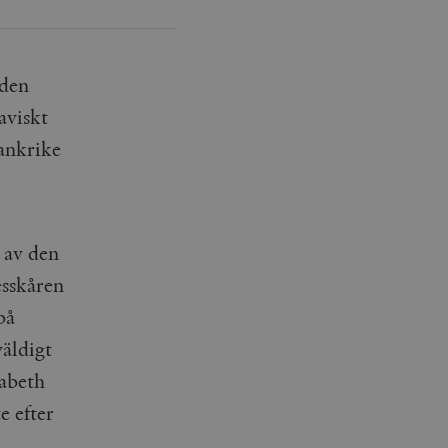
 den
aviskt
ankrike
 av den
esskåren
på
väldigt
sabeth
e efter