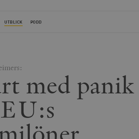
UTBLICK
PODD
eimers:
rt med panik
 EU:s
milöner