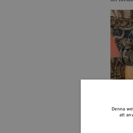
Denna web
att an