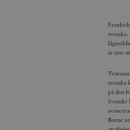
Frankrike
svenska. 
lågmälda
är inte u
Tvärtom 
svenska 
på den fr
Svenskt 
avancera
Borne ut
att förän