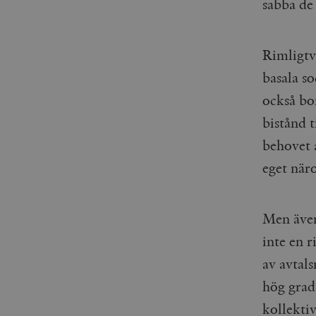
sabba de
woocommerce_items_in_
wp_woocommerce_sessio
Rimligtv
{32}
__cf_bm
basala s
också bo
_hjAbsoluteSessionInPr
bistånd t
behovet a
__cf_bm
eget nä
Men även
Namn
Namn
inte en r
_ga
YSC
av avtal
hög grad 
VISITOR_INFO1_LIVE
kollekti