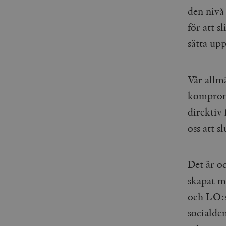
_gid
den nivå
mailchimp_landing_site
för att s
__cf_bm
_gat_UA-19195086-1
sätta up
_fbp
Vår allm
_ga_YBG49SLCTY
vuid
kompromi
_hjSessionUser_675006
direktiv 
_hjIncludedInSessionSa
oss att s
_hjSession_675006
Det är o
skapat mi
och LO:s.
socialde