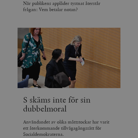
När publikens applåder tystnat återstår
frågan: Vem betalar notan?
S skäms inte för sin
dubbelmoral
Användandet av olika måttstockar har varit
ett återkommande tillvägagångssätt för
Socialdemokraterna.