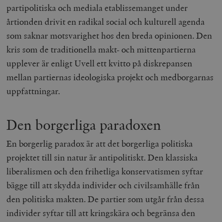
hålla reda på
partipolitiska och mediala etablissemanget under
k
användarinst
i
för Youtube-v
årtionden drivit en radikal social och kulturell agenda
w
inbäddade i
a
webbplatser;
som saknar motsvarighet hos den breda opinionen. Den
s
också avgör
f
webbplatsbe
kris som de traditionella makt- och mittenpartierna
w
använder den
eller gamla 
upplever är enligt Uvell ett kvitto på diskrepansen
_gid
Google LLC
1 dag
D
av Youtube-
.timbro.se
G
gränssnittet.
mellan partiernas ideologiska projekt och medborgarnas
o
v
mailchimp_landing_site
Mailchimp
28 dagar
uppfattningar.
o
timbro.se
o
__cf_bm
Cloudflare
30
Denna cookie
_gat_UA-19195086-1
.timbro.se
54
D
Inc.
minuter
för att skilja
Den borgerliga paradoxen
sekunder
c
.podbean.com
människor oc
G
Detta är förd
m
för webbplat
i
En borgerlig paradox är att det borgerliga politiska
att göra gilti
i
rapporter o
e
projektet till sin natur är antipolitiskt. Den klassiska
användningen
si
deras webbpl
_
liberalismen och den frihetliga konservatismen syftar
a
_fbp
Meta
3
Används av F
s
bägge till att skydda individer och civilsamhälle från
Platform Inc.
månader
för att lever
p
.timbro.se
serie
t
den politiska makten. De partier som utgår från dessa
reklamproduk
såsom realti
_ga_YBG49SLCTY
.timbro.se
1 år 1
D
individer syftar till att kringskära och begränsa den
från
månad
G
tredjepartsa