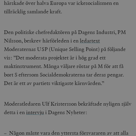
härskade över halva Europa var ickesocialismen en
tillräcklig samlande kraft.
Den politiske chefredaktören på Dagens Industri, PM
Nilsson, beskrev härförleden i en
ledartext
Moderaternas USP (Unique Selling Point) på följande
vis: ”Det moderata projektet är i hög grad ett
maktinstrument. Många väljare röstar på M för att få
bort S eftersom Socialdemokraterna tar deras pengar.
Det är ett av partiets viktigaste kärnvärden.”
Moderatledaren Ulf Kristersson bekräftade nyligen själv
detta i en
intervju
i Dagens Nyheter:
– Någon måste vara den yttersta försvararen av att alla