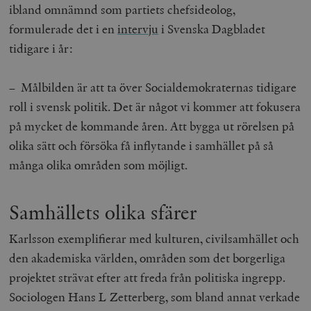
ibland omnämnd som partiets chefsideolog,
/ Domän
formulerade det i en
intervju
i Svenska Dagbladet
woocommerce_cart_hash
Automattic
S
Inc.
tidigare i år:
timbro.se
– Målbilden är att ta över Socialdemokraternas tidigare
_hjFirstSeen
Hotjar Ltd
roll i svensk politik. Det är något vi kommer att fokusera
.timbro.se
m
på mycket de kommande åren. Att bygga ut rörelsen på
olika sätt och försöka få inflytande i samhället på så
många olika områden som möjligt.
Samhällets olika sfärer
woocommerce_items_in_cart
Automattic
S
Karlsson exemplifierar med kulturen, civilsamhället och
Inc.
timbro.se
den akademiska världen, områden som det borgerliga
projektet strävat efter att freda från politiska ingrepp.
Sociologen Hans L Zetterberg, som bland annat verkade
wp_woocommerce_session_[abcdef0123456789]
timbro.se
2
{32}