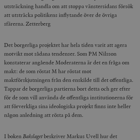
Inc.
m
utsträckning handla om att stoppa vänstersidans försök
.vimeo.com
att utsträcka politikens inflytande över de övriga
sfärerna. Zetterberg
Det borgerliga projektet har hela tiden varit att agera
motvikt mot sådana tendenser. Som PM Nilsson
konstaterar angående Moderaterna är det en fråga om
makt: de som röstat M har röstat mot
maktförskjutningen från den enskilde till det offentliga.
Leverantör
Tappar de borgerliga partierna bort detta och ger efter
Namn
Utgång
B
/ Domän
för de som vill använda de offentliga institutionerna för
Leverantör /
Namn
Utgång
Beskrivning
_ga
Google LLC
1 år 1
D
Domän
att förverkliga sina ideologiska projekt finns inte heller
.timbro.se
månad
a
U
YSC
Google LLC
Session
Denna cookie 
någon anledning att rösta på dem.
e
.youtube.com
av YouTube fö
G
spåra visning
a
inbäddade vi
a
u
VISITOR_INFO1_LIVE
Google LLC
6
Denna cookie 
I boken
Bakslaget
beskriver Markus Uvell hur det
t
.youtube.com
månader
av Youtube fö
g