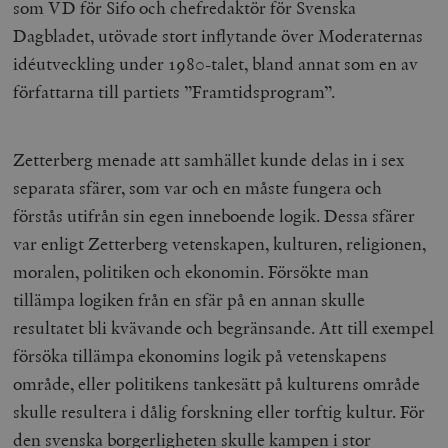
som VD för Sifo och chefredaktör för Svenska
__cf_bm
Cloudflare
Dagbladet, utövade stort inflytande över Moderaternas
Inc.
m
.myfonts.net
idéutveckling under 1980-talet, bland annat som en av
författarna till partiets ”Framtidsprogram”.
Zetterberg menade att samhället kunde delas in i sex
separata sfärer, som var och en måste fungera och
förstås utifrån sin egen inneboende logik. Dessa sfärer
var enligt Zetterberg vetenskapen, kulturen, religionen,
_hjAbsoluteSessionInProgress
Hotjar Ltd
.timbro.se
m
moralen, politiken och ekonomin. Försökte man
tillämpa logiken från en sfär på en annan skulle
resultatet bli kvävande och begränsande. Att till exempel
försöka tillämpa ekonomins logik på vetenskapens
område, eller politikens tankesätt på kulturens område
skulle resultera i dålig forskning eller torftig kultur. För
den svenska borgerligheten skulle kampen i stor
__cf_bm
Cloudflare