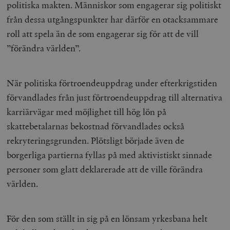
b
politiska makten. Människor som engagerar sig politiskt
vuid
Vimeo.com
1 år 1
Dessa kakor 
från dessa utgångspunkter har därför en otacksammare
_hjSessionUser_675006
.timbro.se
1 år
Inc.
månad
av Vimeo-
.vimeo.com
videospelare
roll att spela än de som engagerar sig för att de vill
_hjIncludedInSessionSample_675006
.timbro.se
2
webbplatser.
minuter
”förändra världen”.
_hjSession_675006
.timbro.se
30
minuter
När politiska förtroendeuppdrag under efterkrigstiden
förvandlades från just förtroendeuppdrag till alternativa
karriärvägar med möjlighet till hög lön på
skattebetalarnas bekostnad förvandlades också
rekryteringsgrunden. Plötsligt började även de
borgerliga partierna fyllas på med aktivistiskt sinnade
personer som glatt deklarerade att de ville förändra
världen.
För den som ställt in sig på en lönsam yrkesbana helt