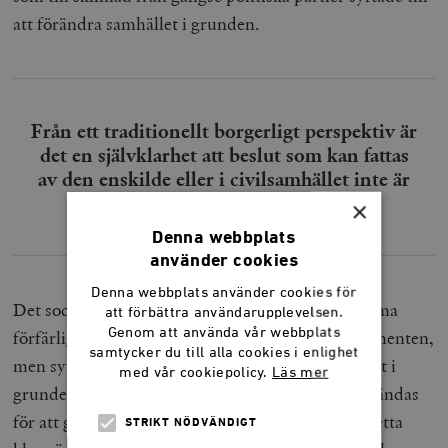
att förändra samhället i grunden.
Från ett traditionellt borgerligt perspektiv är
det en självklarhet att beslut som kan fattas
av den enskilde eller i civilsamhället inte är
en fråga för myndigheterna.
×
Denna webbplats
använder cookies
Denna webbplats använder cookies för
Det socialdemokratiska projektet var inte av samma
att förbättra användarupplevelsen.
Genom att använda vår webbplats
förfärliga natur som de totalitära samhällsexperimenten,
samtycker du till alla cookies i enlighet
men syftade likväl till en omstöpning av samhället i
med vår cookiepolicy.
Läs mer
grunden. Staten och dess institutioner skulle användas
för att genomdriva denna samhällsförändring. Detta
STRIKT NÖDVÄNDIGT