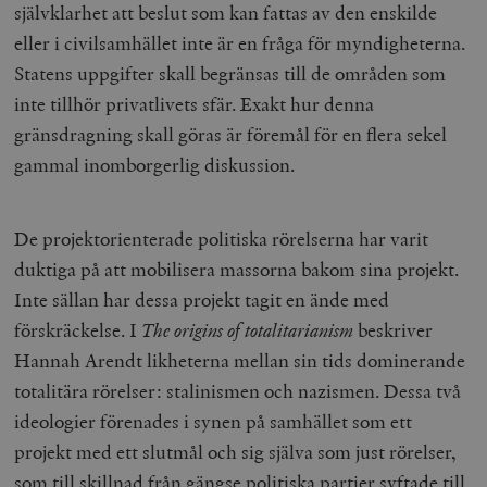
självklarhet att beslut som kan fattas av den enskilde
eller i civilsamhället inte är en fråga för myndigheterna.
Statens uppgifter skall begränsas till de områden som
inte tillhör privatlivets sfär. Exakt hur denna
gränsdragning skall göras är föremål för en flera sekel
gammal inomborgerlig diskussion.
De projektorienterade politiska rörelserna har varit
duktiga på att mobilisera massorna bakom sina projekt.
Inte sällan har dessa projekt tagit en ände med
förskräckelse. I
The origins of totalitarianism
beskriver
Hannah Arendt likheterna mellan sin tids dominerande
totalitära rörelser: stalinismen och nazismen. Dessa två
ideologier förenades i synen på samhället som ett
projekt med ett slutmål och sig själva som just rörelser,
som till skillnad från gängse politiska partier syftade till