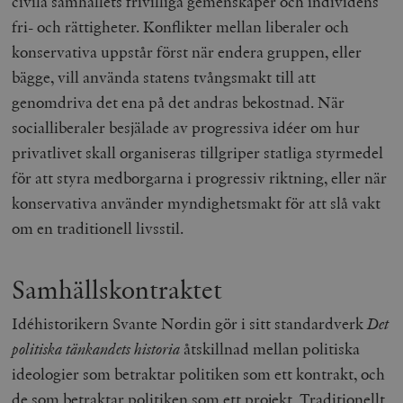
civila samhällets frivilliga gemenskaper och individens
fri- och rättigheter. Konflikter mellan liberaler och
konservativa uppstår först när endera gruppen, eller
bägge, vill använda statens tvångsmakt till att
genomdriva det ena på det andras bekostnad. När
socialliberaler besjälade av progressiva idéer om hur
privatlivet skall organiseras tillgriper statliga styrmedel
för att styra medborgarna i progressiv riktning, eller när
konservativa använder myndighetsmakt för att slå vakt
om en traditionell livsstil.
Samhällskontraktet
Idéhistorikern Svante Nordin gör i sitt standardverk
Det
politiska tänkandets historia
åtskillnad mellan politiska
ideologier som betraktar politiken som ett kontrakt, och
de som betraktar politiken som ett projekt. Traditionellt