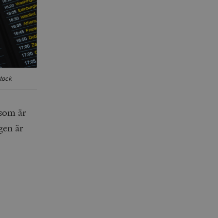
stock
 som är
gen är