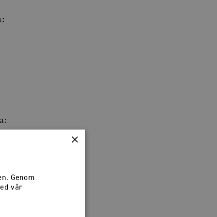
a:
a:
×
sen. Genom
med vår
ig drift