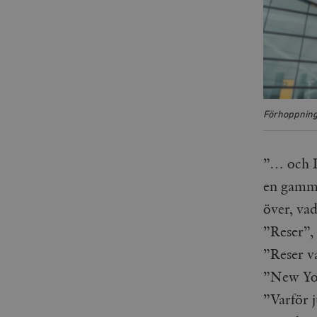
Förhoppnings
”… och Da
en gamma
över, vad
”Reser”,
”Reser v
”New Yo
”Varför 