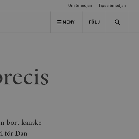
Om Smedjan
Tipsa Smedjan
MENY
FÖLJ
FÖLJ OSS
SEARCH
recis
tan bort kanske
ti för Dan