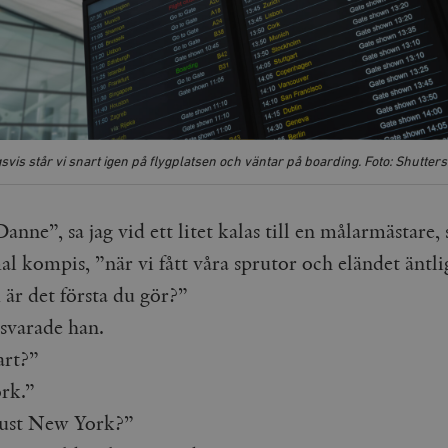
vis står vi snart igen på flygplatsen och väntar på boarding. Foto: Shutter
nne”, sa jag vid ett litet kalas till en målarmästare,
l kompis, ”när vi fått våra sprutor och eländet äntli
 är det första du gör?”
 svarade han.
art?”
rk.”
just New York?”