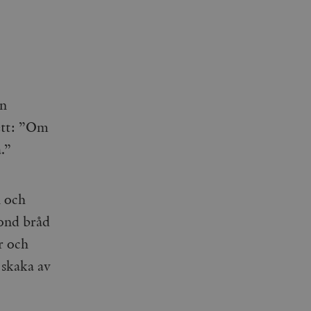
en
ett: ”Om
.”
n och
 ond bråd
r och
 skaka av