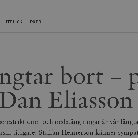
UTBLICK
PODD
ngtar bort – p
Dan Eliasson
eserestriktioner och nedstängningar är vår läng
nsin tidigare. Staffan Heimerson känner sympa