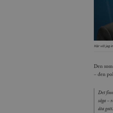
_gid
mailchimp_landing_site
__cf_bm
_gat_UA-19195086-1
_fbp
_ga_YBG49SLCTY
vuid
Här vill jag 
_hjSessionUser_675006
_hjIncludedInSessionSa
Den som 
_hjSession_675006
– den po
Det finn
säga – r
äta got