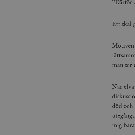
”Därför a
Ett skäl 
Motiven 
lättsam
man ser u
När elva
diskussi
död och 
utegångsf
mig bara 