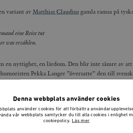
 en variant av
Matthias Claudius
gamla ramsa på tysk
mand eine Reise tut
 er was erzählen.
m en nyttighet, en lärdom. Den blir inte sämre av att
lshumoristen Pekka Langer ”översatte” den till svensk
on gör en resa, tut
Denna webbplats använder cookies
 blott till Sälen
.
bplats använder cookies för att förbättra användarupplevel
vända vår webbplats samtycker du till alla cookies i enlighet 
cookiepolicy.
Läs mer
törre skäl än kunskap är, tror jag, en nedärvd, mänskl