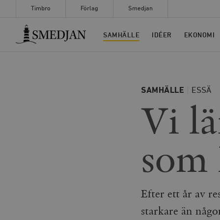
Timbro
Förlag
Smedjan
Timbro
SAMHÄLLE
IDÉER
EKONOMI
SAMHÄLLE
ESSÄ
Vi lä
som 
Efter ett år av r
starkare än någo