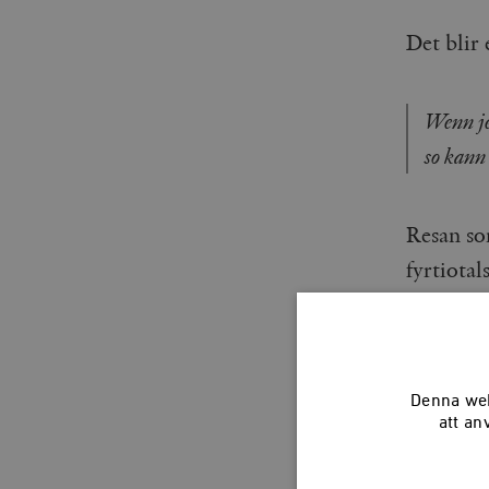
Det blir
Wenn je
so kann
Resan so
fyrtiota
När någ
om också
Denna web
att an
Men ett s