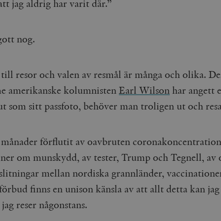
tt jag aldrig har varit där.”
gott nog.
till resor och valen av resmål är många och olika. D
me amerikanske kolumnisten
Earl Wilson
har angett 
t som sitt passfoto, behöver man troligen ut och resa
 månader förflutit av oavbruten coronakoncentratio
oner om munskydd, av tester, Trump och Tegnell, av
slitningar mellan nordiska grannländer, vaccinatione
örbud finns en unison känsla av att allt detta kan jag
jag reser någonstans.