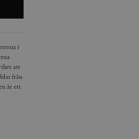
eterna i
erna
ihet att
ddas från
en är ett