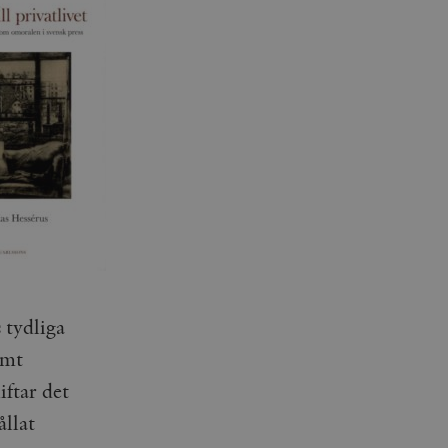
 tydliga
amt
ftar det
ållat