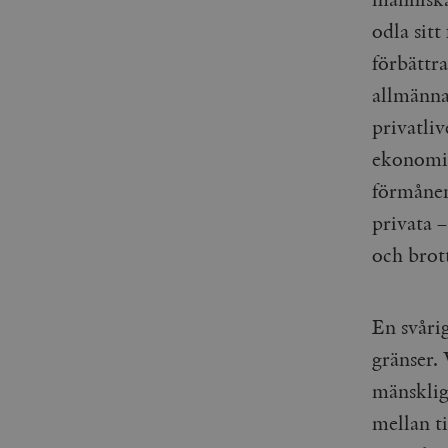
odla sitt
förbättra
allmänna
privatli
ekonomi 
förmånen
privata –
och brott
En svårig
gränser.
mänsklig
mellan t