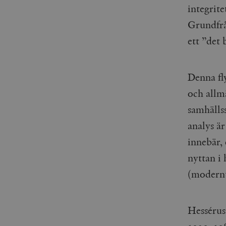
woocommerce_items_in_
integrite
Grundfrå
wp_woocommerce_sessio
{32}
ett ”det 
__cf_bm
Denna fl
_hjAbsoluteSessionInPr
och allm
samhälls
__cf_bm
analys ä
innebär, 
nyttan i 
Namn
Namn
(modernt)
_ga
YSC
VISITOR_INFO1_LIVE
Hessérus