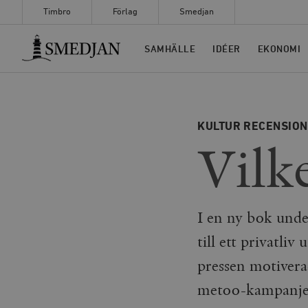
Timbro
Förlag
Smedjan
Timbro
SAMHÄLLE
IDÉER
EKONOMI
KULTUR
RECENSIO
Vilke
I en ny bok unde
till ett privatli
pressen motiverad
metoo-kampanjen 