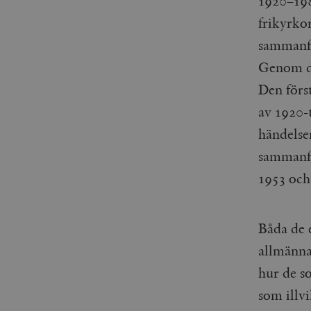
1920–198
_gid
mailchimp_landing_site
frikyrko
sammanfa
__cf_bm
_gat_UA-19195086-1
Genom des
_fbp
Den förs
av 1920-
_ga_YBG49SLCTY
vuid
händelse
_hjSessionUser_675006
sammanfö
_hjIncludedInSessionSa
1953 och
_hjSession_675006
Båda de 
allmänna
hur de s
som illv