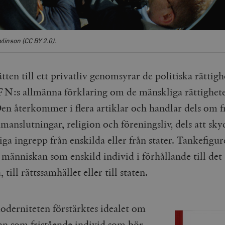
linson (CC BY 2.0).
ätten till ett privatliv genomsyrar de politiska rättigh
FN:s allmänna förklaring om de mänskliga rättighet
en återkommer i flera artiklar och handlar dels om fr
manslutningar, religion och föreningsliv, dels att sky
ga ingrepp från enskilda eller från stater. Tankefigur
 människan som enskild individ i förhållande till det
 till rättssamhället eller till staten.
derniteten förstärktes idealet om
n som fristående individ som bör