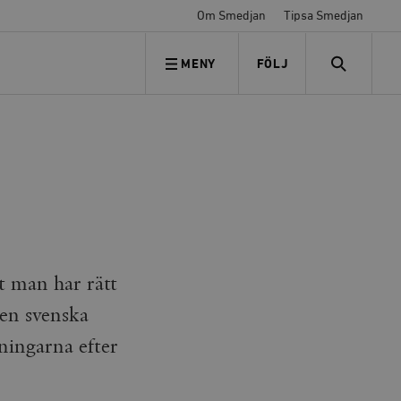
Om Smedjan
Tipsa Smedjan
MENY
FÖLJ
FÖLJ OSS
SEARCH
t man har rätt
den svenska
yningarna efter