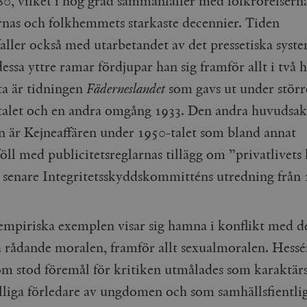
0, vilket i hög grad sammanfaller med folkrörelserna
Google LLC
1 dag
Denna cookie ställs in av Google Analytics. Den l
Mailchimp
28 dagar
rnas och folkhemmets starkaste decennier. Tiden
.timbro.se
unikt värde för varje besökt sida och används fö
timbro.se
sidvisningar.
ller också med utarbetandet av det pressetiska syste
Cloudflare
30
Denna cookie används för att skilja mellan människor och bot
.timbro.se
54
Detta är en mönstertyps-cookie som har ställts in
Inc.
minuter
för webbplatsen för att göra giltiga rapporter om användnin
sekunder
mönsterelementet i namnet innehåller det unika i
.podbean.com
sa yttre ramar fördjupar han sig framför allt i två h
kontot eller webbplatsen det hänför sig till. Det 
som används för att begränsa mängden data som 
Meta
3
Används av Facebook för att leverera en serie reklamproduk
ta är tidningen
Fäderneslandet
som gavs ut under störr
webbplatser med hög trafikvolym.
Platform Inc.
månader
från tredjepartsannonsörer
.timbro.se
talet och en andra omgång 1933. Den andra huvudsak
.timbro.se
1 år 1
Denna cookie används av Google Analytics för at
månad
sessionstillståndet.
Vimeo.com
1 år 1
Dessa kakor används av Vimeo-videospelaren på webbplatse
n är Kejneaffären under 1950-talet som bland annat
Inc.
månad
.timbro.se
1 år
.vimeo.com
ll med publicitetsreglarnas tillägg om ”privatlivets
mple_675006
.timbro.se
2
minuter
 senare Integritetsskyddskommitténs utredning från 
.timbro.se
30
minuter
empiriska exemplen visar sig hamna i konflikt med d
 rådande moralen, framför allt sexualmoralen. Hessér
om stod föremål för kritiken utmålades som karaktärs
illiga förledare av ungdomen och som samhällsfientlig