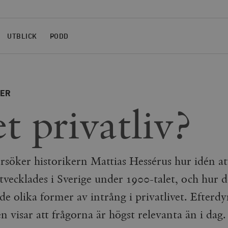
UTBLICK
PODD
NER
t privatliv?
rsöker historikern Mattias Hessérus hur idén at
v utvecklades i Sverige under 1900-talet, och hur 
e olika former av intrång i privatlivet. Efterd
visar att frågorna är högst relevanta än i dag.