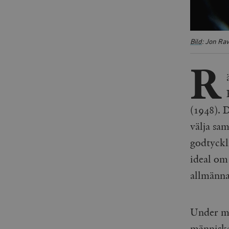
Bild
: Jon Raw
R
(1948). D
välja sam
godtyckli
ideal om
allmänna,
Under mo
människa