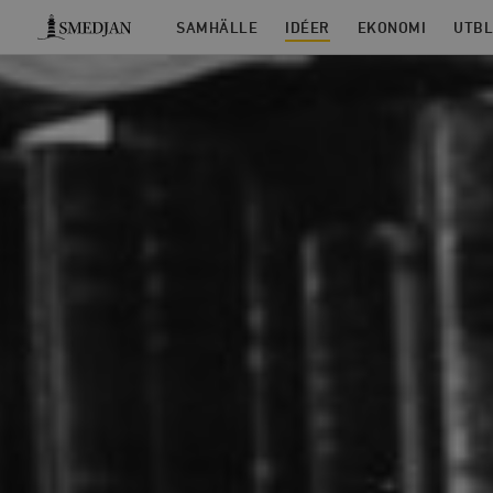
Timbro
SAMHÄLLE
IDÉER
EKONOMI
UTBL