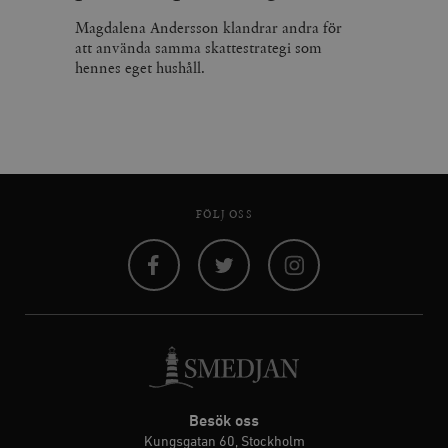
Magdalena Andersson klandrar andra för
att använda samma skattestrategi som
hennes eget hushåll.
FÖLJ OSS
Facebook
Twitter
Instagram
Besök oss
Kungsgatan 60, Stockholm