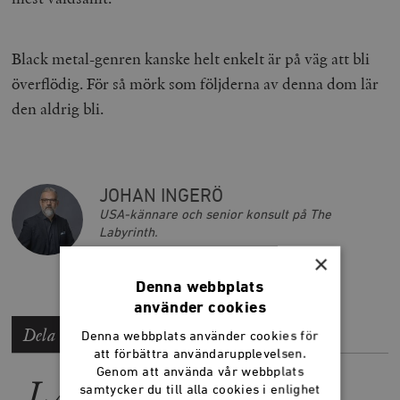
Black metal-genren kanske helt enkelt är på väg att bli
överflödig. För så mörk som följderna av denna dom lär
den aldrig bli.
JOHAN INGERÖ
USA-kännare och senior konsult på The
Labyrinth.
×
Denna webbplats
använder cookies
Dela artikeln
Denna webbplats använder cookies för
att förbättra användarupplevelsen.
Genom att använda vår webbplats
LÄS MER
samtycker du till alla cookies i enlighet