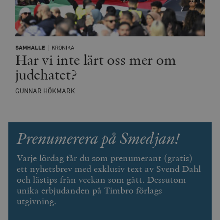
wp_woocommerce_session_[abcdef0123456789]
timbro.se
2
{32}
SAMHÄLLE
KRÖNIKA
Har vi inte lärt oss mer om
__cf_bm
Cloudflare
Inc.
m
.myfonts.net
judehatet?
GUNNAR HÖKMARK
Prenumerera på Smedjan!
Varje lördag får du som prenumerant (gratis)
_hjAbsoluteSessionInProgress
Hotjar Ltd
.timbro.se
m
ett nyhetsbrev med exklusiv text av Svend Dahl
och lästips från veckan som gått. Dessutom
unika erbjudanden på Timbro förlags
utgivning.