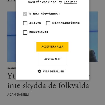
med vår cookiepolicy.
Läs mer
STRIKT NÖDVÄNDIGT
ANALYS
MARKNADSFÖRING
FUNKTIONER
ACCEPTERA ALLA
AVVISA ALLT
SAMHÄLLE
ÅSIKT
VISA DETALJER
Yttrandefriheten förmår
inte skydda de folkvalda
Strikt nödvändigt
Analys
ADAM DANIELI
Marknadsföring
Funktioner
Strikt nödvändiga kakor tillåter