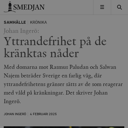
Timbro
MENY
SAMHÄLLE
KRÖNIKA
Johan Ingerö:
Yttrandefrihet på de
kränktas nåder
Med domarna mot Rasmus Paludan och Salwan
Najem beträder Sverige en farlig väg, där
yttrandefrihetens gränser sätts av de som reagerar
med våld på kränkningar. Det skriver Johan
Ingerö.
JOHAN INGERÖ
4 FEBRUARI
2025