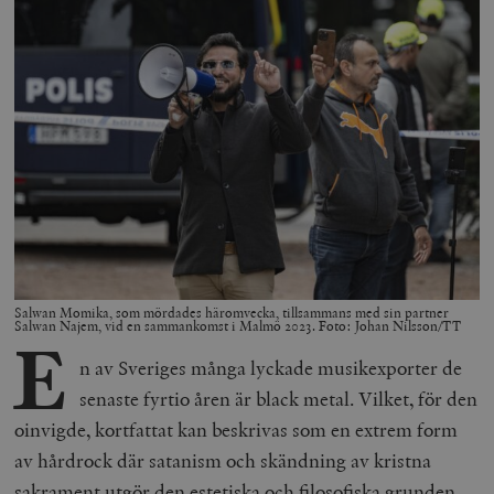
Salwan Momika, som mördades häromvecka, tillsammans med sin partner
Salwan Najem, vid en sammankomst i Malmö 2023. Foto: Johan Nilsson/TT
E
n av Sveriges många lyckade musikexporter de
senaste fyrtio åren är black metal. Vilket, för den
oinvigde, kortfattat kan beskrivas som en extrem form
av hårdrock där satanism och skändning av kristna
sakrament utgör den estetiska och filosofiska grunden.