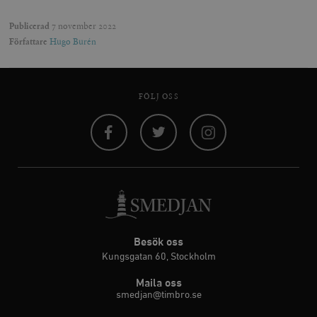
Publicerad
7 november 2022
Författare
Hugo Burén
FÖLJ OSS
Facebook
Twitter
Instagram
Besök oss
Kungsgatan 60, Stockholm
Maila oss
smedjan@timbro.se