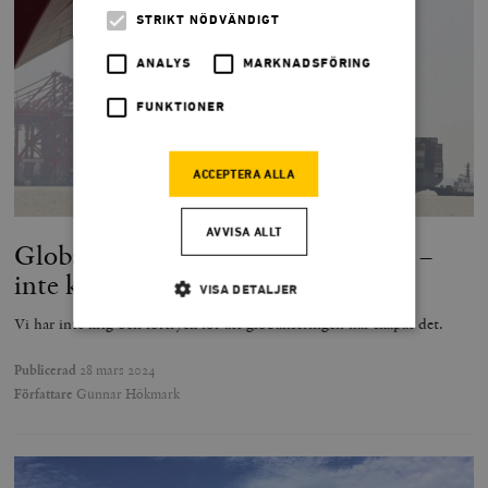
STRIKT NÖDVÄNDIGT
ANALYS
MARKNADSFÖRING
FUNKTIONER
ACCEPTERA ALLA
AVVISA ALLT
Globaliseringen skapar möjligheter –
inte krig
VISA DETALJER
Vi har inte krig och förtryck för att globaliseringen har skapat det.
Publicerad
28 mars 2024
Strikt nödvändigt
Analys
Författare
Gunnar Hökmark
Marknadsföring
Funktioner
Strikt nödvändiga kakor tillåter
kärnwebbplatsfunktioner som användarinloggning
och kontohantering. Webbplatsen kan inte användas