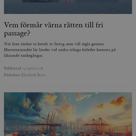
Vem förmår värna rätten till fri
passage?
När Iran tänker ta betalt av fartyg som vill segla genom
Hormuzsundet lär länder vid andra trånga farleder komma på
liknande tankegångar.
Publicerad
14 april 2026
Författare
Elisabeth Braw