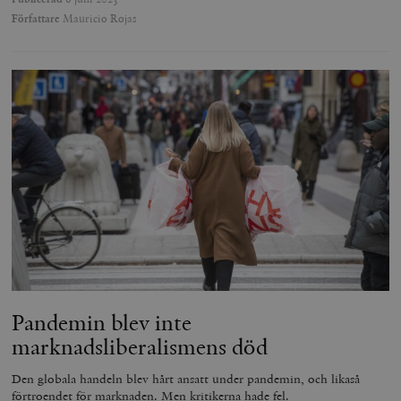
såsom realti
Författare
Mauricio Rojas
_ga_YBG49SLCTY
.timbro.se
1 år 1
D
från
månad
G
tredjepartsa
b
vuid
Vimeo.com
1 år 1
Dessa kakor 
_hjSessionUser_675006
.timbro.se
1 år
Inc.
månad
av Vimeo-
.vimeo.com
videospelare
_hjIncludedInSessionSample_675006
.timbro.se
2
webbplatser.
minuter
_hjSession_675006
.timbro.se
30
minuter
Pandemin blev inte
marknadsliberalismens död
Den globala handeln blev hårt ansatt under pandemin, och likaså
förtroendet för marknaden. Men kritikerna hade fel.