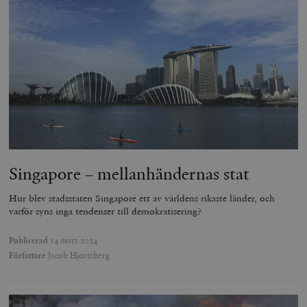
ordentligt utan strikt nödvändiga cookies.
Leverantör
Namn
U
/ Domän
woocommerce_cart_hash
Automattic
S
Inc.
timbro.se
_hjFirstSeen
Hotjar Ltd
.timbro.se
m
Singapore – mellanhändernas stat
Hur blev stadsstaten Singapore ett av världens rikaste länder, och
varför syns inga tendenser till demokratisering?
Publicerad
14 mars 2024
Författare
Jacob Hjortsberg
woocommerce_items_in_cart
Automattic
S
Inc.
timbro.se