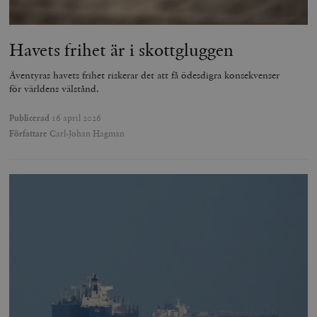
Havets frihet är i skottgluggen
Äventyras havets frihet riskerar det att få ödesdigra konsekvenser
för världens välstånd.
Publicerad
16 april 2026
Författare
Carl-Johan Hagman