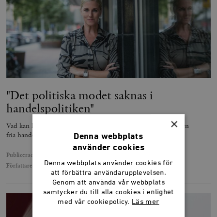
"Det politiska modet saknas i
handelspolitiken"
×
Vad kan handelsvänliga svenska politiker göra för att stärka den
fria handeln?
Denna webbplats
använder cookies
Publicerad
30 maj 2024
Denna webbplats använder cookies för
Författare
Svend Dahl
att förbättra användarupplevelsen.
Genom att använda vår webbplats
samtycker du till alla cookies i enlighet
med vår cookiepolicy.
Läs mer