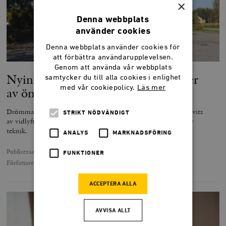
×
Denna webbplats
använder cookies
Denna webbplats använder cookies för
att förbättra användarupplevelsen.
Genom att använda vår webbplats
Nyindustrialiseringens tre decennier
samtycker du till alla cookies i enlighet
med vår cookiepolicy.
Läs mer
av önsketänkande
Drömmarna om att kunna bryta Norrlands stagnation har drivits
STRIKT NÖDVÄNDIGT
av vidlyftiga politiska mål och orealistiska förväntningar på ny
teknik.
ANALYS
MARKNADSFÖRING
Publicerad
29 januari 2025
FUNKTIONER
Författare
Jan Jörnmark
ACCEPTERA ALLA
AVVISA ALLT