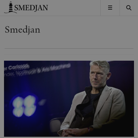
Timbro
MENY
Smedjan