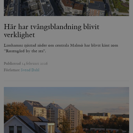
Här har tvångsblandning blivit
verklighet
Limhamns sjöstad söder om centrala Malmö har blivit känt som
”Rosengård by the sea”.
Publicerad
14 februari 2026
Författare
Svend Dahl