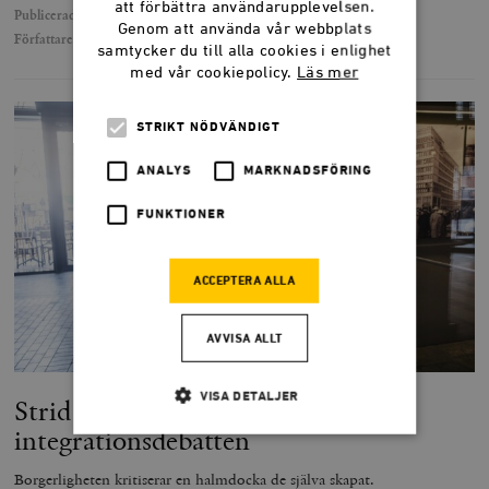
att förbättra användarupplevelsen.
Publicerad
13 juni 2025
Genom att använda vår webbplats
Författare
Svend Dahl
samtycker du till alla cookies i enlighet
med vår cookiepolicy.
Läs mer
STRIKT NÖDVÄNDIGT
ANALYS
MARKNADSFÖRING
FUNKTIONER
ACCEPTERA ALLA
AVVISA ALLT
VISA DETALJER
Strid mot halmdockor vinner inte
integrations­debatten
Borgerligheten kritiserar en halmdocka de själva skapat.
Strikt nödvändigt
Analys