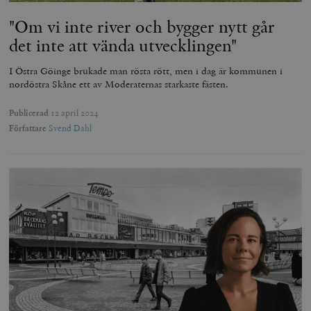
"Om vi inte river och bygger nytt går
det inte att vända utvecklingen"
I Östra Göinge brukade man rösta rött, men i dag är kommunen i
nordöstra Skåne ett av Moderaternas starkaste fästen.
Publicerad
12 april 2024
Författare
Svend Dahl