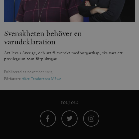
Svenskheten behöver en
varudeklaration
Att leva i Sverige, och att få svenskt medborgarskap, ska vara ett
privilegium som förpliktigar.
Publicerad
22 november 2023
Författare
Alice Teodorescu Måwe
FÖLJ OSS
Facebook
Twitter
Instagram