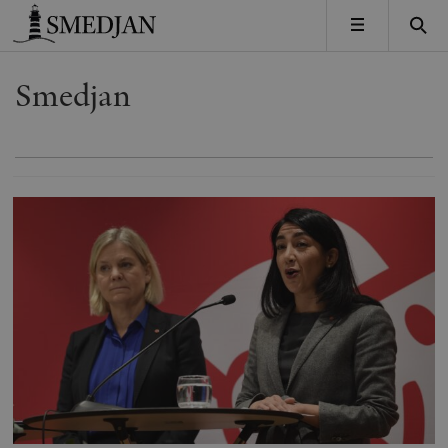
Timbro
MENY
Smedjan