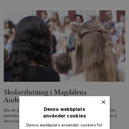
Skolavslutning i Magdalena
Anderssons hjärtland
×
Denna webbplats
Har de S-röstande mammorna på skolgården funderat på hur lätt
politiska beslut kan trasa sönder den trygghet och studiero som är
använder cookies
deras barns vardag?
Denna webbplats använder cookies för