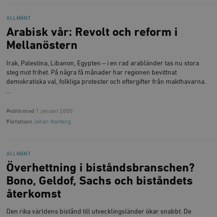
Strikt nödvändigt
Analys
ALLMÄNT
Marknadsföring
Funktioner
Arabisk vår: Revolt och reform i
Mellanöstern
Strikt nödvändiga kakor tillåter
kärnwebbplatsfunktioner som användarinloggning
och kontohantering. Webbplatsen kan inte användas
Irak, Palestina, Libanon, Egypten – i en rad arabländer tas nu stora
ordentligt utan strikt nödvändiga cookies.
steg mot frihet. På några få månader har regionen bevittnat
demokratiska val, folkliga protester och eftergifter från makthavarna.
Leverantör
Namn
U
/ Domän
…
woocommerce_cart_hash
Automattic
S
Inc.
Publicerad
1 januari 2005
timbro.se
Författare
Johan Norberg
_hjFirstSeen
Hotjar Ltd
ALLMÄNT
.timbro.se
m
Överhettning i biståndsbranschen?
Bono, Geldof, Sachs och biståndets
återkomst
Den rika världens bistånd till utvecklingsländer ökar snabbt. De