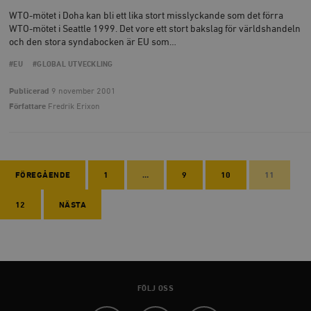
WTO-mötet i Doha kan bli ett lika stort misslyckande som det förra
WTO-mötet i Seattle 1999. Det vore ett stort bakslag för världshandeln
och den stora syndabocken är EU som…
#EU
#GLOBAL UTVECKLING
Publicerad
9 november 2001
Författare
Fredrik Erixon
FÖREGÅENDE
1
…
9
10
11
12
NÄSTA
FÖLJ OSS