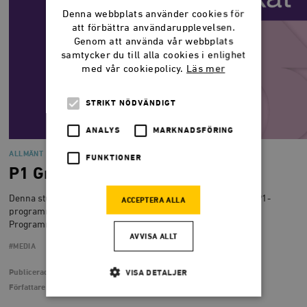
Denna webbplats använder cookies för
att förbättra användarupplevelsen.
Genom att använda vår webbplats
samtycker du till alla cookies i enlighet
med vår cookiepolicy.
Läs mer
STRIKT NÖDVÄNDIGT
ANALYS
MARKNADSFÖRING
ALLMÄNT
FUNKTIONER
P1 Granskat
Denna studie bygger på innehållsanalyser av stickprov från P1-
ACCEPTERA ALLA
programmen Gender, Obs, Pengar respektive P1 Konsument.
Programmen är valda utifrån två kriterier.
AVVISA ALLT
#MEDIA
Publicerad
9 juni 2005
VISA DETALJER
Författare
Erik Zsiga