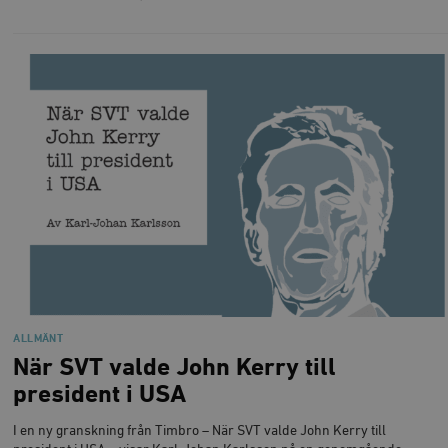
ALLMÄNT
När SVT valde John Kerry till
president i USA
I en ny granskning från Timbro – När SVT valde John Kerry till