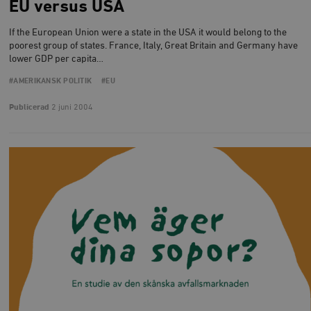
för webbplat
EU versus USA
i
att göra gilti
i
rapporter o
e
användningen
If the European Union were a state in the USA it would belong to the
si
deras webbpl
poorest group of states. France, Italy, Great Britain and Germany have
_
a
lower GDP per capita…
_fbp
Meta
3
Används av F
s
Platform Inc.
månader
för att lever
p
.timbro.se
serie
#AMERIKANSK POLITIK
#EU
t
reklamproduk
såsom realti
_ga_YBG49SLCTY
.timbro.se
1 år 1
D
Publicerad
2 juni 2004
från
månad
G
tredjepartsa
b
vuid
Vimeo.com
1 år 1
Dessa kakor 
_hjSessionUser_675006
.timbro.se
1 år
Inc.
månad
av Vimeo-
.vimeo.com
videospelare
_hjIncludedInSessionSample_675006
.timbro.se
2
webbplatser.
minuter
_hjSession_675006
.timbro.se
30
minuter