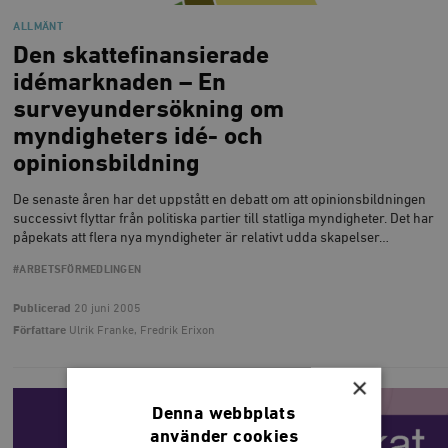
ALLMÄNT
Den skattefinansierade
idémarknaden – En
surveyundersökning om
myndigheters idé- och
opinionsbildning
De senaste åren har det uppstått en debatt om att opinionsbildningen
successivt flyttar från politiska partier till statliga myndigheter. Det har
påpekats att flera nya myndigheter är relativt udda skapelser…
#ARBETSFÖRMEDLINGEN
Publicerad
20 juni 2005
Författare
Ulrik Franke, Fredrik Erixon
×
Denna webbplats
använder cookies