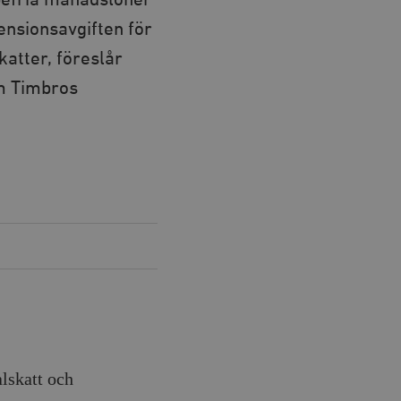
fria månadslöner
ensionsavgiften för
atter, föreslår
m Timbros
lskatt och