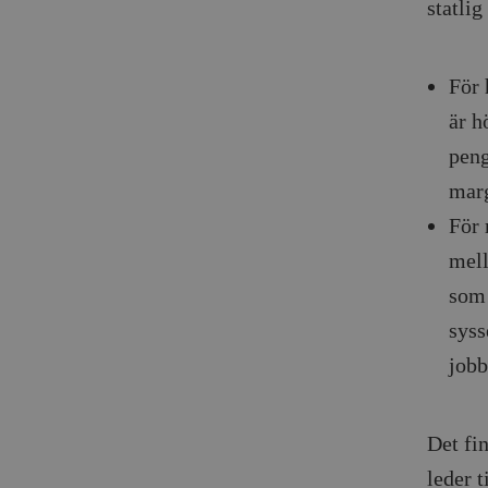
statli
För 
är h
peng
marg
För 
mell
som 
syss
jobb
Det fi
leder t