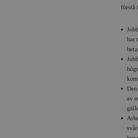
förstå 
Jobb
har 
beta
Jobb
högr
kom
Den 
av e
gäll
Arbe
svår
hur 