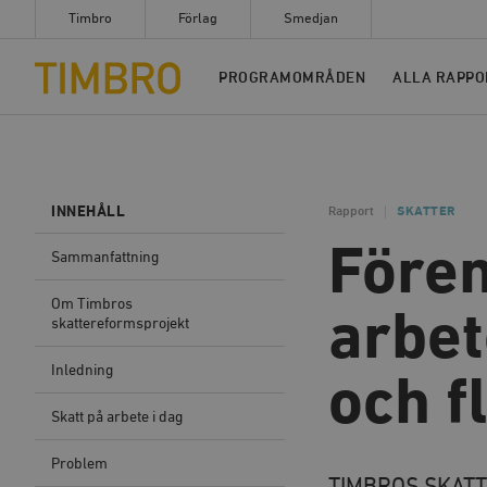
Timbro
Förlag
Smedjan
Timbro
PROGRAMOMRÅDEN
ALLA RAPPO
INNEHÅLL
Rapport
SKATTER
Fören
Sammanfattning
Om Timbros
arbet
skattereformsprojekt
Inledning
och fl
Skatt på arbete i dag
Problem