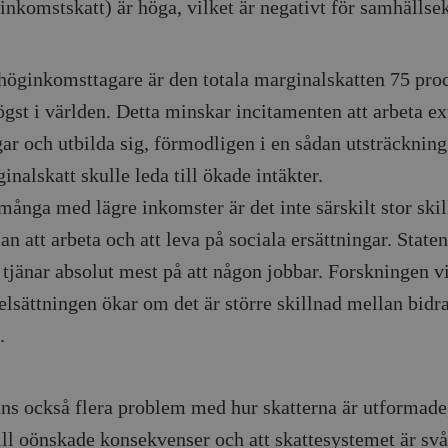
g inkomstskatt) är höga, vilket är negativt för samhälls
höginkomsttagare är den totala marginalskatten 75 proc
ögst i världen. Detta minskar incitamenten att arbeta ext
ar och utbilda sig, förmodligen i en sådan utsträckning
inalskatt skulle leda till ökade intäkter.
många med lägre inkomster är det inte särskilt stor ski
an att arbeta och att leva på sociala ersättningar. State
tjänar absolut mest på att någon jobbar. Forskningen vi
elsättningen ökar om det är större skillnad mellan bidr
.
nns också flera problem med hur skatterna är utformade,
ill oönskade konsekvenser och att skattesystemet är svår