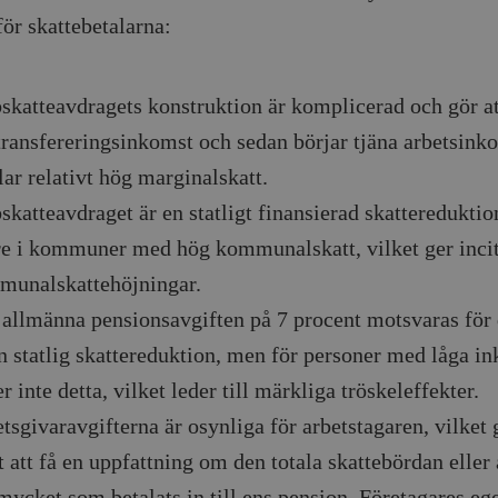
för skattebetalarna:
skatteavdragets konstruktion är komplicerad och gör a
transfereringsinkomst och sedan börjar tjäna arbetsink
lar relativt hög marginalskatt.
skatteavdraget är en statligt finansierad skatteredukti
e i kommuner med hög kommunalskatt, vilket ger inci
munalskattehöjningar.
allmänna pensionsavgiften på 7 procent motsvaras för 
n statlig skattereduktion, men för personer med låga i
er inte detta, vilket leder till märkliga tröskeleffekter.
tsgivaravgifterna är osynliga för arbetstagaren, vilket 
t att få en uppfattning om den totala skattebördan eller 
mycket som betalats in till ens pension. Företagares eg