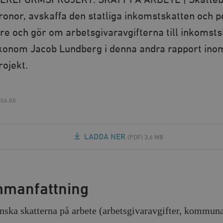
EREFORMSPROJEKT: SKATT PÅ ARBETE | Skattebe
kronor, avskaffa den statliga inkomstskatten och p
e och gör om arbetsgivaravgifterna till inkomstsk
konom Jacob Lundberg i denna andra rapport ino
ojekt.
 06.00
LADDA NER
(PDF) 3,6 MB
manfattning
nska skatterna på arbete (arbetsgivaravgifter, kommuna