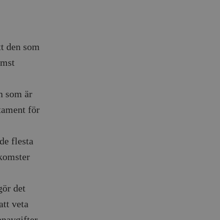
tt den som
omst
on som är
tament för
de flesta
nkomster
gör det
att veta
enavgifter