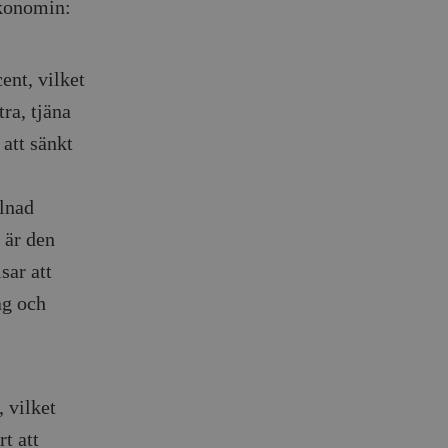
ekonomin:
ent, vilket
ra, tjäna
 att sänkt
llnad
n är den
sar att
ag och
 vilket
t att