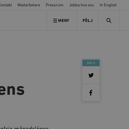
Kontakt
Medarbetare
Pressrum
Jobba hos oss
In English
MENY
FÖLJ
FÖLJ OSS
SEARCH
DELA
rens