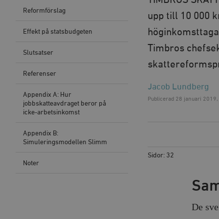
TIMBROS SKATT
Reformförslag
upp till 10 000 
höginkomsttagar
Effekt på statsbudgeten
Timbros chefse
Slutsatser
skattereformspr
Referenser
Jacob Lundberg
Appendix A: Hur
Publicerad
28 januari 2019,
jobbskatteavdraget beror på
icke-arbetsinkomst
Appendix B:
Simuleringsmodellen Slimm
Sidor: 32
Noter
Sam
De sve