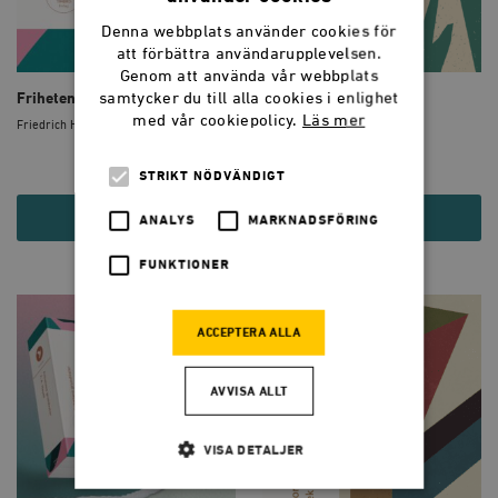
Denna webbplats använder cookies för
att förbättra användarupplevelsen.
Genom att använda vår webbplats
samtycker du till alla cookies i enlighet
Frihetens grundvalar
Vägen till träldom
med vår cookiepolicy.
Läs mer
Friedrich Hayek
Friedrich Hayek
STRIKT NÖDVÄNDIGT
250 KR
69 KR
ANALYS
MARKNADSFÖRING
FUNKTIONER
ACCEPTERA ALLA
AVVISA ALLT
VISA DETALJER