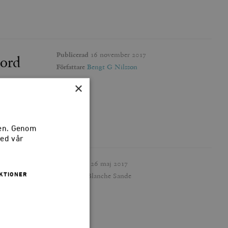
Publicerad
16 november 2017
mord
Författare
Bengt G Nilsson
×
d den
fullt
Nilsson.
sen. Genom
med vår
Publicerad
26 maj 2017
Författare
Blanche Sande
KTIONER
a Afrika.
Sverige. I
nansiera.