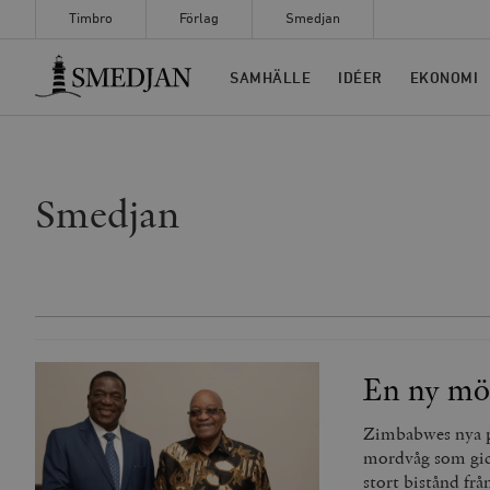
Timbro
Förlag
Smedjan
Timbro
SAMHÄLLE
IDÉER
EKONOMI
Smedjan
En ny mör
Zimbabwes nya p
mordvåg som gic
stort bistånd frå