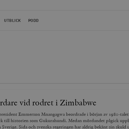
UTBLICK
PODD
dare vid rodret i Zimbabwe
resident Emmerson Mnangagwa beordrade i början av 1980-talet
k till historien som Gukurahundi. Medan mördandet pågick uppb
n Sverige. Sida och svenska regeringen har aldrig bekänt sin skuld 