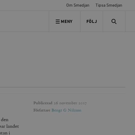
Om Smedjan
Tipsa Smedjan
MENY
FÖLJ
FÖLJ OSS
SEARCH
Publicerad
26 november 2017
Författare
Bengt G Nilsson
 den
ar landet
utan i