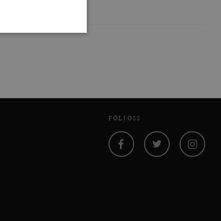
 inte användas ordentligt
agnens innehåll / data
FÖLJ OSS
påra början av
essioner. Den innehåller
Facebook
Twitter
Instagram
agnens innehåll / data
ellan människor och bots.
ör att göra giltiga