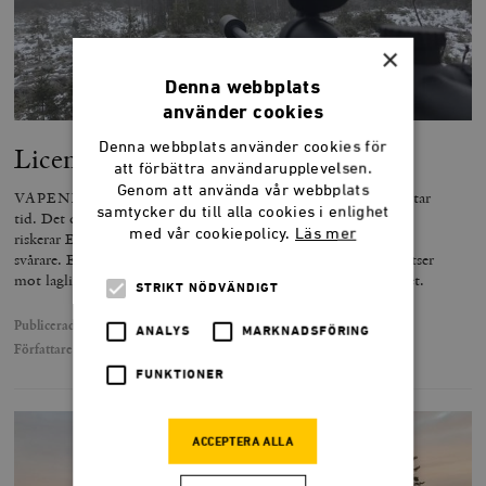
×
Denna webbplats
använder cookies
Denna webbplats använder cookies för
Licens att vänta
att förbättra användarupplevelsen.
Genom att använda vår webbplats
VAPENDIREKTIVET DEL 2. Att få vapenlicens i Sverige tar
samtycker du till alla cookies i enlighet
tid. Det drabbar jägare och driver vapenaffärer i konkurs. Nu
med vår cookiepolicy.
Läs mer
riskerar EU:s vapendirektiv att göra licenshanteringen ännu
svårare. En grupp svenska tjänstemän, övertygade om att insatser
mot lagliga vapen hjälper mot illegala vapen, stödjer direktivet.
STRIKT NÖDVÄNDIGT
Publicerad
10 mars 2017
ANALYS
MARKNADSFÖRING
Författare
Blanche Sande
FUNKTIONER
ACCEPTERA ALLA