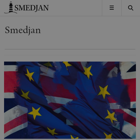
Timbro
MENY
Smedjan