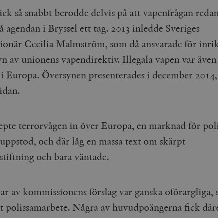
gick så snabbt berodde delvis på att vapenfrågan reda
å agendan i Bryssel ett tag. 2013 inledde Sveriges
onär Cecilia Malmström, som då ansvarade för inrik
n av unionens vapendirektiv. Illegala vapen var även 
i Europa. Översynen presenterades i december 2014
sidan.
epte terrorvågen in över Europa, en marknad för poli
 uppstod, och där låg en massa text om skärpt
stiftning och bara väntade.
lar av kommissionens förslag var ganska oförargliga,
at polissamarbete. Några av huvudpoängerna fick dä