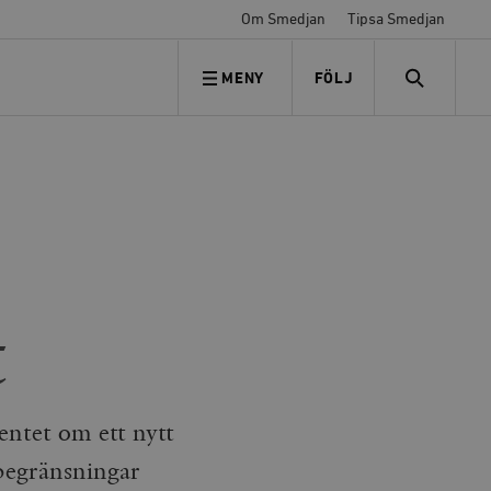
Om Smedjan
Tipsa Smedjan
MENY
FÖLJ
FÖLJ OSS
SEARCH
t
tet om ett nytt
 begränsningar