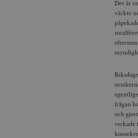
woocommerce_items_in_
Det är e
väckte m
wp_woocommerce_sessio
påpekade
{32}
totalför
__cf_bm
eftersom 
_hjAbsoluteSessionInPr
myndigh
__cf_bm
Riksdagen
orsakern
egentlig
Namn
Namn
frågan h
och gjor
_ga
YSC
verkade 
VISITOR_INFO1_LIVE
konsekve