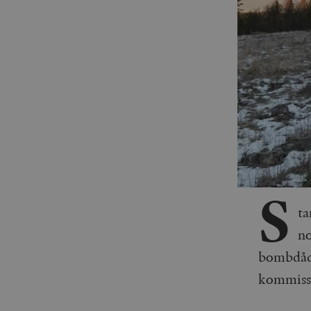
S
ta
no
bombdåd 
kommissi