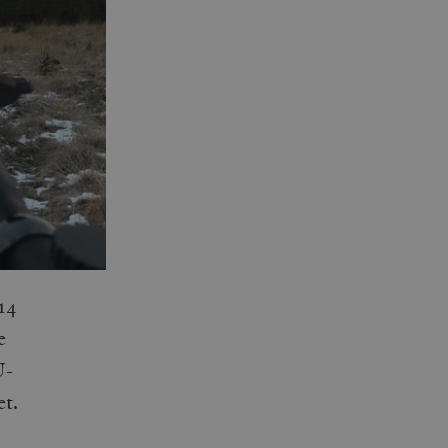
14
e
U-
et.