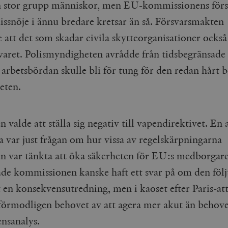
cart
Automattic
Session
Hjälper WooCommerce att avgöra när v
n stor grupp människor, men EU-kommissionens förs
Inc.
ändras.
timbro.se
issnöje i ännu bredare kretsar än så. Försvarsmakten
n_[abcdef0123456789]
timbro.se
2 dagar
 att det som skadar civila skytteorganisationer också
svaret. Polismyndigheten avrådde från tidsbegränsade 
Cloudflare
30
Denna cookie används för att skilja m
Inc.
minuter
Detta är fördelaktigt för webbplatsen f
.myfonts.net
rapporter om användningen av deras 
arbetsbördan skulle bli för tung för den redan hårt b
ogress
Hotjar Ltd
30
Cookien är inställd så att Hotjar kan s
eten.
.timbro.se
minuter
användarens resa för ett totalt antal s
ingen identifierbar information.
Cloudflare
30
Denna cookie används för att skilja m
Inc.
minuter
Detta är fördelaktigt för webbplatsen f
 valde att ställa sig negativ till vapendirektivet. En 
.vimeo.com
rapporter om användningen av deras 
a var just frågan om hur vissa av regelskärpningarna
en var tänkta att öka säkerheten för EU:s medborgar
Leverantör /
Leverantör
Utgång
Beskrivning
Utgång
Beskrivning
ade kommissionen kanske haft ett svar på om den följ
Domän
/ Domän
t en konsekvensutredning, men i kaoset efter Paris-at
Google LLC
Google LLC
Session
Denna cookie ställs in av YouTube för att spåra visningar av 
1 år 1
Detta cookie-namn är associerat med Google Unive
.youtube.com
.timbro.se
månad
en viktig uppdatering av Googles mer vanliga ana
används för att särskilja unika användare genom at
förmodligen behovet av att agera mer akut än behove
slumpmässigt genererat nummer som klientidentif
Google LLC
6
Denna cookie ställs in av Youtube för att hålla reda på använ
sidförfrågan på en webbplats och används för at
.youtube.com
månader
Youtube-videor inbäddade i webbplatser; den kan också avg
nsanalys.
session- och kampanjdata för webbplatsanalysra
webbplatsbesökaren använder den nya eller gamla versionen