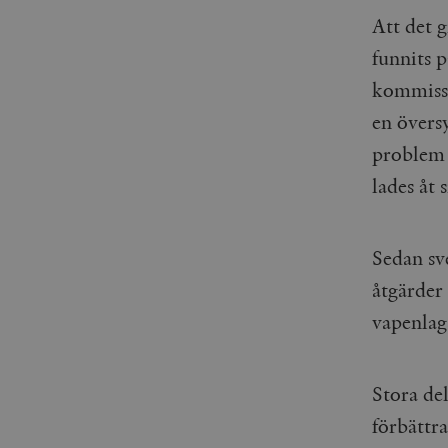
Att det 
funnits p
kommissi
en översy
problem 
lades åt 
Sedan sv
åtgärder
vapenlag
Stora de
förbättr