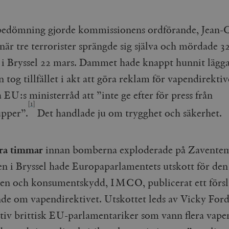
Google LLC
1 dag
Denna cookie ställs in av Google Analytics. Den l
Mailchimp
28 dagar
.timbro.se
unikt värde för varje besökt sida och används fö
timbro.se
sidvisningar.
edömning gjorde kommissionens ordförande, Jean-
Cloudflare
30
Denna cookie används för att skilja mellan människor och bot
.timbro.se
54
Detta är en mönstertyps-cookie som har ställts in
Inc.
minuter
för webbplatsen för att göra giltiga rapporter om användnin
när tre terrorister sprängde sig själva och mördade 3
sekunder
mönsterelementet i namnet innehåller det unika i
.podbean.com
kontot eller webbplatsen det hänför sig till. Det 
som används för att begränsa mängden data som 
 i Bryssel 22 mars. Dammet hade knappt hunnit lägga
Meta
3
Används av Facebook för att leverera en serie reklamproduk
webbplatser med hög trafikvolym.
Platform Inc.
månader
från tredjepartsannonsörer
.timbro.se
 tog tillfället i akt att göra reklam för vapendirektiv
.timbro.se
1 år 1
Denna cookie används av Google Analytics för at
månad
sessionstillståndet.
Vimeo.com
1 år 1
Dessa kakor används av Vimeo-videospelaren på webbplatse
EU:s ministerråd att ”inte ge efter för press från
Inc.
månad
.timbro.se
1 år
.vimeo.com
[1]
pper”.
Det handlade ju om trygghet och säkerhet.
mple_675006
.timbro.se
2
minuter
.timbro.se
30
minuter
gra timmar
innan bomberna exploderade på Zavente
sen i Bryssel hade Europaparlamentets utskott för den
n och konsumentskydd, IMCO, publicerat ett försla
de om vapendirektivet. Utskottet leds av Vicky Ford
tiv brittisk EU-parlamentariker som vann flera vape