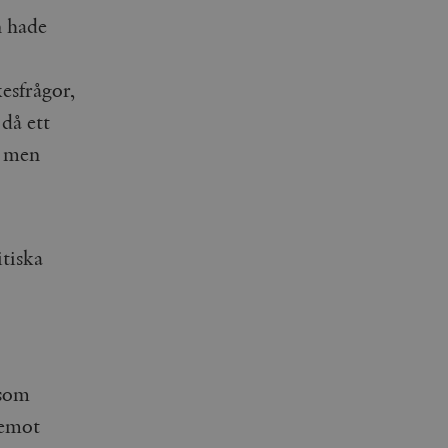
n hade
esfrågor,
då ett
, men
tiska
 som
remot