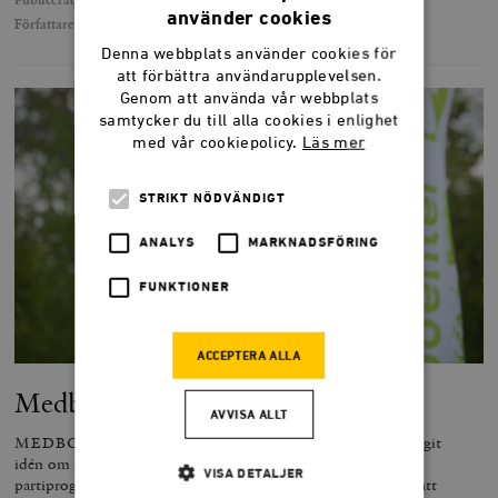
använder cookies
Författare
Jasenko Selimović
Denna webbplats använder cookies för
att förbättra användarupplevelsen.
Genom att använda vår webbplats
samtycker du till alla cookies i enlighet
med vår cookiepolicy.
Läs mer
STRIKT NÖDVÄNDIGT
ANALYS
MARKNADSFÖRING
FUNKTIONER
ACCEPTERA ALLA
Medborgarlön för miljöpartister
AVVISA ALLT
MEDBORGARLÖN DEL 4. Det enda riksdagsparti som tagit
idén om medborgarlön på så stort allvar att den föreslagits i
VISA DETALJER
partiprogrammet är Miljöpartiet. Vad som gör frågan svår är att