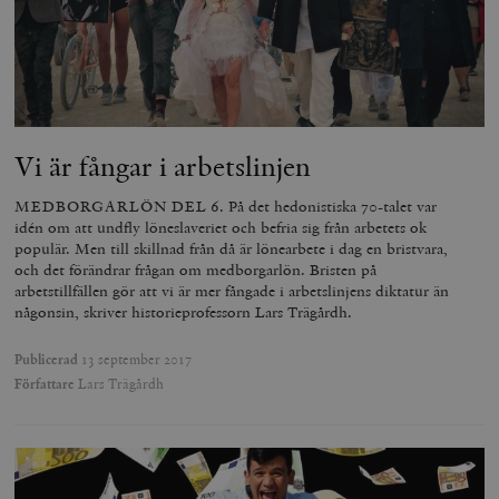
Vi är fångar i arbetslinjen
MEDBORGARLÖN DEL 6. På det hedonistiska 70-talet var
idén om att undfly löneslaveriet och befria sig från arbetets ok
populär. Men till skillnad från då är lönearbete i dag en bristvara,
och det förändrar frågan om medborgarlön. Bristen på
arbetstillfällen gör att vi är mer fångade i arbetslinjens diktatur än
någonsin, skriver historieprofessorn Lars Trägårdh.
Publicerad
13 september 2017
Författare
Lars Trägårdh