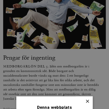
Pengar för ingenting
MEDBORGARLÖN DEL 5. Idén om medborgarlön är i
grunden en kommunistisk idé. Både borgare och
socialdemokrater borde vända sig mot den: I ett borgerligt
samhälle är det orättvist att ge lika lön för olika arbete, och det
socialistiska samhället fungerar inte om människor inte är beredda
att arbeta efter egen förmåga. Men att medborgarlön är en dålig
idé innebär inte att den inte kommer att genomföras, skriver
Jasenko Selimović, ledamot i Europaparlamentet.
×
Denna webbplats
Publicerad
4 september 2017