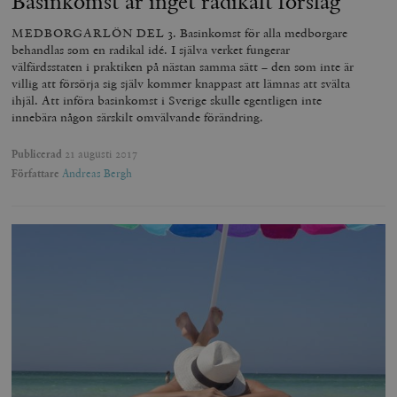
Basinkomst är inget radikalt förslag
MEDBORGARLÖN DEL 3. Basinkomst för alla medborgare
behandlas som en radikal idé. I själva verket fungerar
välfärdsstaten i praktiken på nästan samma sätt – den som inte är
woocommerce_items_in_cart
Automattic
S
villig att försörja sig själv kommer knappast att lämnas att svälta
Inc.
ihjäl. Att införa basinkomst i Sverige skulle egentligen inte
timbro.se
innebära någon särskilt omvälvande förändring.
Publicerad
21 augusti 2017
wp_woocommerce_session_[abcdef0123456789]
timbro.se
2
Författare
Andreas Bergh
{32}
__cf_bm
Cloudflare
Inc.
m
.myfonts.net
_hjAbsoluteSessionInProgress
Hotjar Ltd