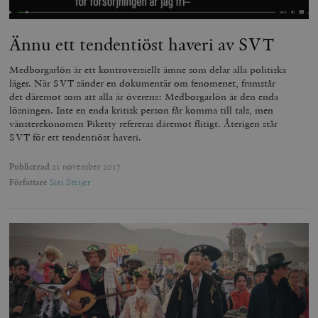
Ännu ett tendentiöst haveri av SVT
Medborgarlön är ett kontroversiellt ämne som delar alla politiska
läger. När SVT sänder en dokumentär om fenomenet, framstår
det däremot som att alla är överens: Medborgarlön är den enda
lösningen. Inte en enda kritisk person får komma till tals, men
vänsterekonomen Piketty refereras däremot flitigt. Återigen står
SVT för ett tendentiöst haveri.
Publicerad
21 november 2017
Författare
Siri Steijer