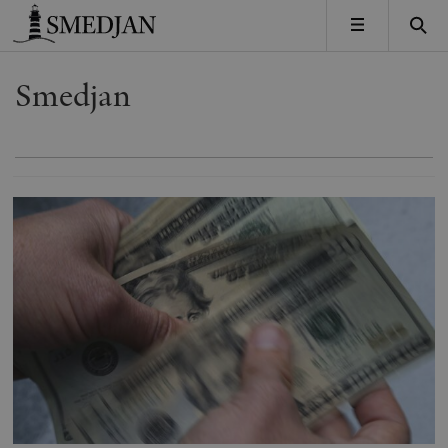
Timbro
MENY
Smedjan