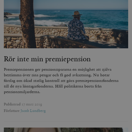
wp_woocommerce_session_[abcdef0123456789]
timbro.se
2
{32}
__cf_bm
Cloudflare
Inc.
m
.myfonts.net
Rör inte min premiepension
Premiepensionen ger pensionsspararna en möjlighet att själva
bestämma över sina pengar och få god avkastning. Nu hotar
förslag om ökad statlig kontroll att göra premiepensionsfonderna
_hjAbsoluteSessionInProgress
Hotjar Ltd
.timbro.se
m
till de nya löntagarfonderna. Håll politikerna borta från
pensionsmiljarderna.
Publicerad
17 mars 2019
Författare
Jacob Lundberg