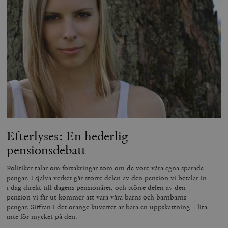
__cf_bm
Cloudflare
Inc.
m
.vimeo.com
Efterlyses: En hederlig
pensionsdebatt
Leverantör
Namn
Utgång
B
Politiker talar om försäkringar som om de vore våra egna sparade
/ Domän
Leverantör /
pengar. I själva verket går större delen av den pension vi betalar in
Namn
Utgång
Beskrivning
_ga
Google LLC
1 år 1
D
Domän
i dag direkt till dagens pensionärer, och större delen av den
.timbro.se
månad
a
pension vi får ut kommer att vara våra barns och barnbarns
U
YSC
Google LLC
Session
Denna cookie 
e
pengar. Siffran i det orange kuvertet är bara en uppskattning – lita
.youtube.com
av YouTube fö
G
spåra visning
inte för mycket på den.
a
inbäddade vi
a