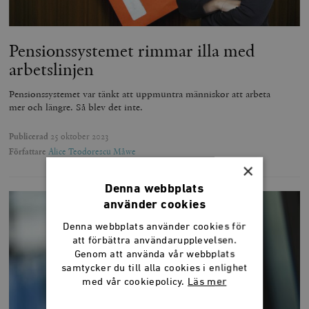
Pensionssystemet rimmar illa med
arbetslinjen
Pensionssystemet var tänkt att uppmuntra människor att arbeta
mer och längre. Så blev det inte.
Publicerad
25 oktober 2023
Författare
Alice Teodorescu Måwe
×
Denna webbplats
använder cookies
Denna webbplats använder cookies för
att förbättra användarupplevelsen.
Genom att använda vår webbplats
samtycker du till alla cookies i enlighet
med vår cookiepolicy.
Läs mer