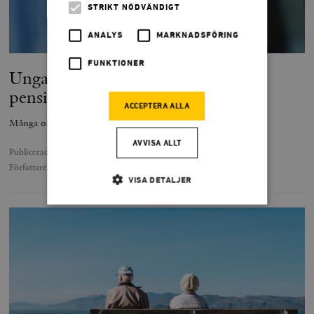
STRIKT NÖDVÄNDIGT
ANALYS
MARKNADSFÖRING
FUNKTIONER
Unga kan förvänta sig 50 000 i
pension
ACCEPTERA ALLA
Många oroar sig för pensionen, men oftast i onödan.
AVVISA ALLT
Publicerad
25 april 2022
Författare
Jacob Lundberg
VISA DETALJER
Strikt nödvändigt
Analys
Marknadsföring
Funktioner
Strikt nödvändiga kakor tillåter
kärnwebbplatsfunktioner som användarinloggning
och kontohantering. Webbplatsen kan inte användas
ordentligt utan strikt nödvändiga cookies.