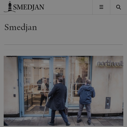
Timbro
MENY
Smedjan