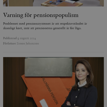
Varning för pensionspopulism
Problemet med pensionssystemet är att respektavståndet är
skamligt kort, inte att pensionerna generellt är för låga.
Publicerad
9 augusti 2024
Författare
Simon Johansson