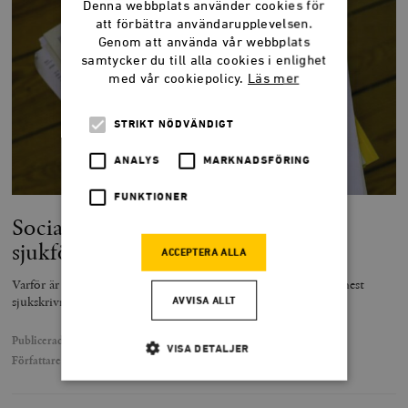
Denna webbplats använder cookies för
att förbättra användarupplevelsen.
Genom att använda vår webbplats
samtycker du till alla cookies i enlighet
med vår cookiepolicy.
Läs mer
STRIKT NÖDVÄNDIGT
ANALYS
MARKNADSFÖRING
FUNKTIONER
Socialdemokratisk baksmälla i
sjukförsäkringen
ACCEPTERA ALLA
Varför är norrmän, ett av världens friskaste folk, några av de mest
sjukskrivna?
AVVISA ALLT
Publicerad
19 november 2025
VISA DETALJER
Författare
Christoffer Heimbrand