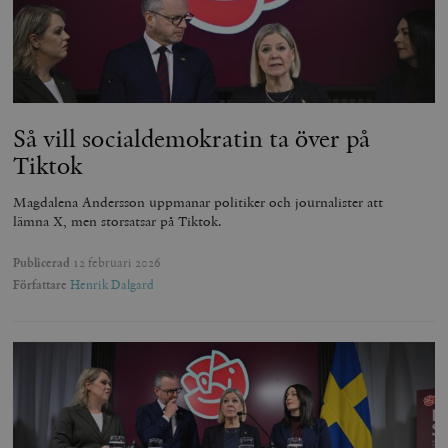
Så vill socialdemokratin ta över på
Tiktok
Magdalena Andersson uppmanar politiker och journalister att
lämna X, men storsatsar på Tiktok.
Publicerad
12 februari 2026
Författare
Henrik Dalgard