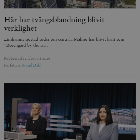
Här har tvångsblandning blivit
verklighet
Limhamns sjöstad söder om centrala Malmö har blivit känt som
”Rosengård by the sea”.
Publicerad
14 februari 2026
Författare
Svend Dahl