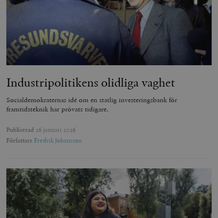
Industripolitikens olidliga vaghet
Socialdemokraternas idé om en statlig investeringsbank för
framtidsteknik har prövats tidigare.
Publicerad
26 januari 2026
Författare
Fredrik Johansson