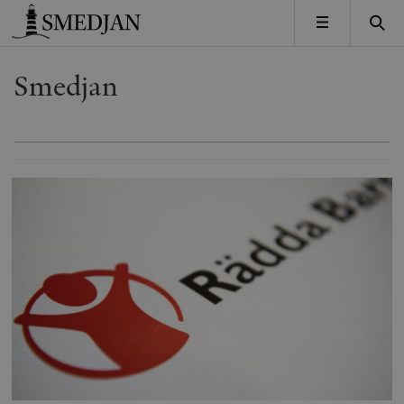
Timbro
MENY
Smedjan