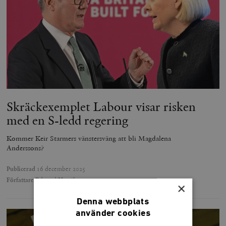
Skräckexemplet Labour visar risken
med en S-ledd regering
Kommer Keir Starmers vänstersväng att bli Magdalena
Anderssons?
Publicerad
16 december 2025
Författare
Edward Hamilton
×
Denna webbplats
använder cookies