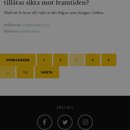
tillåtas sikta mot framtiden?
Med ett år kvar till valet är det frågan som hänger i luften.
Publicerad
12 september 2025
Författare
Stefan Stern
FÖREGÅENDE
1
2
3
4
5
…
12
NÄSTA
FÖLJ OSS