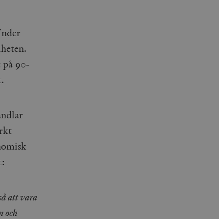
Under
iheten.
 på 90-
.
andlar
arkt
onomisk
t:
så att vara
n och