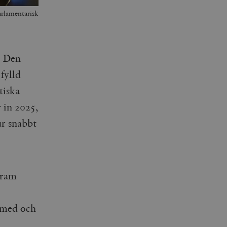
arlamentarisk
. Den
fylld
tiska
 in 2025,
ur snabbt
gram
t med och