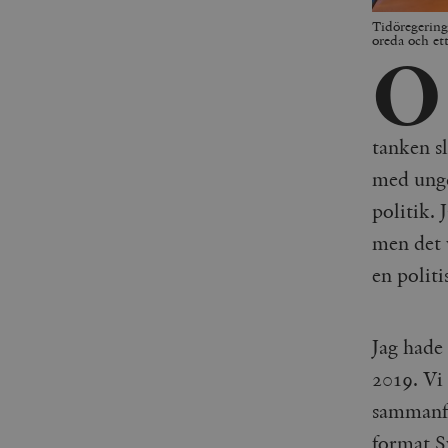
Tidöregeringe
oreda och et
O
tanken sl
med ungd
politik. 
men det 
en polit
Jag hade
2019. Vi
sammanfa
format S