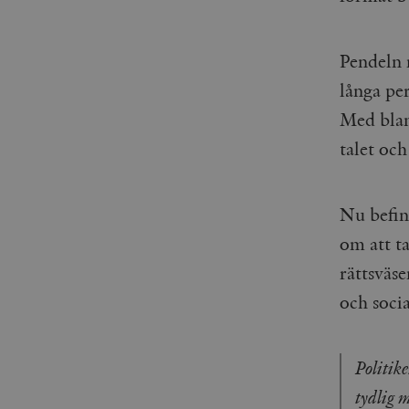
Pendeln 
långa pe
Med blan
talet och
Nu befinn
om att ta
rättsväs
och soci
Politike
tydlig 