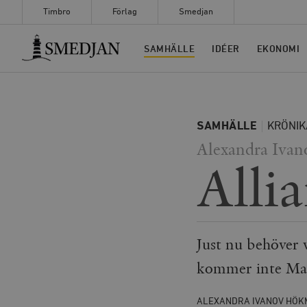
Timbro
Förlag
Smedjan
Timbro
SAMHÄLLE
IDÉER
EKONOMI
SAMHÄLLE
KRÖNIK
Alexandra Iva
Alli
Just nu behöver v
kommer inte Mag
ALEXANDRA IVANOV HÖ