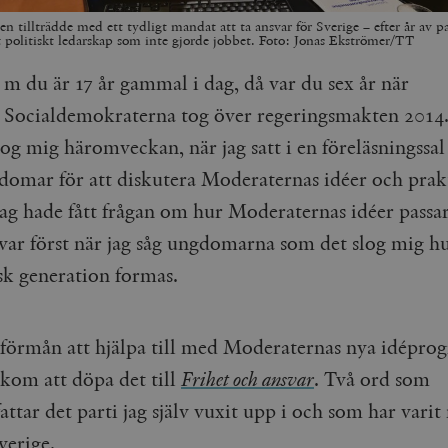
n tillträdde med ett tydligt mandat att ta ansvar för Sverige – efter år av p
t politiskt ledarskap som inte gjorde jobbet. Foto: Jonas Ekströmer/TT
m du är 17 år gammal i dag, då var du sex år när
Socialdemokraterna tog över regeringsmakten 2014
og mig häromveckan, när jag satt i en föreläsningssal 
omar för att diskutera Moderaternas idéer och prak
Jag hade fått frågan om hur Moderaternas idéer passar
var först när jag såg ungdomarna som det slog mig h
isk generation formas.
 förmån att hjälpa till med Moderaternas nya idépro
 kom att döpa det till
Frihet och ansvar
. Två ord som
ttar det parti jag själv vuxit upp i och som har vari
verige.