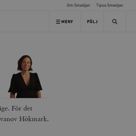
Om Smedjan
Tipsa Smedjan
MENY
FÖLJ
FÖLJ OSS
SEARCH
ige. För det
 Ivanov Hökmark.