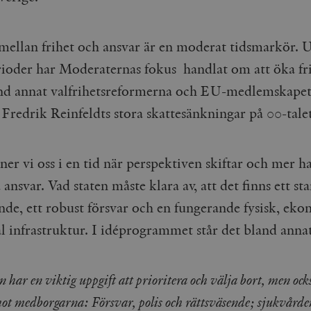
mellan frihet och ansvar är en moderat tidsmarkör. 
rioder har Moderaternas fokus handlat om att öka fr
d annat valfrihetsreformerna och EU-medlemskapet
 Fredrik Reinfeldts stora skattesänkningar på 00-talet
er vi oss i en tid när perspektiven skiftar och mer h
 ansvar. Vad staten måste klara av, att det finns ett st
ende, ett robust försvar och en fungerande fysisk, ek
al infrastruktur. I idéprogrammet står det bland anna
n har en viktig uppgift att prioritera och välja bort, men ock
mot medborgarna: Försvar, polis och rättsväsende; sjukvårde